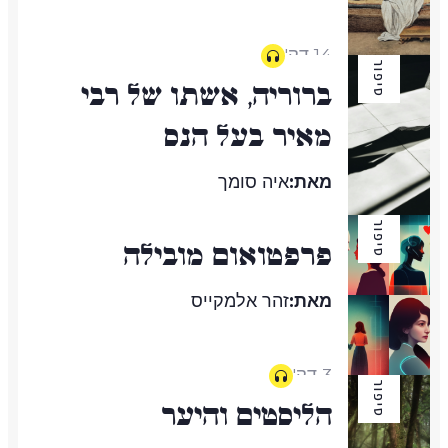
14 דק'
סיפור
ברוריה, אשתו של רבי
מאיר בעל הנס
מאת:
איה סומך
סיפור
פרפטואום מובילה
25 דק'
מאת:
זהר אלמקייס
3 דק'
סיפור
הליסטים והיער