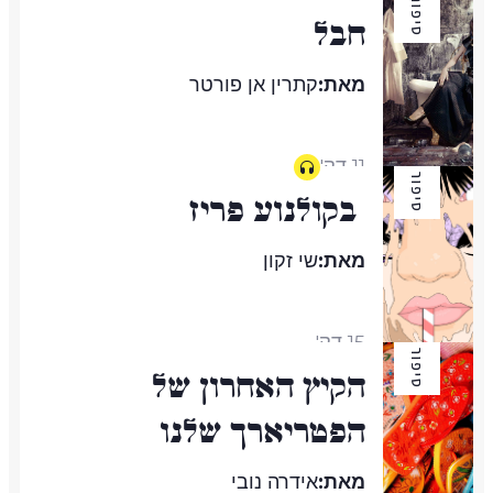
סיפור
חבל
מאת:
קתרין אן פורטר
11 דק'
סיפור
בקולנוע פריז
מאת:
שי זקון
15 דק'
סיפור
הקיץ האחרון של
הפטריארך שלנו
מאת:
אידרה נובי