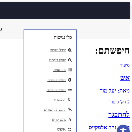
ס
כלי נגישות
חיפשתם:
הגדל טקסט
הקטן טקסט
סיפור
גווני אפור
אש
ניגודיות גבוהה
מאת:
יעל מור
ניגודיות הפוכה
רקע בהיר
2 דק'
סיפור
הדגשת קישורים
להתבגר
פונט קריא
פתח סרגל נגישות
מאת:
זהר אלמקייס
איפוס