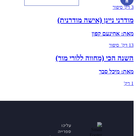
3 דק'
סיפור
מודרני ניינן (אישה מודרנית)
מאת:
אחינעם קפון
13 דק'
סיפור
השנה הכי (מחווה ללורי מור)
מאת:
מיכל סבר
1 דק'
עלינו
ספרייה