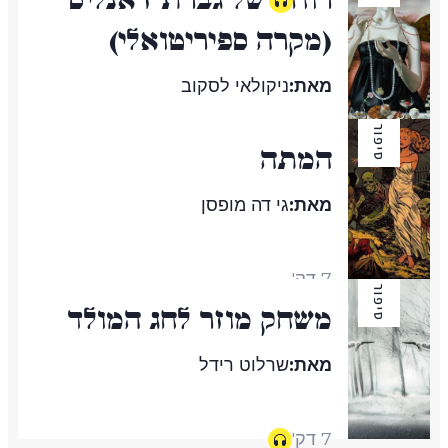
(מקרה ספיריטואלי)
מאת:
ניקולאי לסקוב
סיפור
המתה
17 דק'
מאת:
גי דה מופסן
7 דק'
סיפור
משחק מוזר לחג המולד
מאת:
שרלוט רידל
7 דק'