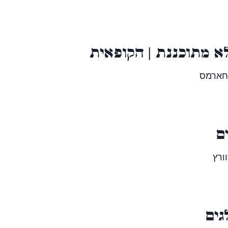
א מתוכננת | הקופאית
 חארמס
ם
ורץ
גים