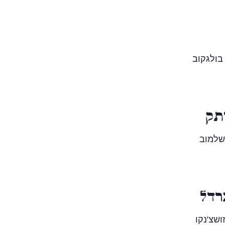
בולגקוב
תק
שלמוב
רדל
ושצ'נקו