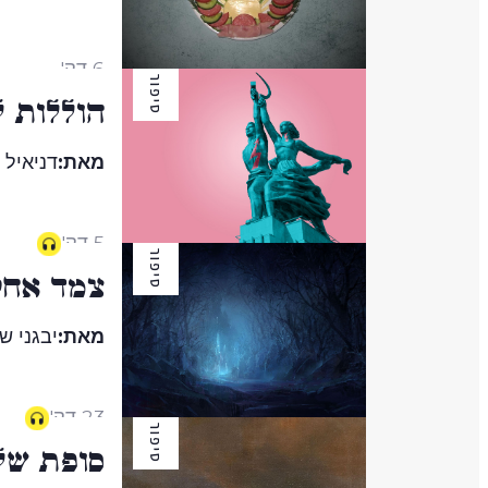
6 דק'
סיפור
הוללות ל
מאת:
דניאיל
5 דק'
סיפור
צמד אחי
מאת:
יבגני שו
23 דק'
סיפור
סופת של