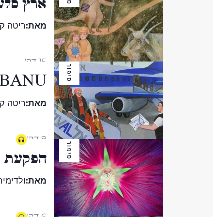
ארץ סלע
מאת:
ריטה קו
15 דק'
סיפור
ANU BANU א
מאת:
ריטה קו
8 דק'
סיפור
הפקעת ה
מאת:
ולדימיר
6 דק'