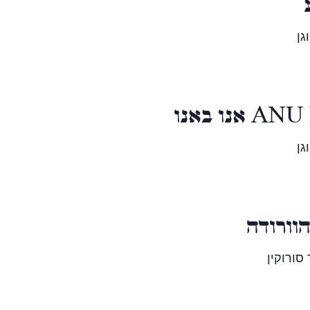
גן
נו באנו
גן
וורודה
 סורוקין