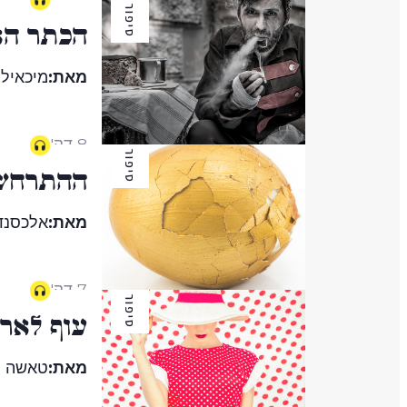
סיפור
הכתר הא
מאת:
מיכאיל 
8 דק'
סיפור
ההתרחשו
מאת:
אלכסנדר
7 דק'
סיפור
עוף לארו
מאת:
טאשה ק