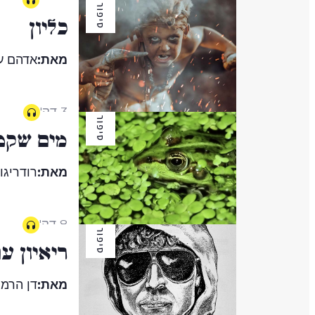
סיפור
כליון
מאת:
אדהם ע
3 דק'
סיפור
מים שקט
מאת:
רודריגו 
8 דק'
סיפור
ריאיון ע
מאת:
דן הרמה