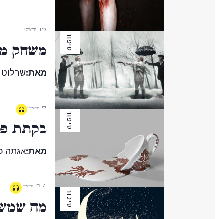
12 דק'
סיפור
משחק מו
מאת:
שרלוט 
7 דק'
סיפור
בקתת פי
מאת:
אגתה כ
24 דק'
סיפור
מה שמש