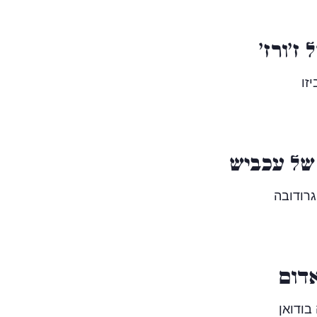
ז'ורז'
יזו
של עכביש
רודובה
דום
בודואן