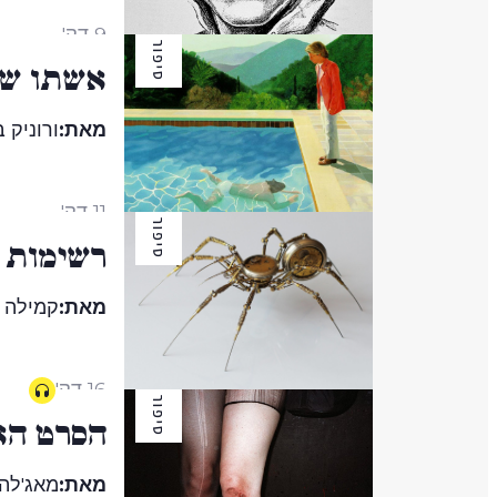
9 דק'
סיפור
אשתו של 
מאת:
ורוניק ב
11 דק'
סיפור
רשימות 
מאת:
קמילה ג
16 דק'
סיפור
הסרט הא
מאת:
מאג'לה 