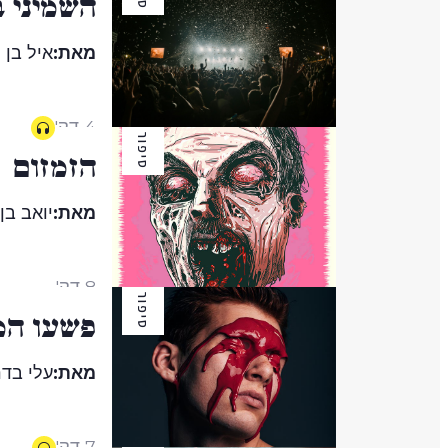
השמיני 
מאת:
איל בן 
4 דק'
סיפור
הזמזום
מאת:
יואב בן
8 דק'
סיפור
פשעו המ
מאת:
עלי בדר
7 דק'