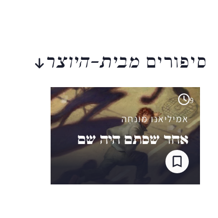
סיפורים
מבית-היוצר
9
אמיליאנו מוֹנחֶה
אחד שסתם היה שם