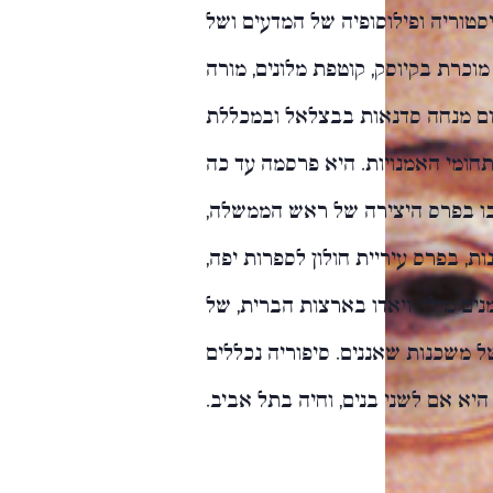
היסטוריה ופילוסופיה של המדעים ושל
מוכרת בקיוסק, קוטפת מלונים, מורה
יום מנחה סדנאות בבצלאל ובמכללת
תחומי האמנויות. היא פרסמה עד כה
 זכו בפרס היצירה של ראש הממשלה,
, בפרס עיריית חולון לספרות יפה,
ים מיליי ויאדו בארצות הברית, של
ל משכנות שאננים. סיפוריה נכללים
יא אם לשני בנים, וחיה בתל אביב.