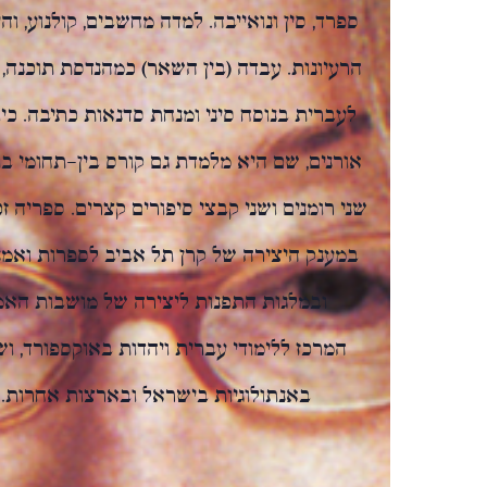
ספרד, סין ונואייבה. למדה מחשבים, קולנוע, ו
הרעיונות. עבדה (בין השאר) כמהנדסת תוכנה, 
לעברית בנוסח סיני ומנחת סדנאות כתיבה. כ
אורנים, שם היא מלמדת גם קורס בין-תחומי ב
שני רומנים ושני קבצי סיפורים קצרים. ספריה
במענק היצירה של קרן תל אביב לספרות ואמנות
ובמלגות התפנות ליצירה של מושבות האמנ
המרכז ללימודי עברית ויהדות באוקספורד, וש
באנתולוגיות בישראל ובארצות אחרות. ה