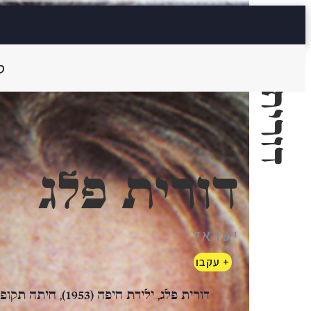
דורית פלג
ס
דורית פלג
ישראל
+ עקבו
דורית פלג, ילידת חי