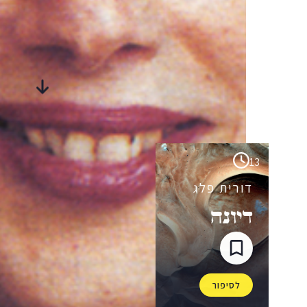
סיפורים
מבית-היוצר
13
דורית פלג
דיונה
לסיפור