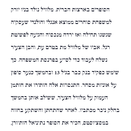
הסופרים בארצות הברית. מלוויל נולד בניו יורק
למשפחת סוחרים ממוצא אנגלי והולנדי שעסקיה
שגשגו תחילה ואז ירדה מנכסיה והגיעה לפשיטת
רגל. אביו של מלוויל מת בטרם עת, והבן הצעיר
נשלח לעבוד כדי לסייע בפרנסת המשפחה. כך
שימש כפקיד בנק כבר בגיל 13 ובהמשך כנער סיפון
על אוניות מסחר. התנסויות אלה הותירו את חותמן
העמוק על מלוויל הצעיר, ששילב אותן בהמשך
בחלק ניכר מכתביו. לאחר שהתחתן והשתקע בחווה
במסצ'וסטס, הכיר את הסופר נת'ניאל הות'ורן,