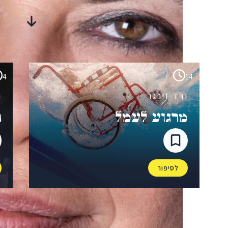
סיפורים
מבית-היוצר
4
14
ורד זינגר
ו
מרגוע לְעמֵל
ר
לסיפור