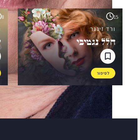
8
15
ורד זינגר
ו
חלל נגטיבי
ע
לסיפור