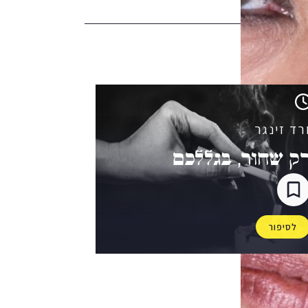
רד זינגר
ק שחור, בגללכם
לסיפור