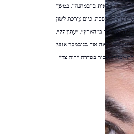
ה ככתבת צבאית ב"במחנה". במשך
יתונות המודפסת. כיום עורכת לשון
ותוכן עצמאית בהוצאות ספרים. סיפורים פרי עטה ראו אור ב"הארץ", "עתון 77",
"מאזניים" ו"המעבורת". רומן הביכורים שלה, "נעולה", ראה אור בנובמבר 2018
ת-זמורה-דביר בסדרה "רוח צד".