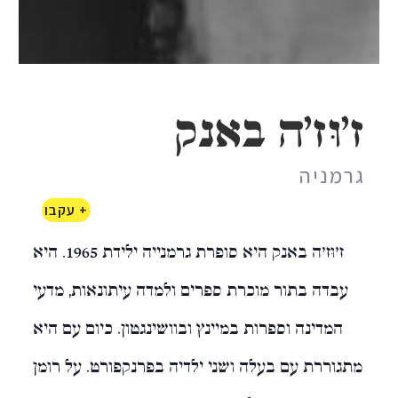
ז'וּזָ'ה באנק
גרמניה
+ עקבו
ז'וּזָ'ה באנק היא סופרת גרמנייה ילידת 1965. היא
עבדה בתור מוכרת ספרים ולמדה עיתונאות, מדעי
המדינה וספרות במיינץ ובוושינגטון. כיום עם היא
מתגוררת עם בעלה ושני ילדיה בפרנקפורט. על רומן