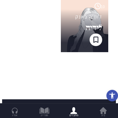
10
ז'וּזָ'ה באנק
לידיה
פתח סרגל נגישות
בית
מחברים
ספרייה
אודיו