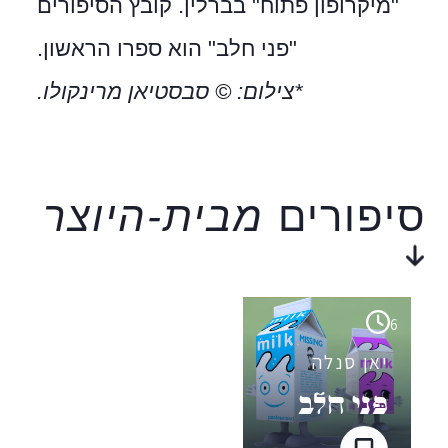
"מיקרופון פתוח" בברלין. קובץ הסיפורים
"פני חלב" הוא ספרו הראשון.
*צילום: © סבסטיאן מרינקולו.
סיפורים
מבית-היוצר
6
יאן סנלה
פְּני חלב