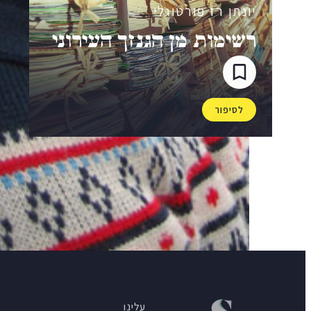
יונתן רז פורטוגלי
רשימות מן הגנזך העירוני
לסיפור
עלינו