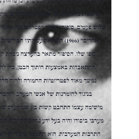
גרסאות מודרניות של סיפורים מסורתיים. מי
שלוש פעמים. סיפורו הקצר "פטריוטיות", מתוך 
אחרים" (1966) חשף את עמדותיו הפו
סופו שלו. הסיפור מתאר בהערצה ניכרת ק
ההתאבדות באמצעות חיתוך הבטן, כדי להפג
נמשך מאוד לפטריוטיות החמורה ולרוח הלח
בניגוד לחומרנות של אנשי המערב והחבר
מישימה עצמו התחבט קשות בין שני הערכים הס
מערבי ביסודו והיה בעל ידע נרחב בתרבות המ
התרבות המערבית. הוא התמסר ביסודיות לאמנ