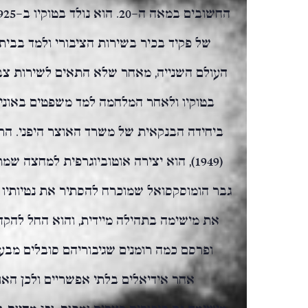
של פקיד בכיר בשירות הציבורי ולמד בבית
העולם השנייה, מאחר שלא התאים לשירות צבא
ביחידה הבנקאית של משרד האוצר היפני. הרו
(1949), הוא יצירה אוטוביוגרפית למחצה 
גבר הומוסקסואל שמוכרח להסתיר את נטיותיו ה
את מישימה בתהילה מיידית, והוא החל להקד
ופרסם כמה רומנים שגיבוריהם סובלים מבעיו
אחר אידיאלים בלתי אפשריים ולכן האו
מישימה גם סיפורים קצרים ומסות, וכן מחזות ב