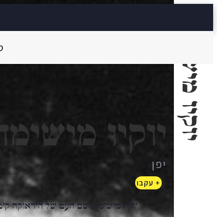
יוקיו מישימה
ס
יוקיו מישימה
יפן
+ עקבו
יוקיו מישימה, שם העט של היראוקה קי