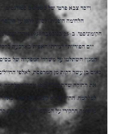
וייסד צבא פרטי של כשמונים סטודנטים, 
הלחימה היפנית ולסייע להגן על הקיס
הקומוניסטי. ב-25 בנו
"ים הפוריות" יצירתו האפית בארבעה כרכי
המגן" השתלטו על משרדי המפקדה של בסיס צ
נאום בן עשר דקות מן המרפסת, לאלפי החיילי
את החוקה שהתקבלה ביפן אחרי המלחמה, א
למלחמה. החיילים לא קיבלו את נאומו באהדה,
מישימה חרקירי על המקום. הוא ביתר את קרב