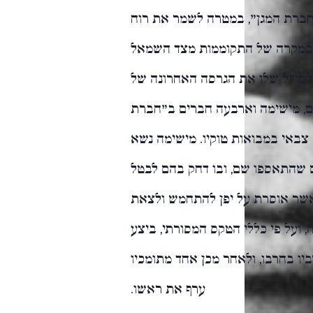
"חברת המגן", במטרה לשמר את רוח
ר במקרה של התקוממות מצד השמאל
במבר,1950 אחרי שהגיש למו"ל שלו את הגרסה האחרונה של
ם, מישימה וארבעה חברים ב"חברת
באי במבואות טוקיו. מישימה נשא
ם שהתאספו שם, ובו דחק בהם לבטל
שר אוסרת על יפן להתחמש ולצאת
 ועל פי כללי הטקס המסורתי, ביצע
יו בחרבו, ולאחר מכן אחד מתומכיו
ערף את ראשו.