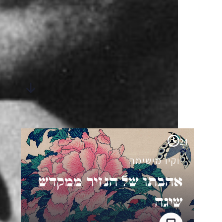
סיפורים
מבית-היוצר
24
יוקיו מישימה
אהבתו של הנזיר ממקדש
שיגה