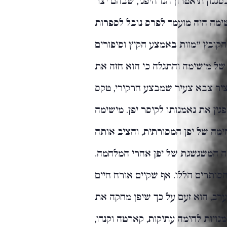
שימה היה מועמד לפרס נובל לספרות
הקובץ "מוות באמצע הקיץ וסיפורים
ליטיות של מישימה והתגלה כי הוא חזה את
ציר צבא צעיר שמבצע חרקירי, טקס
ין את נאמנותו לקיסר יפן. מישימה
ימה של יפן המסורתית, והציב אותה
ה המשגשגת של יפן אחרי המלחמה.
ותרים הללו. אף שקיים אורח חיים
ערב, הוא זעם על כך שיפן מחקה את
ויות לחימה עתיקות, קארטה וקנדו,