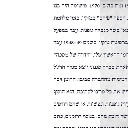
החשובים במאה ה-20. הוא נולד בטוקיו ב-1925 ומת בה ב-1970. מישימה היה בנו
 הספר "פירס" בטוקיו. בזמן מלחמת
י בשל מגבלה גופנית, עבד במפעל
בטוקיו ולאחר המלחמה למד משפטים באוניברסיטת טוקיו. בשנים 1948-49 עבד
מן הראשון שלו, "וידויה של מסכה"
שמתארת בברק סגנוני יוצא מגדר הרגיל
מיניות מהחברה סביבו. הרומן זיכה
יש את כל מרצו לכתיבה. הוא הוסיף
ת גופניות ונפשיות או שהם רודפים
שר חומק מהם. בנוסף לרומנים, כתב
סגנון תיאטרון הנו היפני, שבהם יצר