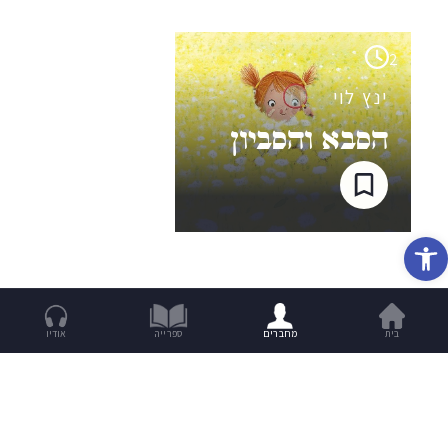
2
ינץ לוי
הסבא והסביון
פתח סרגל נגישות
בית
מחברים
ספרייה
אודיו