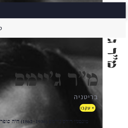
מ"ר ג'יימס
ס
מ"ר ג'יימס
בריטניה
+ עקבו
מונטגיו רודס ג'יי