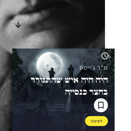
סיפורים
מבית-היוצר
5
מ"ר ג'יימס
הָיֹה הָיָה איש שהתגורר
בחצר כנסייה
לסיפור