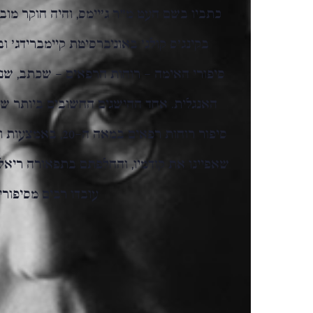
כתביו בשם העט מ"ר ג'יימס, והיה חוקר מובי
בקינג'ס קולג' באוניברסיטת קיימברידג' ובא
סיפורי האימה – רוחות הרפאים – שכתב, שנ
האנגלית. אחד ההישגים החשובים ביותר ש
סיפור רוחות רפאים 
שאפיינו את קודמיו, והחלפתם בתפאורה ריאלי
עובדו רבים מסיפוריו