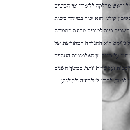
ל וראש מחלקה ללימודי ימי הביניים
יטון קולג'. הוא זכור במיוחד בזכות
חשבים כיום לטובים מסוגם בספרות
ל ג'יימס הוא ההגדרה המחודשת של
במאה ה-20, באמצעות ויתור על רבים מן האלמנטים הגותיים
סטית ועכשווית יותר. במשך השנים
 לבמה, לרדיו, לטלוויזיה ולקולנוע.