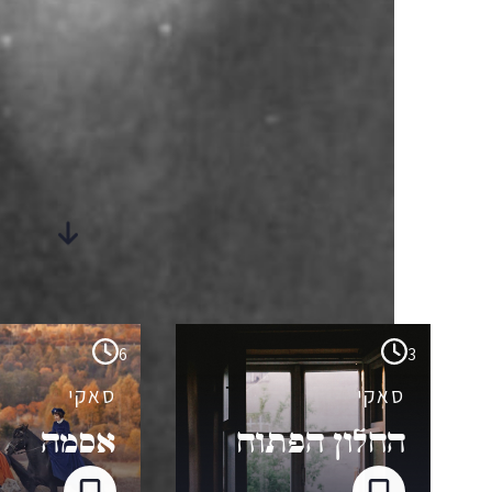
סיפורים
מבית-היוצר
6
3
סאקי
סאקי
החלון הפתוח
אסמה