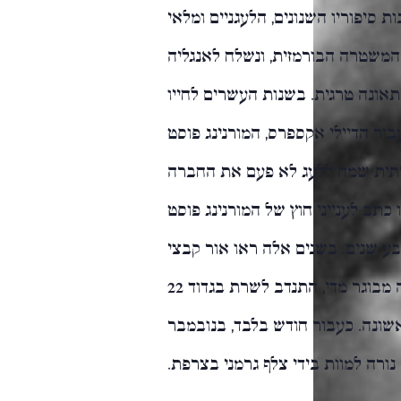
 סיפוריו השנונים, הלעגניים ומלאי
המשטרה הבורמזית, ונשלח לאנגליה
תאונה טרגית. בשנות העשרים לחייו
ור הדיילי אקספרס, המורנינג פוסט
רתית שמה ללעג לא פעם את החברה
 ב-1902 שימש מונרו כתב לענייני חוץ של המורנינג פוסט
בע שנים. בשנים אלה ראו אור קבצי
הסיפורים הראשונים פרי עטו. בגיל 44, אף שהיה מבוגר מדי, התנדב לשרת בגדוד 22
שונה. כעבור חודש בלבד, בנובמבר