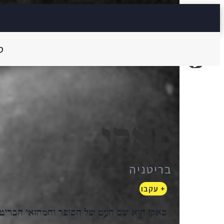
סאקי
ס
סאקי
בריטניה
+ עקבו