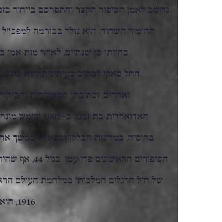
נחשב לאמן הסיפור הקצר והתפרסם בייחוד בזכות
ההומור השחור. הוא נולד בבורמה למפכ"ל 
בהיותו בן שנתיים, לאחר מות אמו ב
החל סאקי לכתוב בעיתונות, הוא כתב עב
ואחרים, וכתיבתו הסאטירית והביקו
האדוארדית בת זמנו.
ברוסיה, במדינות הבלקן ובפאריז במשך אר
של חיל הרגלים המלכותי במלחמת העולם הרא
1916, הוא נורה למוות בידי צלף גרמני בצרפת.