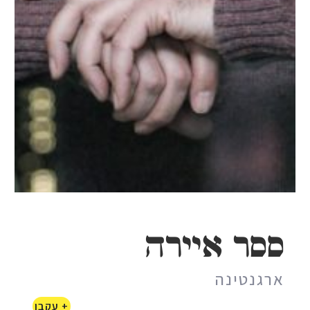
ססר איירה
ארגנטינה
+ עקבו