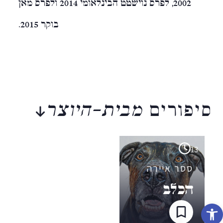
2002, לפרס נוישטט הבינלאומי 2014 ולפרס מאן
בוקר 2015.
סיפורים
מבית-היוצר
13
ססר איירה
הכלב
פתח סרגל נגישות