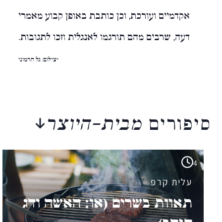
אקדמיים ועורכת, וכן כותבת באופן קבוע מאמרי
דעה, שרבים מהם תורגמו לאנגלית וזכו לתגובות.
*צילום: גל חרמוני
סיפורים
מבית-היוצר
4
עלית קרפ
תאוות בשרים (או: האשה ודג
הזהב)