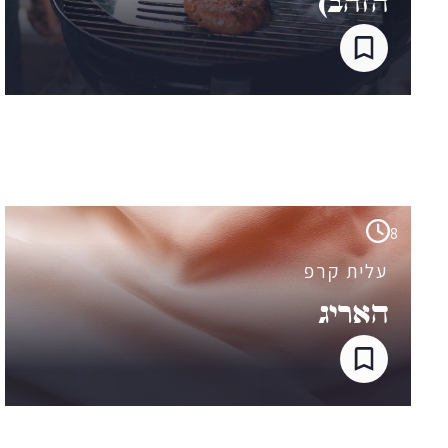
8
עלית קרפ
האריג