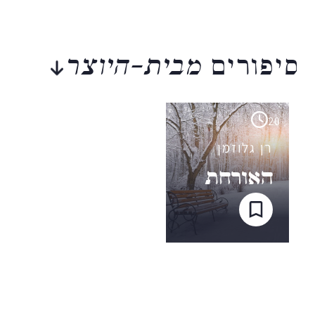
סיפורים
מבית-היוצר
20
רן גלוזמן
האורחת