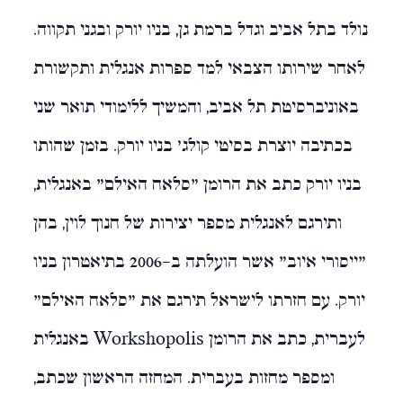
נולד בתל אביב וגדל ברמת גן, בניו יורק ובגני תקווה.
לאחר שירותו הצבאי למד ספרות אנגלית ותקשורת
באוניברסיטת תל אביב, והמשיך ללימודי תואר שני
בכתיבה יוצרת בסיטי קולג’ בניו יורק. בזמן שהותו
בניו יורק כתב את הרומן "סלאח האילֵם" באנגלית,
ותירגם לאנגלית מספר יצירות של חנוך לוין, בהן
"ייסורי איוב" אשר הועלתה ב-2006 בתיאטרון בניו
יורק. עם חזרתו לישראל תירגם את "סלאח האילֵם"
לעברית, כתב את הרומן
Workshopolis
באנגלית
ומספר מחזות בעברית. המחזה הראשון שכתב,