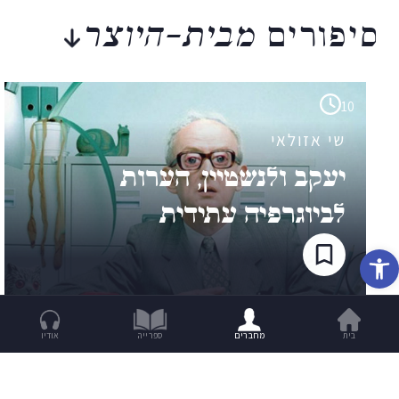
סיפורים
מבית-היוצר
10
שי אזולאי
יעקב ולנשטיין, הערות
לביוגרפיה עתידית
פתח סרגל נגישות
בית
מחברים
ספרייה
אודיו