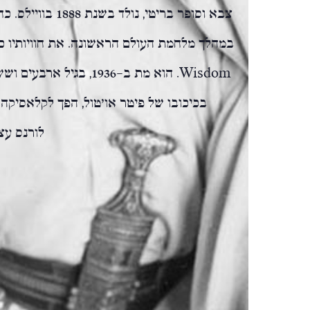
צבא וסופר בריטי, נ
במהלך מלחמת העולם הראשונה. את חוויותיו 
Wisdom
בכיכובו של פיטר או'טול, הפך לקלאסיקה 
לורנס עצ
No stories found for this author.