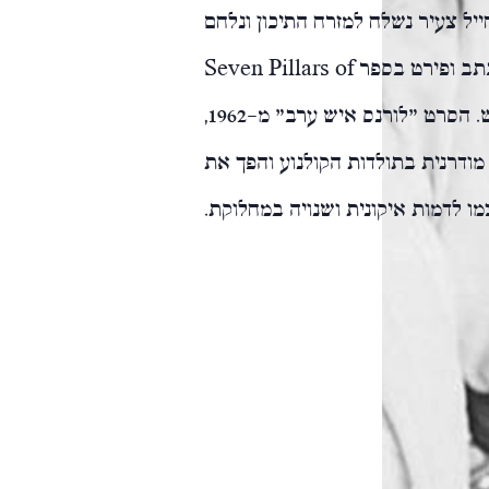
ולד בשנת 1888 בוויילס. כחייל צעיר נשלח למזרח התיכון ונלחם
כתב ופירט בספר
Seven Pillars of
. הוא מת ב-1936, בגיל ארבעים ושש. הסרט "לורנס איש ערב" מ-1962,
מודרנית בתולדות הקולנוע והפך את
מו לדמות איקונית ושנויה במחלוקת.