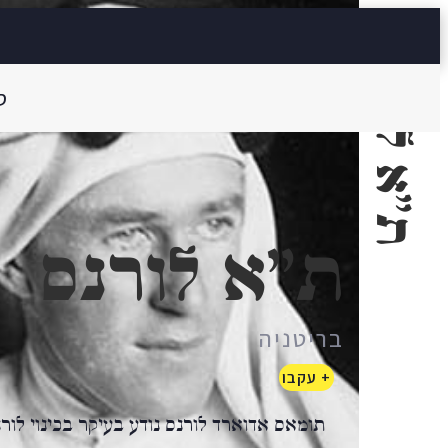
ת"א לורנס
ס
ת"א לורנס
בריטניה
+ עקבו
תומאס אדוארד לורנס נודע בעיקר בכינוי לורנ