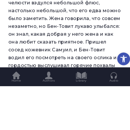
челюсти вздулся небольшой флюс,
настолько небольшой, что его едва можно
было заметить. Жена говорила, что совсем
незаметно, но Бен-Товит лукаво улыбался:
он знал, какая добрая у него жена и как
она любит сказать приятное. Пришел
сосед кожевник Самуил, и Бен-Товит
Op
водил его посмотреть на своего ослика и с
гордостью выслушивал горячие похвалы
себе и животному.
Потом, по просьбе любопытной Сары, они
Home
Authors
Library
Audio
втроем пошли на Голгофу посмотреть на
распятых. Дорогою Бен-Товит
рассказывал Самуилу с самого начала, как
вчера он почувствовал ломоту в правой
челюсти и как потом ночью проснулся от
страшной боли. Для наглядности он делал