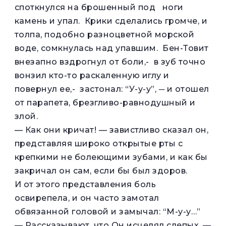
споткнулся на брошенный под ноги
камень и упал. Крики сделались громче, и
толпа, подобно разноцветной морской
воде, сомкнулась над упавшим. Бен-Товит
внезапно вздрогнул от боли,- в зуб точно
вонзил кто-то раскаленную иглу и
повернул ее,- застонал: “У-у-у”, ─ и отошел
от парапета, брезгливо-равнодушный и
злой.
— Как они кричат! — завистливо сказал он,
представляя широко открытые рты с
крепкими не болеющими зубами, и как бы
закричал он сам, если бы был здоров.
И от этого представления боль
освирепела, и он часто замотал
обвязанной головой и замычал: “М-у-у…”
— Рассказывают, что Он исцелял слепых, —