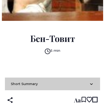
LEONID ANDREYEV
Бен-Товит
5 min
READ IN:
ENGLISH
עברית
RUSSIAN
(original)
Short Summary
Aa