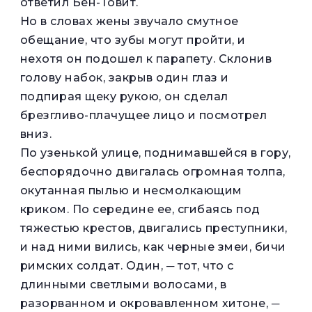
ответил Бен-Товит.
Но в словах жены звучало смутное
обещание, что зубы могут пройти, и
нехотя он подошел к парапету. Склонив
голову набок, закрыв один глаз и
подпирая щеку рукою, он сделал
брезгливо-плачущее лицо и посмотрел
вниз.
По узенькой улице, поднимавшейся в гору,
беспорядочно двигалась огромная толпа,
окутанная пылью и несмолкающим
криком. По середине ее, сгибаясь под
тяжестью крестов, двигались преступники,
и над ними вились, как черные змеи, бичи
римских солдат. Один, ─ тот, что с
длинными светлыми волосами, в
разорванном и окровавленном хитоне, ─