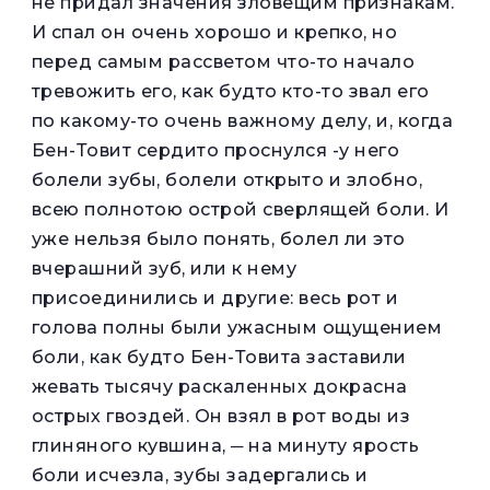
не придал значения зловещим признакам.
И спал он очень хорошо и крепко, но
перед самым рассветом что-то начало
тревожить его, как будто кто-то звал его
по какому-то очень важному делу, и, когда
Бен-Товит сердито проснулся -у него
болели зубы, болели открыто и злобно,
всею полнотою острой сверлящей боли. И
уже нельзя было понять, болел ли это
вчерашний зуб, или к нему
присоединились и другие: весь рот и
голова полны были ужасным ощущением
боли, как будто Бен-Товита заставили
жевать тысячу раскаленных докрасна
острых гвоздей. Он взял в рот воды из
глиняного кувшина, ─ на минуту ярость
боли исчезла, зубы задергались и