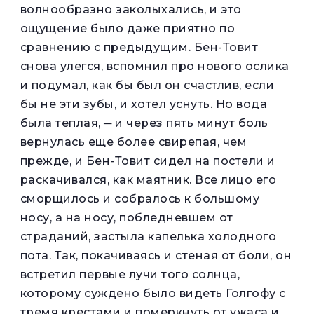
волнообразно заколыхались, и это
ощущение было даже приятно по
сравнению с предыдущим. Бен-Товит
снова улегся, вспомнил про нового ослика
и подумал, как бы был он счастлив, если
бы не эти зубы, и хотел уснуть. Но вода
была теплая, ─ и через пять минут боль
вернулась еще более свирепая, чем
прежде, и Бен-Товит сидел на постели и
раскачивался, как маятник. Все лицо его
сморщилось и собралось к большому
носу, а на носу, побледневшем от
страданий, застыла капелька холодного
пота. Так, покачиваясь и стеная от боли, он
встретил первые лучи того солнца,
которому суждено было видеть Голгофу с
тремя крестами и померкнуть от ужаса и