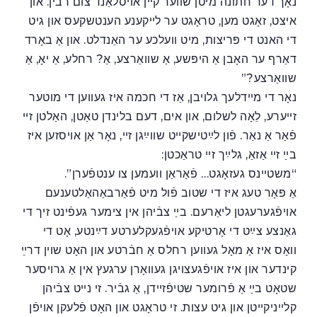
נאָך דער חתונה מיטן שווער קײן אויסלאַנד צום רבין. און
איצט, זאָגט מען, טראָגט ער לײקענע הענטשקעס און גיט
די האנט די פּריצות, מיט וועלכע ער האַנדלט. און אַ באָרד
דאַרף ער האָבן אַ היפּשע, אַ שוואַרצע, אַ? רחלע, אַ יאָ, אַ
שוואַרצע?”
נאָר די מײדלעך גלויבן, אַז די חכמה איז געווען די מוטער
זײערע, לֵאָה לשלום, און אים, דעם בלינדן טאַטן, האַלטן זײ
פֿאַר אַ נאַר. פֿון לײַטישקײט שווײַגן זײ, נאָר אַן אויסזען איז
בײַ זײ אַזאַ, גלײַך זײ טראַכטן:
“משטײנס געזאָגט… פֿאַראַן וועמען צו ענטפֿערן”.
אַ פּאָר טעג איז די שטוב פֿול מיט פֿאַרבאַהאַלטענעם
אויפֿגערעגטן ליאַרעם. בײַ צבֿיהן אין צימער געפֿינט זיך די
גאַנצע צײַט די אָרטיקע אויפֿגעקלערטע דײַנטע, אָט די
וואָס איז אַ מאָל געווען רחלס אַ חבֿרטע און האָט שוין דרײַ
קינדער און איז אויפֿגעצויגן געוואָרן ערגעץ אין אַ גרויסער
שטאָט בײַ אַ פֿרומער שטיפֿזײדן, אַ גבֿיר. זי נײט צבֿיהן
קלײניקײטן און גיט עצות. זי טראָגט און האָט פֿלעקן אויפֿן