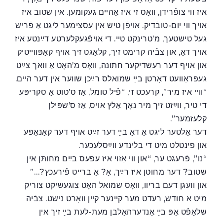
איז ווי צופֿרידן, וואָס זי איז אַהײם געקומען. אין שטוב איז
אויך ווי יום-טובֿדיק. אויפֿן טיש אין עסצימער ליגט אַ פֿריש
געל טישטעך, מ’טרינקט טײ. די אויפֿגעקלערטע דײַנטע איז
אויך דאָ, און צבֿיה קרימט זיך, קלאָגט זיך אויף קאָפּווײטיק
און אויף דער רעשדיקער חתונה, וואָס מ’האָט אַ וואך צײַט
געפּראַוועט דאָרטן בײַ שמואלס רײַכן שווער אין דער הײם.
“וויי איז מיר”, קרעכט זי, “פֿיל טומל, אַז ס’טוט אַ סקריפּע
די טיר, ווײַזט זיך מיר נאָך אַלץ אויס, אַז ס’שפּילן
קלעזמער”.
דער אַלטער ליגט אַ דאָ בײַ דער זײַט אויף דער קאַנאַפּע
און פינטלט מיט די בלינדע ווײַסלעכער.
“נו”, פֿרעגט ער, “און ווי אַזוי איז עפּעס בײַם מחותּן אין
שטוב? דער מחוטן איז רײַך, אַ? אַ ברײט פֿירעכץ?…”
און וועגן דעם בריוו, וואָס שמואל האָט צוגעשיקט צוריק
מיט אַ חודש, רעדט מער קײנער קײן וואָרט נישט. צבֿיה
שלאָפֿט אַפּ בײַ אַנדערהאַלבן מעת-לעת בײַ זיך אין