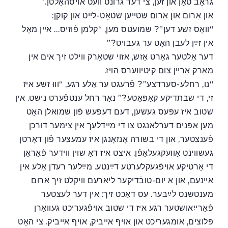
גראָב טאָן און זען, צי דער גרונט וועט אויסהאַלטן.”
און אַרום און אַרום שטײען שטאָט-לײַט און קוקן:
“וואָס זשע דען”? שמועטס מען, “קלמן פֿוזיס… אײן מאָל
אין זײַן לעבן האָט ער געבויט?”
דער אַלטער גאַרט אַזש, אזוי שטאַרק ווילט זיך אים אין
מאַרק אַרײַן צום קיטיווערס הויז.
“נו, רחלע-סערדצע”? פֿרעגט ער אַלע רגע, “וווּ זשע איז
זי, די שבתדיקע קאַפּאָטע?” נאָר רחל ענטפֿערט נישט. אין
שטוב איז עפּעס געשען, דעם דעפּעש פֿון שמואלן האָט
מען אַפּנים דערלאַנגט צו די מײדלעך אין צימער דורכן
פֿענצטער, און די בשורה אָנזאָנגן איז עמעצער פֿון דאָרטן
געשווינט אַוועקגעלאָפֿן. איצט איז דאָ שוין ווידער פֿאַראַן
די אָרטיקע אויפֿגעקלערטע דײַנטע. מײַלער רעדן אַלע אין
אײנעם, און אַ יום-טובֿדיקער ליאַרעם וויקלט זיך אַרום
מענטשנס לײַבער. עס דאַכט זיך: אין דער לעצטער
פֿאַרייִאושטער רגע איז די שטוב אויפֿגעריכט געוואָרן
פּלוצים, אומגעריכט און אויף אײביק, אויף אײביק. צי האָט