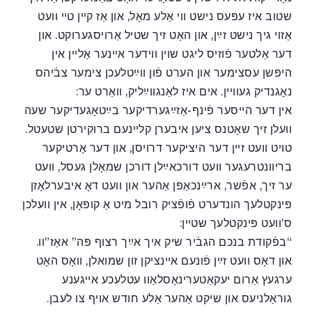
שטוב איז עפּעס נישט ווי אַלע מאָל, און אַז קײן טײ וועט
אַזוי גיך נישט זײַן, און האָט זיך שטיל אַרויסגערוקט. און
דער אַלטער פֿוזיס ליגט שוין ווידער אײנער אַליין אין
היפּשן עסצימער און הערט פֿון ווײַטלעכן צימער צבֿיהס
נאָגנדיק געוויין. אים איז לאַנגווײַליק, וואַרט ער:
אין דער הייסער פֿינף-אַזײַגערדיקער בײַטאָגעדיקער שעה
וועלן זיך שאָטנס ציען איבערן קלײנעם ברוקירטן שטעטל.
טויט וועט זײן דער היציקער דרויסן, און דער אָרטיקער
בריוונטרעגער וועט דורכאײַלן דורכן שמאָלן געסל, וועט
ער זיך, אפֿשר, ארײַנכאַפּן אַהער און וועט דאָ איבערלאָזן
פּינקטלעך הונדערט פֿופֿציק רובל מיט אַ קופּאָן, אין וועלכן
ס’וועט פּינקטלעך שטײן:
“בפֿקודת בנכם הגבֿיר שיק איך אײַך רצוף פּה” אאַז”וו.
און דאָס וועט זײַן פֿונעם אײנציקן זון שמואלן, וואָס האָט
ערגעץ אַרום יעקאַטערינאָסלאַוו עטלעכע אײגענע
גוראַלניעס און שיקט אַהער אַלע חודש אויף צו לעבן.