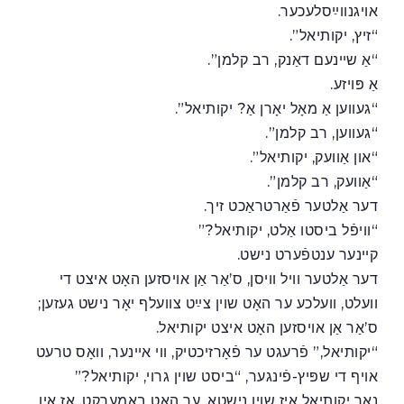
אויגנווײַסלעכער.
“זיץ, יקותיאל”.
“אַ שײנעם דאַנק, רב קלמן”.
אַ פּויזע.
“געווען אַ מאָל יאָרן אַ? יקותיאל”.
“געווען, רב קלמן”.
“און אַוועק, יקותיאל”.
“אַוועק, רב קלמן”.
דער אַלטער פֿאַרטראַכט זיך.
“וויפֿל ביסטו אַלט, יקותיאל?”
קײנער ענטפֿערט נישט.
דער אַלטער וויל וויסן, ס’אַר אַן אויסזען האָט איצט די
וועלט, וועלכע ער האָט שוין צײַט צוועלף יאָר נישט געזען;
ס’אַר אַן אויסזען האָט איצט יקותיאל.
“יקותיאל,” פֿרעגט ער פֿאָרזיכטיק, ווי אײנער, וואָס טרעט
אויף די שפּיץ-פֿינגער, “ביסט שוין גרוי, יקותיאל?”
נאָר יקותיאל איז שוין נישטאָ. ער האָט באַמערקט, אַז אין