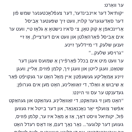
ער וואַרט:
יקותיאל דער אײַנבינדער, דער צעפֿלאָכטענער שמש פֿון
דער סאַדעגערער קלויז, וועט זיך שפּעטער אַביסל
אַרײַנכאפן אַ קוק טאָן, צי ס’איז נישטאָ אַ גלאָז טײ, וועט ער
אים אַביסל פֿאַרהאַלטן און וועט אים דערצײלן, אַז זײ
זענען שלעק, די מײדלעך זײַנע.
“גרויסע שלעק…”
ער וועט מיט אים בכלל פֿאַרפֿירן אַ שמועס וועגן דער
שטאַט, וועגן לײַטן און וועגן זיך, קלמן פֿוזיס, אַלײן, וועגן
זײַנע אַמאָליקע געשעפֿטן: אײן מאָל האָט ער געקויפֿט פֿאַר
אַ שיבוש אַ וואַלד, די זאַוואַלינע, האָט מען אים גערופֿן;
געדענקט ער עס ווי הײַנט:
“האָט מען זי געהאַקט, די זאַוואַלינע, געהאַקט און געהאַקט
אפֿשר צוועלף יאָר נאָכנאַנאַד, און דער בײַטל איז געווען
פֿול, יקותיאל וויסט דאָך, אַז אַ מאָל איז ער, קלמן פֿוזיס,
געווען דער קלוגער… נאָר נאָך דעם, אַז דאָס רעדל האָט