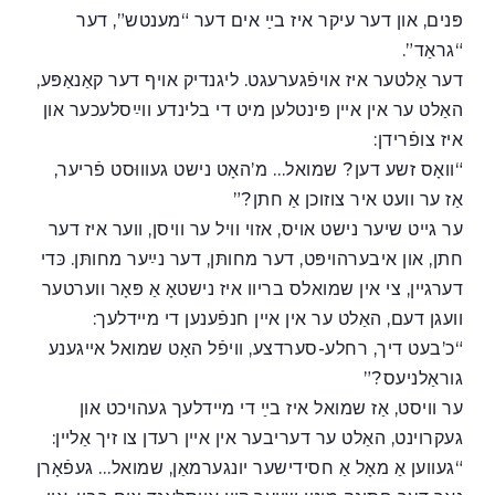
פּנים, און דער עיקר איז בײַ אים דער “מענטש”, דער
“גראַד”.
דער אַלטער איז אויפֿגערעגט. ליגנדיק אויף דער קאַנאַפּע,
האַלט ער אין אײן פּינטלען מיט די בלינדע ווײַסלעכער און
איז צופֿרידן:
“וואָס זשע דען? שמואל… מ’האָט נישט געוווּסט פֿריער,
אַז ער וועט איר צוזוכן אַ חתן?”
ער גײט שיער נישט אויס, אזוי וויל ער וויסן, ווער איז דער
חתן, און איבערהויפּט, דער מחותּן, דער נײַער מחותּן. כּדי
דערגײן, צי אין שמואלס בריוו איז נישטאָ אַ פּאָר ווערטער
וועגן דעם, האַלט ער אין אײן חנפֿענען די מײדלעך:
“כ’בעט דיך, רחלע-סערדצע, וויפֿל האָט שמואל אײגענע
גוראַלניעס?”
ער וויסט, אַז שמואל איז בײַ די מײדלעך געהויכט און
געקרוינט, האַלט ער דעריבער אין אײן רעדן צו זיך אַלײן:
“געווען אַ מאָל אַ חסידישער יונגערמאַן, שמואל… געפֿאָרן