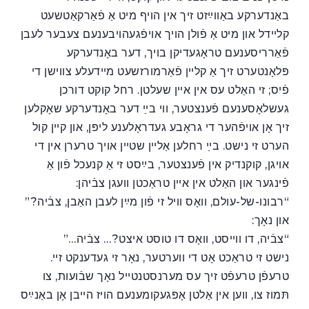
באַנדערקע באַווײַזט זיך אין הויף מיט אַ פֿאַרקאַטשעט
קלײדל און מיט אַ פֿולן הויך אויפֿגעהויבענעם צעבער לעבן
פֿאַרריסענעם טראָגעדיקן בויך, דער באָנדערקע
פּלאָנטערט זיך אַ קלײן פֿאַרמורזשעט מײדעלע צווישן די
פֿיס; זי האַלט עס אין אײן שעלטן. רחל קוקט דורכן
געשלאָסענעם פֿענצטער, ווי בײַ דער באָנדערקע שאָקלען
זיך אָן אויפֿהער די גראָבע געדראָלענע ליפּן, און קײן קול
הערט זי נישט. בײַ רחלען אַלײן שטײן אויך טרערן אין די
אויגן, קוקנדיק אין פֿענצטער, בײַסט זי אַ קנעכל פֿון אַ
פֿינגער און האַלט אין אײן טראַכטן וועגן צבֿיהן:
“רבונו-של-עולם, וואָס וויל זי פֿון מײַן לעבן האַבן, צבֿיה?”
און נאָך:
“צבֿיה, דו ווײסט, וואָס דו טוסט איצט?… צבֿיה…”
נישט זי טראַכט אָט די ווערטער, נאָר זי געדענקט זײ.
טרעפֿן טרעפֿט זיך עס מערנסטנטייל נאָך שבֿועות, צו
תּמוז צו, ווען אין אַלטן אָפּגעקומענעם הויז הײבן אָן באַנײַס