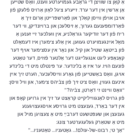
אַ קאָן צו שוויצן די גראָבע געמויערטע ווענט, וואָס שטײען
אַן אַרשין אין דער ערד. זײערע ציגל לאָזן אַרויס פֿלעקן פֿון
אויבן אויפֿן ווײַסן קאַלך און פֿאַרשפּרײטן אַרום זיך אַ
פֿאַרדומפּענעם גערוך, אַ זיסלעכן און ברויזנדיקן, ווי דער
ריח פֿון דער זודיקער גוראַלניע, אין וועלכער זײ זענען אַ
מאָל אײַנגעמויערט געווען. אין אַלע צימערן איז דעמאָלט
פֿון בײַטאָג שטיל און קיל. און נאָר אין עסצימער אויף דער
קאַנאַפּע ליגט אנגעלײגט דער אַלטער פֿוזיס, דער טאַטע
פֿונעם הויז. ער איז אַ בלינדער. ער פּינטלט מיט די בלינדע
אויגן, וואָס באַשטייען פֿון גאָרע ווײַסלעכער, הערט זיך אײַן
אינעם געווין, וואָס ציט זיך פֿון צבֿיהס צימער, און וויל וויסן:
“וואָס ווײנט זי דאָרטן, צבֿיה?”
פֿון גרויס לאַנגווײַליקײט קראַצט ער זיך אין גרויען קאָפּ און
אין דער באַרד, גענעצט מיט גרויסע אויסגעצויגענע
גענעצן און שעפּטשעט דערבײַ מיט אַ צעצויגן מויל און
מיט אַ שטאַרק געלעגערטער צונג:
“אַך טי, רבונו-של-עולם!… גאָטעניו… טאַטעניו…”