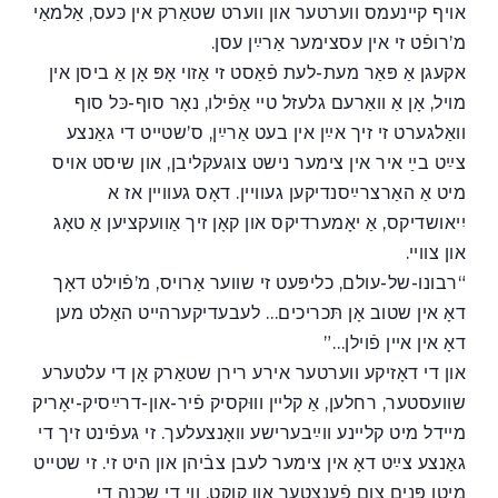
אויף קײנעמס ווערטער און ווערט שטאַרק אין כּעס, אַלמאַי
מ’רופֿט זי אין עסצימער אַרײַן עסן.
אקעגן אַ פּאַר מעת-לעת פֿאַסט זי אַזוי אָפּ אָן אַ ביסן אין
מויל, אָן אַ וואַרעם גלעזל טײ אַפֿילו, נאָר סוף-כּל סוף
וואַלגערט זי זיך אײַן אין בעט אַרײַן, ס’שטײט די גאַנצע
צײַט בײַ איר אין צימער נישט צוגעקליבן, און שיסט אויס
מיט אַ האַרצרײַסנדיקען געוויין. דאָס געווײן אז א
יִיאושדיקס, אַ יאָמערדיקס און קאָן זיך אַוועקציען אַ טאָג
און צווײ.
“רבונו-של-עולם, כליפּעט זי שווער אַרויס, מ’פֿוילט דאָך
דאָ אין שטוב אָן תּכריכים… לעבעדיקערהײט האַלט מען
דאָ אין אײן פֿוילן…”
און די דאָזיקע ווערטער אירע רירן שטאַרק אָן די עלטערע
שוועסטער, רחלען, אַ קלײן וווּקסיק פֿיר-און-דרײַסיק-יאָריק
מײדל מיט קלײנע ווײַבערישע וואָנצעלעך. זי געפֿינט זיך די
גאַנצע צײַט דאָ אין צימער לעבן צבֿיהן און היט זי. זי שטייט
מיטן פּנים צום פֿענצטער און קוקט, ווי די שכנה די