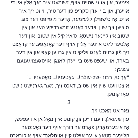
צימער, און אַז זי שטײט אויף, זשומעט איר נאָך אַלץ אין די
אויערן, און בײַ יעדן סקריפּ פֿון דער טיר, ווײַזט זיך איר
אויס, אַז ס’שפּילן קלעזמער, אָדער מ’פֿײַפֿט דער צוג.
ס’ציען זיך שוין ווידער לאַנגע זומערדיקע טעג און אין
שטוב איז קיינער נישטאָ. ס’איז קיל אין שטוב, און דער
אַלטער ליגט אײנער אַלײן אויף דער קאַנאַפּע. ער קראַצט
זיך פֿון גרויס לאַנגווײַליקײט אין גרויען קאָפּ און אין דער
באָרד, און שעפּטשעט בײַ יעדן לאַנגן, אויסגעצויגענעם
גענעץ:
“אַך טי, רבונו-של-עולם!… גאָטעניו!… טאַטעניו!…”
איצט וועט שוין אין שטוב, דאַכט זיך, מער גאָרנישט נישט
פֿאָרקומען.
3
נאָר אָט מאַכט זיך:
פֿון שמואלן, דעם רײַכן זון, קומט אײן מאָל אָן אַ דעפּעש,
אַז איבערמאָרגן פֿאָרט ער דורך אויף דער נאָענטער
קלײנער סטאַציע, ער אײַלט קײן אויסלאַנד אויף אַ קוראָרט