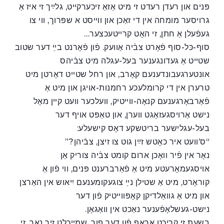
פּנים און רעדן רעדט זי מיט אַזאַ זיכערקײט, גלײַך זי איז אַ
גרויסער מומחה אין די זאַכן און ווײסט א שפּרוך, ווי צו
געפֿעלן אַ חתן, זי האָט קרײטעכצער…
סוף-כּל-סוף פֿאָרט צבֿיה אַוועק. פֿון פֿאָרנט בײַ דער שטוב
שטײט אַ געדונגענער בעל-עגלה מיט צבֿיהס
אונטערגעבונדענעם קאָרב, און רחל שטייט דאָרטן מיט
טרערן אין די קרומלעכע רחמנות-אויגן און מיט אַ
פֿאַרבאָרגענעם קנאָה-ווײטיק, וועלכער וועט קײן מאָל
נישט אַרויסגעזאָגט ווערן, און טאַפּט אויף דער
בעל-עגלישער בריטשקע דאָס קישעלע:
“ס’וועט איר כאָטש זײַן גוט צו זיצן, צבֿיהן?”
נאָר אין פֿיר וואָכן ארום קומט צבֿיה צוריק אַן
אויסגעמאָרעטע מיט אַ פֿאַרברענט פּנים, ווי פֿון אַ
קוראָרט, מיט אַ שטילן נײַ צוגעקומענעם יִיאוש אין האַרצן
און מיט אַ גוואַלדיקן קאָפּווײטיק פֿון דער
נישט-געשלאָפֿענער נאַכט אין וואַגאָן.
בשעת זי קריכט אַראָפ פֿון דער פור, שמײכלט זיך נאָך, זי