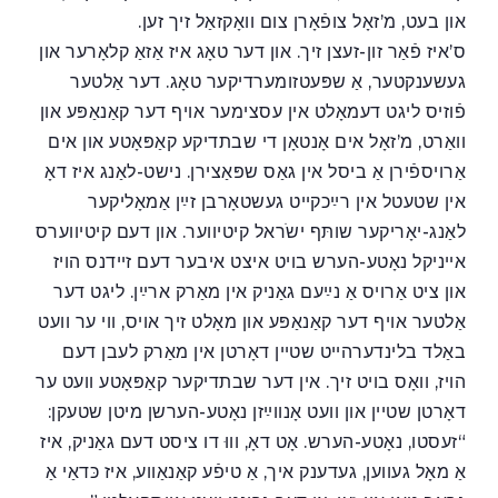
און בעט, מ’זאָל צופֿאָרן צום וואָקזאַל זיך זען.
ס’איז פֿאַר זון-זעצן זיך. און דער טאָג איז אַזאַ קלאָרער און
געשענקטער, אַ שפּעטזומערדיקער טאָג. דער אַלטער
פֿוזיס ליגט דעמאָלט אין עסצימער אויף דער קאַנאַפּע און
וואַרט, מ’זאָל אים אָנטאָן די שבתדיקע קאַפּאָטע און אים
אַרויספֿירן אַ ביסל אין גאַס שפּאַצירן. נישט-לאַנג איז דאָ
אין שטעטל אין רײַכקײט געשטאָרבן זײַן אַמאָליקער
לאַנג-יאָריקער שותּף ישֹראל קיטיווער. און דעם קיטיווערס
אײניקל נאָטע-הערש בויט איצט איבער דעם זײדנס הויז
און ציט אַרויס אַ נײַעם גאַניק אין מאַרק ארײַן. ליגט דער
אַלטער אויף דער קאַנאַפּע און מאָלט זיך אויס, ווי ער וועט
באַלד בלינדערהײט שטײן דאָרטן אין מאַרק לעבן דעם
הויז, וואָס בויט זיך. אין דער שבתדיקער קאַפּאָטע וועט ער
דאָרטן שטיין און וועט אָנווײַזן נאָטע-הערשן מיטן שטעקן:
“זעסטו, נאָטע-הערש. אָט דאָ, וווּ דו ציסט דעם גאַניק, איז
אַ מאָל געווען, געדענק איך, אַ טיפֿע קאַנאַווע, איז כּדאַי אַ