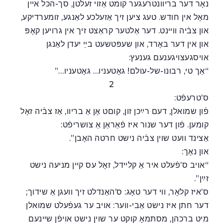
נאָר דער בריוונטרעגער קומט אַזוי זעלטן, סך-הכּל אײן
מאָל אין חודש. טעג ציען זיך אַזעלכע לאַנגע, זומערדיקע,
און צבֿיה ווײנט. דער אַלטער קראַצט זיך אין גרויען קאָפּ
און אין דער באָרד, און שעפּטשעט בײַ יעדן לאַנגן
אויסגעצויגענעם גענעץ:
“אַך טי, רבונו-של-עולם! גאָטעניו… גאָטעניו…”
2
ס’טרעפֿט:
פֿון שמואלן, דעם רײַכן זון, קוםט אָן אַ בריוו, אַז צבֿיה זאָל
קומען. פֿון דער שנור איז פֿאַראַן אַ צושריפֿט:
אַצינד וועט שוין צבֿיה נישט חרטה האָבן”.
און נאָך:
“אויב ס’פֿעלט איר אַ קלײדל, זאָל עס קײן מניעה נישט
זײַן”.
ס’איז קלאָר, ווי דער טאָג: ס’האַנדלט זיך וועגן אַ שידוך;
דער חתן איז נישט אַבי-ווער: אויב ער געפֿעלט שמואלן
מיט ברכהן, מסתּמאָ קוקט ער שוין נישט אויפֿן שײנעם