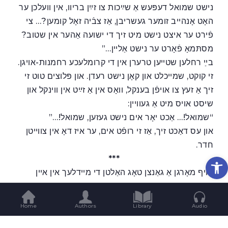
נישט שמואל דעפּעש אַ שײַכות צו זײַן בריוו, אין וועלכן ער
האָט אָנהייב זומער געשריבן, אַז צבֿיה זאָל קומען?… צי
פֿירט ער איצט נישט מיט זיך די ישועה אַהער אין שטוב?
מסתּמאָ פֿאָרט ער נישט אַלײן…”
בײַ רחלען שטײען טרערן אין די קרומלעכע רחמנות-אויגן.
זי קוקט, שמײכלט און קאָן נישט רעדן. און פּלוצים טוט זי
זיך אַ זעץ צו אויפֿן בענקל, וואָס אין אַ זײַט אין ווינקל און
שיסט אויס מיט אַ געוויין:
“שמואל!… אַכט יאָר אים נישט געזען, שמואל!…”
און עס דאַכט זיך, אַז זי רופֿט אים, ער איז דאָ אין צווײטן
חדר.
Op
***
אויף מאָרגן אַ גאַנצן טאָג האַלטן די מײדלעך אין אײן
האָרעווען און טאָן.
מ’באַקט לעקעכלעך און אַנדערע זיסע זאַכן אין וועג ארײַן.
Home
Authors
Library
Audio
מ’שווענקט נאָזטיכלעך, און מ’פּרעסט זיך אַליין ווײסע
קאָפֿטלעך. די פֿענצטער זענען אָפֿן. דאָס דינסטמײדל איז