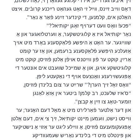
זיך איבערגעדרייט, איז די קלוגע געוואָרן זי, לֵאָה לשלום,
דאָס ווײַב זײַנס, ווײַל זי האָט געהאַט רײַכנע קרובֿים. איצט
האַלטן אים, קלמנען, די קינדער זײַנע פֿאַר אַ נאַר”.
“פּכע! וואָס וועט דערויף זאָגן יקותיאל?”
נאָר יקותיאל איז אַ קלוגיטשקער, אַ ווערטלזאגער און אַ
שווײַגער. ער האָט אַ היפּשע פֿלאַקסענע באָרד מיט אויך
אַזעלכע היפּשע פֿלאַקסענע ברעמען, און אַז ער קומט
אַרײַן, קוקט ער פֿון ווײַטנס אויפֿן אַלטן פֿוזיסן, קוקט מיט
קלוגיטשקע אויגן, און אַ שמײכל שוועבט אים אונטער די
אָפּגעשוירענע וואָנצעס אויף די נאַקעטע ליפּן.
“וואָס זאָל זיך הערן?” שרײַט ער צום בלינדן פֿוזיסן,
“ס’איז שלעכט, רב קלמן! ביטער אין אַזאַ לאַנגן
זומער-טאָג צו זײַן אַ קבצן”.
און דער אַלטער פֿאַרלירט מיט אַ מאָל דעם האָנער; ער
ווײסט נישט, וועמען מײנט יקותיאל, זיך צי אים, דעם אַלטן
אָפּגעקומענעם פֿוזיסן. אַ ווײַלע ליגט ער אַזוי אַ נישטיקער
און פּינטלט מיט די בלינדע נאַריש שעמעוודיקע