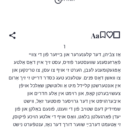
(original)
HEBREW
עברית
ENGLISH
READ IN:
Aa
1
אַז צבֿיהן, דער קלענערער און בײזער פֿון די צווײ
פֿאַרזעסענע שוועסטער פֿוזיס, עסט זיך אײַן דאָס אַלטע
אָפּגעקומענע לעבן, הערט זי אויף צו עסן, צו טרינקען און
צו וואשן דאָס פּנים. עטלעכע טעג כּסדר דרײט זי זיך אַרום
אין אונטערשטן קלײדל מיט אַ וולוטשקן שאַלכל אויפֿן
צעשויבערטן קאָפּ, און רוימט אין אַלע חדרים און
איבערהויפּט אין דער גרויסער פּוסטער זאַל, ווישט
שמײַדיק דעם שטויב פֿון די ווענט, פֿונעם באַלקן און פֿון
יעדן פֿאַרגעלטן בלאַט, וואָס אויף די אלטע הויכע פֿיקוסן,
זי אָטעמט דערבײַ שווער דורך דער נאָז, ענטפֿערט נישט