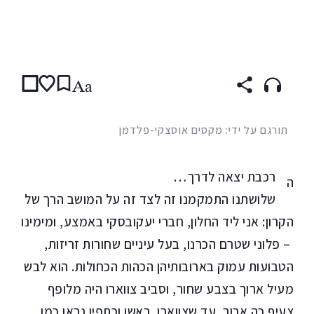
קראו ב:
עברית
Aa
תורגם על ידי: מקסים אוסצקי-פלדמן
רכבת יצאה לדרך…
ה
שלושתנו התמקמנו זה לצד זה על המושב הרך של
הקרון: אני ליד החלון, חברי יעקובסקי באמצע, ומימינו
– פלוני שטרם הכרנו, בעל עיניים שחורות זריזות,
הטבועות עמוק בארובותיהן הכהות הכחולות. הוא לבש
מעיל ארוך בצבע שחור, וסביב צווארו היה מלופף
צעיף כה ארוך, עד שצווארו, ראשו וכתפיו נראו כמו