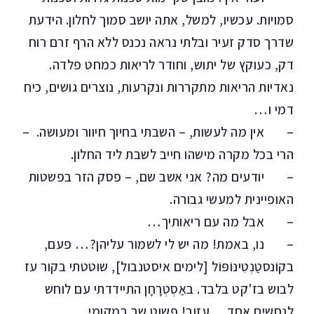
סמויות. עכשיו, למשל, אתה יושב סמוך לחלון. הידעת
שדרך סדק זעיר ובלתי נראה נכנס ללא הרף זרם רוח
דק, כעוקץ של יתוש, וחודר לריאות כמחט פלדה.
נאדיות הריאות מתקררות ונקרעות, נוצרים גושים, כיח
דמי ו…
– אין מה לעשות, – השבתי בחיוך חיוור ומעושה. –
הרי בכל מקרה מישהו חייב לשבת ליד החלון.
– יודעים מה? אני אשב שם, – פסק הזר בפשטות
האופיינית למעשי גבורה.
– אבל מה עם ריאותיך…
– נו, באמת! מה יש לי לשמור עליהן?… פעם,
בקוֹנסטַנְטִינוֹפּוֹל [לימים איסטנבול], שוטטתי בקור עז
לבוש בז'קט בלבד. באַסְטְרָחָן התיידדתי עם לוחש
לנחשים אחד… עזוב! פשוט שב במקומי.