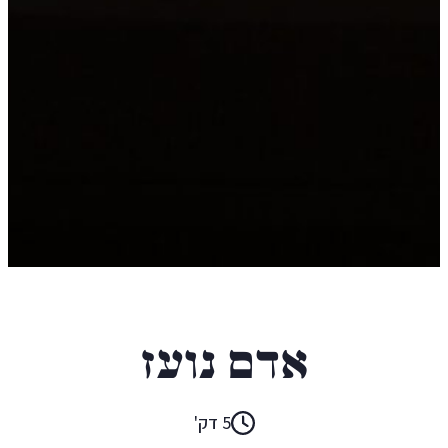
אַרְקָדִי אָוֶרְצֶ'נְקוֹ
אדם נועז
5 דק'