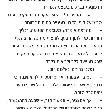
וזו פוגעת בברכינו בעוצמה אדירה.
– ואז…מה יקרה? – שאל יעקובסקי בשקט, בעודו
מביט על דופן הקרון בעיניים פתוחות לרווחה.
– מה זאת אומרת? מעוצמת הפגיעה, רגליך
חודרות מיד לתוך הבטן, לוחצות מתוכה החוצה את
המעיים ואת הכבד, ואתה מתקפל כמו מטרייה. אתה
יודע… לא נעים להרגיש את עצם השוֹקה במקום
שהטבע ייעד ללב ולריאות בלבד.
נפלנו ברוחנו ונאלמנו דום.
– כמובן, עצמות האגן מרוסקות. לרסיסים. והכי
גרוע הוא שעם פציעות כאלה חיים שלושה-ארבעה
ימים לכל היותר.
– אך אם נניח, – המשיך הזר, – שבעת ההתנגשות,
הנוסע שהה במסדרון של הרכבת? האם הוא חשוף