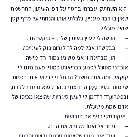
הוא השתתק. עברתי בחטף על דפי העיתון, התרשמתי
שאין בו דבר מעניין, גלגלתי אותו והנחתי על מדף קטן
שהיה מעליי.
– הרשה לי לעיין בעיתון שלך, – ביקש הזר.
– בבקשה! אבל למה לך לגרום נזק לעיניים?
– הו, מבחינה זו אני משוגע גמור. רק מישהו
אובדני מסוגל לפגוע בבריאותו כמוני. פעם נתנו לי
קוקאין, ומה אתה חושב? התחלתי לבלוע אותו בכפות
שלמות. בעיר סָמָרָה רחצתי בנהר קפוא מתחת לקרח,
ובפֶּטְרוֹגְרָד הזדמן לי לעשן סיגריות שהוצאו מכיסו של
אדם שמת משעלת.
יעקובסקי הניף את הזרועות:
– פחד אלוהים! מקפיא את הדם.
– ועוד איך. מובן שקיימות סכנות גלויות וסכנות