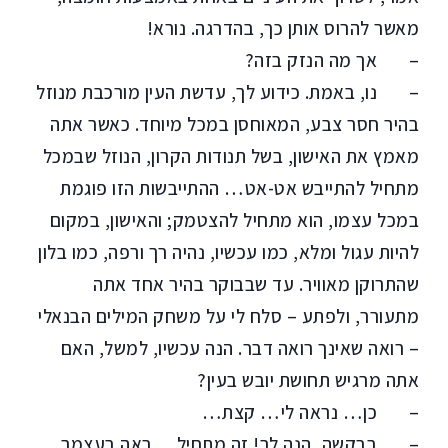
מאשר להרוס אותן כך, בהדרגה. נורא!
– אך מה הנזק בזה?
– נו, באמת. כידוע לך, עדשת העין מורכבת מנוזל
בהיר חסר צבע, המאוחסן במכל מיוחד. כאשר אתה
מאמץ את האישון, בשל תנודות הקרון, הנוזל שבמכל
מתחיל להתייבש אט-אט… ההתייבשות הזו פוגמת
במכל עצמו, הוא מתחיל להצטמק; והאישון, במקום
להיות עגול ומלא, כמו עכשיו, נהיה רך ורפה, כמו בלון
שהתרוקן מאוויר. עד שבבוקר בהיר אחד אתה
מתעורר, ולפתע – סלח לי על משחק המילים הבנאלי
– רואה שאינך רואה דבר. הנה עכשיו, למשל, האם
אתה מרגיש תחושת יובש בעין?
– כן… נראה לי… קצת…
– בבקשה, הנה לך! זה מתחיל… ראה בעצמך.