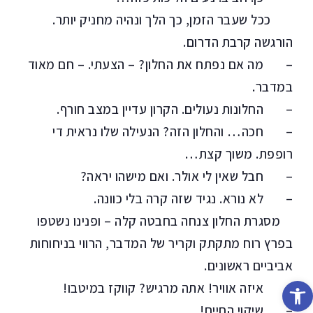
ככל שעבר הזמן, כך הלך ונהיה מחניק יותר.
הורגשה קרבת הדרום.
– מה אם נפתח את החלון? – הצעתי. – חם מאוד
במדבר.
– החלונות נעולים. הקרון עדיין במצב חורף.
– חכה… והחלון הזה? הנעילה שלו נראית די
רופפת. משוך קצת…
– חבל שאין לי אולר. ואם מישהו יראה?
– לא נורא. נגיד שזה קרה בלי כוונה.
מסגרת החלון צנחה בחבטה קלה – ופנינו נשטפו
בפרץ רוח מתקתק וקריר של המדבר, הרווי בניחוחות
אביביים ראשונים.
פתח סרגל נגישות
– איזה אוויר! אתה מרגיש? קווקז במיטבו!
– שיקוי החיים!