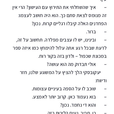
– איך שהשחלתי את התירוץ עם העישון? הרי אין
זה מנומס לצאת סתם כך. הוא היה חושב לעצמו:
הפחדנים האלה קיבלו רגליים קרות. נכון?
– ברור.
– ובינינו, יש לו עצבים מפלדה. תחשוב על זה,
לדעת שבכל רגע אתה עלול להימחץ כמו איזה ספר
במכונת שכפול – ולדון בזה בקור רוח.
– אולי תבדוק מה הוא עושה?
יעקובסקי הלך להציץ על המשוגע שלנו, חזר
ודיווח:
– שוכב לו על הספה בעיניים עצומות.
– בוא נעמוד כאן. קרוב יותר לאמצע.
– והוא די נחמד. נכון?
– כן. חביב. נעים הליכות כזה…