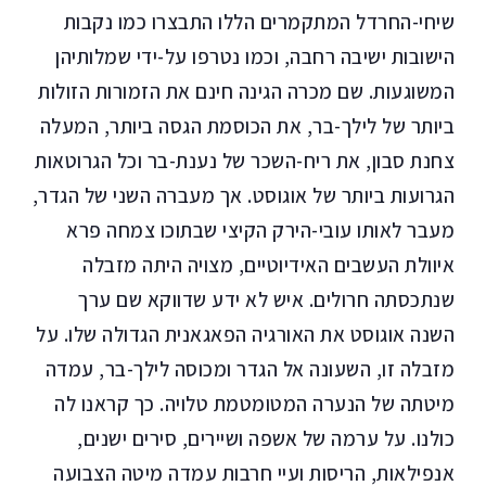
שיחי-החרדל המתקמרים הללו התבצרו כמו נקבות
הישובות ישיבה רחבה, וכמו נטרפו על-ידי שמלותיהן
המשוגעות. שם מכרה הגינה חינם את הזמורות הזולות
ביותר של לילך-בר, את הכוסמת הגסה ביותר, המעלה
צחנת סבון, את ריח-השכר של נענת-בר וכל הגרוטאות
הגרועות ביותר של אוגוסט. אך מעברה השני של הגדר,
מעבר לאותו עובי-הירק הקיצי שבתוכו צמחה פרא
איוולת העשבים האידיוטיים, מצויה היתה מזבלה
שנתכסתה חרולים. איש לא ידע שדווקא שם ערך
השנה אוגוסט את האורגיה הפאגאנית הגדולה שלו. על
מזבלה זו, השעונה אל הגדר ומכוסה לילך-בר, עמדה
מיטתה של הנערה המטומטמת טלויה. כך קראנו לה
כולנו. על ערמה של אשפה ושיירים, סירים ישנים,
אנפילאות, הריסות ועיי חרבות עמדה מיטה הצבועה