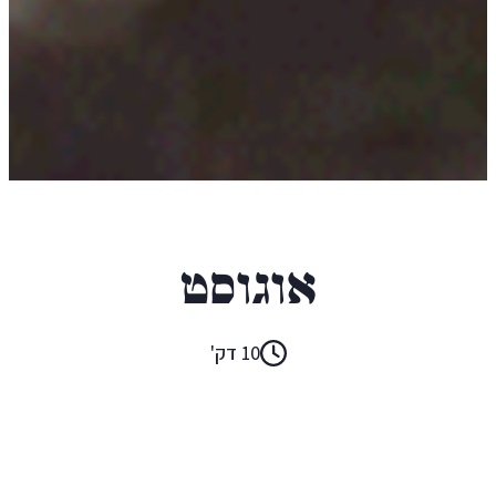
ברונו שולץ
אוגוסט
10 דק'
קראו ב:
עברית
ENGLISH
(original)
POLISH