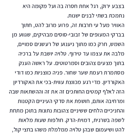
בצבע ירוק, רגל אחת חסרה בה ועל מקומה היא
נתמכת בשתי לבנים ישנות.
האוויר מעל עי חרבות זה, פרוע מרוב להט, חתוך
בברקי המעופים של זבובי-סוסים מבהיקים, שגווע מן
השמש, חרק כמו מתוך ניענוע של רעשנים סמויים,
מלבה את עצמו עד טירוף. טלויה יושבת על ברכיה
בתוך מצעים צהובים וסמרטוטים. על ראשה הענק
מסתמרת רעמת שער שחור. פניה כווצניות כמו דודי
האקורדיון. מדי רגע מכווצת עווית-בכי את האקורדיון
הזה לאלף קמטים החותכים זה את זה וההשתאות שבה
ומרחיבה אותם, חושפת את סדקי העיניים הקטנות
והחניכיים הלחים ששיניים צהובות נתונות בתוכן מתחת
לשפה בשרנית, דמוית-הדק. חולפות שעות מלאות
להט ושיעמום שבהן טלויה ממלמלת משהו בחצי קול,