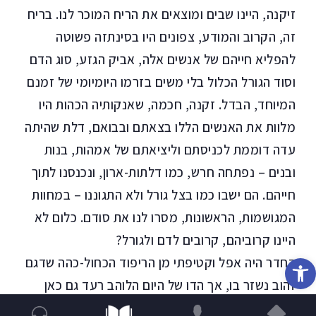
זיקנה, היינו שבים ומוצאים את הריח המוכר לנו. בריח
זה, הקרוב והמודע, צפונים היו בסינתזה פשוטה
להפליא חייהם של אנשים אלה, אביק הגזע, סוג הדם
וסוד הגורל הכלול בלי משים בזרמו היומיומי של זמנם
המיוחד, הבדל. זקנה, חכמה, שאנקותיה הכהות היו
מלוות את האנשים הללו בצאתם ובבואם, דלת שהיתה
עדה דוממת לכניסתם וליציאתם של אמהות, בנות
ובנים – נפתחה חרש, כמו דלתות-ארון, ונכנסנו לתוך
חייהם. הם ישבו כמו בצל גורל ולא התגוננו – במחוות
המגושמות, הראשונות, מסרו לנו את סודם. כלום לא
היינו קרוביהם, קרובים לדם ולגורל?
פתח סרגל נגישות
החדר היה אפל וקטיפתי מן הריפוד הכחול-כהה שדגם
זהוב נשזר בו, אך הדו של היום הלוהב רעד גם כאן
בנחושת של מסגרות התמונות, כפות המנעולים