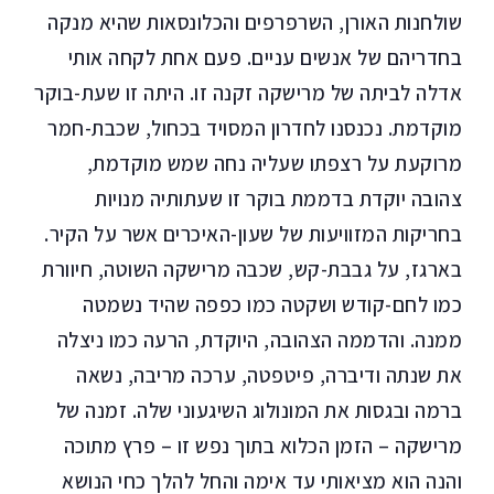
שולחנות האורן, השרפרפים והכלונסאות שהיא מנקה
בחדריהם של אנשים עניים. פעם אחת לקחה אותי
אדלה לביתה של מרישקה זקנה זו. היתה זו שעת-בוקר
מוקדמת. נכנסנו לחדרון המסויד בכחול, שכבת-חמר
מרוקעת על רצפתו שעליה נחה שמש מוקדמת,
צהובה יוקדת בדממת בוקר זו שעתותיה מנויות
בחריקות המזוויעות של שעון-האיכרים אשר על הקיר.
בארגז, על גבבת-קש, שכבה מרישקה השוטה, חיוורת
כמו לחם-קודש ושקטה כמו כפפה שהיד נשמטה
ממנה. והדממה הצהובה, היוקדת, הרעה כמו ניצלה
את שנתה ודיברה, פיטפטה, ערכה מריבה, נשאה
ברמה ובגסות את המונולוג השיגעוני שלה. זמנה של
מרישקה – הזמן הכלוא בתוך נפש זו – פרץ מתוכה
והנה הוא מציאותי עד אימה והחל להלך כחי הנושא