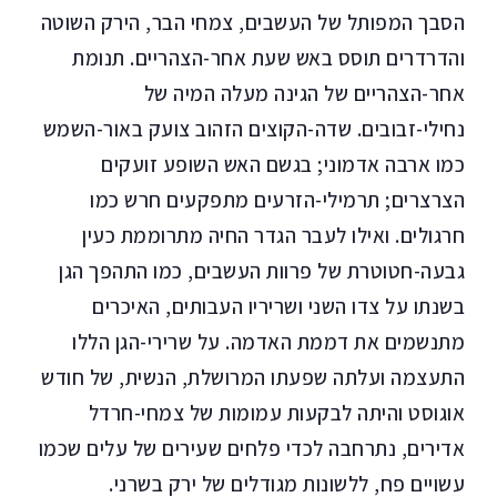
הסבך המפותל של העשבים, צמחי הבר, הירק השוטה
והדרדרים תוסס באש שעת אחר-הצהריים. תנומת
אחר-הצהריים של הגינה מעלה המיה של
נחילי-זבובים. שדה-הקוצים הזהוב צועק באור-השמש
כמו ארבה אדמוני; בגשם האש השופע זועקים
הצרצרים; תרמילי-הזרעים מתפקעים חרש כמו
חרגולים. ואילו לעבר הגדר החיה מתרוממת כעין
גבעה-חטוטרת של פרוות העשבים, כמו התהפך הגן
בשנתו על צדו השני ושריריו העבותים, האיכרים
מתנשמים את דממת האדמה. על שרירי-הגן הללו
התעצמה ועלתה שפעתו המרושלת, הנשית, של חודש
אוגוסט והיתה לבקעות עמומות של צמחי-חרדל
אדירים, נתרחבה לכדי פלחים שעירים של עלים שכמו
עשויים פח, ללשונות מגודלים של ירק בשרני.