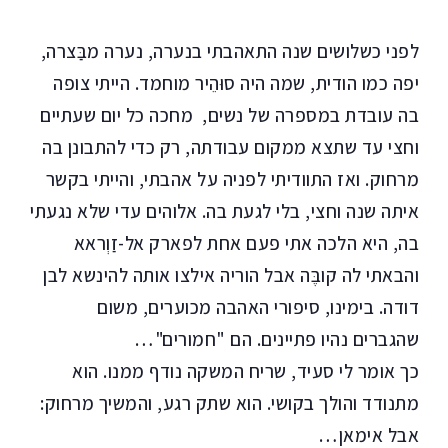
לפני כשלושים שנה התאהבתי בנערה, נערה מבַּצרה,
יפה כמו הודית, שמה היה סוּהֵיר מוחמד. הייתי צופה
בה עובדת במספרה של נשים, מחכה כל יום שעתיים
וחצי עד שתצא ממקום עבודתה, רק כדי להתבונן בה
מרחוק. ואז התוודיתי לפניה על אהבתי, והייתי בקשר
איתה שנה וחצי, בלי לגעת בה. אלוהים עדי שלא נגעתי
בה, היא הלכה אתי פעם אחת לפארק אל-זַוְראא
והבאתי לה קובֶּה אבל הוריה אילצו אותה להינשא לבן
דודה. בימינו, סיפורי האהבה מכוערים, משום
שהגברים נהיו פתיינים. הם "חמורים"…
כך אומר לי סעיד, שריח המשקה נודף ממנו. הוא
מתנודד והולך בקושי. הוא שתק רגע, והמשיך מרחוק:
אבל אימאן…