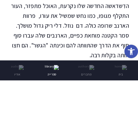
הדִשדאשה החדשה שלו נקרעת, האוכל מתפזר, העור
התקלף מגופו, כמו נחש שמשיל את עורו, פרוות
הארנב שרופה כולה. דם נוזל. דלי ריק גדול מושלך.
סמר הקטנה מוחאת כפיים, הארנבים שלה עברו סוף
סוף את הדרך שהתוותה להם וכינתה "הגשר". הם חצו
פתח סרגל נגישות
אותה בקלות רבה.
כתונתו של עות'מאן
בית
מחברים
ספרייה
אודיו
המעריצים נדחקים כדי לקפוץ פנימה לחידקל. שמועה
מתפשטת: יש מחבל בתוך הקהל המצטופף. בהלה
משתררת, ומודיעים על פרצות חדשות בתוך החידקל,
שמטביעות את הבקשות בכוח לפני שהן מגיעות אל
הדרך היעודה. בגדים צפים, החידקל לובש גלימות