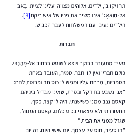
תחזיקו בי, ילדים. אלוהים מצווה ועלינו לציית. בַּאבּ
אל-חַוַאאֶג' אינו משיב את פניו של איש ריקם
[3]
.
הילדים נעים עם המשלחות לעבר הכביש.
חברוּת
סעיד מתעורר בבוקר ויוצא לשוטט ברחוב אל-מֻתַנַבּי.
כולם חבריו ואין לו חבר. סמיר, העובד באחת
הספריות, מרחם עליו ומגיש לו כוס תה ופרוסת לחם:
"אני נשבע בחידקל ובפרת, שאיני מבדיל ביניהם.
קאסם גנב ממני כשישנתי. היה לי קצת כסף.
התעוררתי ולא מצאתי בכיס כלום. קאסם המנוול,
שגזל ממני את הבית."
"הו סעיד, חוס על עצמך. יום שישי היום. זה יום