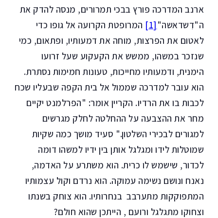
ארנב המדרכה פורץ בבכי תמרורים, מנסה להדק את
ה"דִשדאשה"
[1]
המרופטת הקרועה אל גופו כדי
לאטום את הפרצות, מוחה את דמעותיו, ופתאום, כמי
שנזכר במשהו, ממשש את הקעקוע שעל זרועו
הימנית, ודמעותיו מחייכות, טעונות חמימות נסתרת.
הוא עובר למדרכה שממול אל בית הקפה שבעליו שכח
לכבות בו את הרדיו. הקריין אומר: "הפרלמנט יקיים
מחר את ההצבעה על ההחלטה לחלק מגרשים
למגורים לבכירי השלטון." סעיד מושך כמה שקיות
שמוטלות לידו ומגלגל אותן בין ידיו למשהו דומה
לכדור, שישמש לו כרית. הוא משתרע על האדמה,
נאנח ונושם נשימה עמוקה. הוא נרדם וקול עצמותיו
המתפוקקות מתערבב בנחרותיו. הוא צוחק בשנתו
וצחוקו מתגלגל ורועם , הייתכן שהוא חולם?