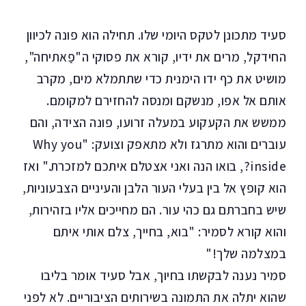
סעיד מתכונן לטקס היומי שלו. תחילה הוא פונה לכיוון
החידקל, מרים את ידיו, קורא את פסוקי ה"פַאתיחה",
מושיט את כף ידו הימנית כדי שתתמלא מים, מקרב
אותם אל אפו, מנשקם ומנסה להחזירם למקומם.
ממשש את הקעקוע במעלה זרועו, פונה הצידה, והם
עוברים והוא מתרגז ולא מתאפק וצועק: "Why you
inside?, בואו הנה ואני אצטלם איתכם למזכרת." ואז
הוא קופץ אל בין בעלי העור הלבן והעיניים הצבעוניות,
שיש בחברתם גם כהי עור. הם מחייכים אליו בזהירות,
והוא קורא לסמיר: "בוא, בחייך, צלם אותי איתם
במצלמה שלך!"
סמיר נענה לבקשתו בחיוך, אבל סעיד אומר בליבו
שהוא יתלה את התמונה בשירותים הציבוריים. לא לפני