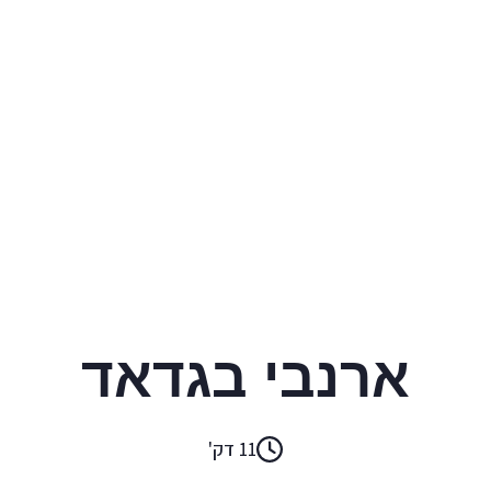
רע'ד אלסוהיל
ארנבי בגדאד
11 דק'