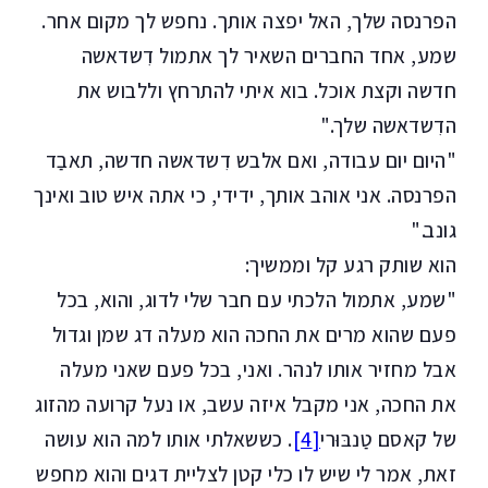
הפרנסה שלך, האל יפצה אותך. נחפש לך מקום אחר.
שמע, אחד החברים השאיר לך אתמול דִשדאשה
חדשה וקצת אוכל. בוא איתי להתרחץ וללבוש את
הדִשדאשה שלך."
"היום יום עבודה, ואם אלבש דִשדאשה חדשה, תאבַד
הפרנסה. אני אוהב אותך, ידידי, כי אתה איש טוב ואינך
גונב."
הוא שותק רגע קל וממשיך:
"שמע, אתמול הלכתי עם חבר שלי לדוג, והוא, בכל
פעם שהוא מרים את החכה הוא מעלה דג שמן וגדול
אבל מחזיר אותו לנהר. ואני, בכל פעם שאני מעלה
את החכה, אני מקבל איזה עשב, או נעל קרועה מהזוג
של קאסם טַנבּוּרי
[4]
. כששאלתי אותו למה הוא עושה
זאת, אמר לי שיש לו כלי קטן לצליית דגים והוא מחפש