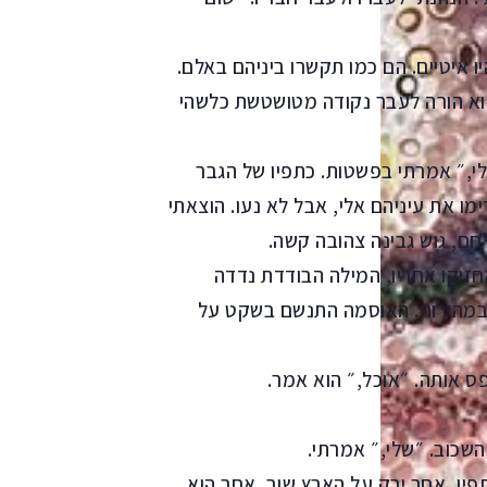
ו איטיים. הם כמו תקשרו ביניהם באלם.
א הורה לעבר נקודה מטושטשת כלשהי
לי,״ אמרתי בפשטות. כתפיו של הגבר
ו את עיניהם אלי, אבל לא נעו. הוצאתי
חם, גוש גבינה צהובה קשה.
חזיקו אחריו, המילה הבודדת נדדה
במהירות. האוסמה התנשם בשקט על
ס אותה. ״אוכל,״ הוא אמר.
השכוב. ״שלי,״ אמרתי.
פיו, אחר ירק על הארץ שוב. אחר הוא