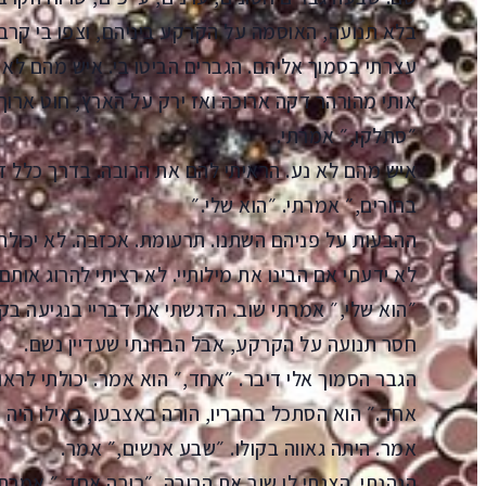
בלא תנועה, האוסמה על הקרקע ביניהם, וצפו בי קרב 
עצרתי בסמוך אליהם. הגברים הביטו בי. איש מהם לא 
אותי מהורהר דקה ארוכה ואז ירק על הארץ, חוט ארוך
״סתלקו,״ אמרתי.
איש מהם לא נע. הראיתי להם את הרובה. בדרך כלל ז
בחורים,״ אמרתי. ״הוא שלי.״
ההבעות על פניהם השתנו. תרעומת. אכזבה. לא יכולתי 
לא ידעתי אם הבינו את מילותיי. לא רציתי להרוג אותם.
״הוא שלי,״ אמרתי שוב. הדגשתי את דבריי בנגיעה בק
חסר תנועה על הקרקע, אבל הבחנתי שעדיין נשם.
הגבר הסמוך אלי דיבר. ״אחד,״ הוא אמר. יכולתי לר
אחד.״ הוא הסתכל בחבריו, הורה באצבעו, כאילו היה 
אמר. היתה גאווה בקולו. ״שבע אנשים,״ אמר.
הנהנתי. הצגתי לו שוב את הרובה. ״רובה אחד,״ אמרתי