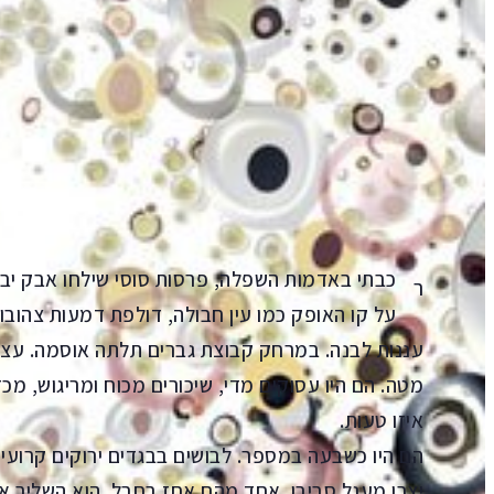
הקדמה
Aa
קראו ב:
עברית
SH
תורגם על ידי: שמעון אדף
כבתי באדמות השפלה, פרסות סוסי שילחו אבק יב
ר
על קו האופק כמו עין חבולה, דולפת דמעות צהובות
עננות לבנה. במרחק קבוצת גברים תלתה אוסמה. עצר
מטה. הם היו עסוקים מדי, שיכורים מכוח ומריגוש, מכדי
איזו טעות.
הם היו כשבעה במספר. לבושים בבגדים ירוקים קרועים
יצרו מעגל סביבו. אחד מהם אחז בחבל. הוא השליך 