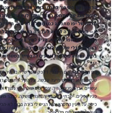
הראשון של הסיפור כתבתי ביפו, אבל עכשיו אני בד
שיפול הגג של המחסן בחצר עומד לו שועל, מתבונן.
מרפה של יפו מתפוגג כמו מעולם לא היה. הייתי 
א— היתה אמורה לנסוע לעבודה באותו יום, אבל ש
חברי ש—, סופר גם הוא, הגיע לעיר באותו היום, 
באוויר, מבלי שתינתן לנוסעים סיבה. כשנחתו אמ
בחוץ, ושהוא ממליץ לנוסעים להצטייד במטריות.
***
הם היו שלושה והם חיכו לי. דלפק העץ של הבר היה ארו
שנשפכה ועשן עבש וזיעה עבשה. על הקיר התנוסס דגל 
עשויים אבן והפנים קריר. עמד שם שולחן עץ נמוך, אבל
פניו אפלים. ישבתי על הבר והזמנתי משקה. הגבר מעב
כיסה על העין החסרה. הוא הגיש לי בירה בכוס לא-הכי
נעלם אל הצללים בלי אומר.