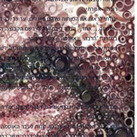
רובה,״ אמרתי.
יכולתי לראות את המוחות שלהם פועלים, עד כדי כך הי
״אוסמה… אחד,״ הגבר דיבר לבסוף בשם הקבוצה. הו
במזרח. ״הרבה… אוסמה,״ אמר בתקווה.
משכתי בכתפיי. שילמו לי רק בשביל האוסמה הזה. ״ש
נשמטו. ״הנה,״ אמרתי. פתחתי את תיק האוכף. הם הרימ
חבילה. פתחתי אותה אט אט, הראיתי להם. חצי כיכר ל
״אוכל,״ אמר הגבר הקרוב ביותר אלי. האחרים החרו ה
ביניהם מאחד לשני במעגל. ״אוכל…״ השמש שקעה 
הארץ.
סגרתי את החבילה וזרקתי אליהם. הגבר הקרוב אלי תפ
״לכו,״ אמרתי.
הוא הנהן. הנהנתי גם. ראשי נטה קלות לעבר האוסמה 
״שלך,״ אמר הגבר הקרוב אלי. חיכיתי. הגבר משך בכת