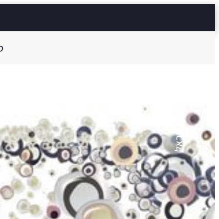
ס
לביא תדהר
האוסמה האחרון
ישראל
27 דק'