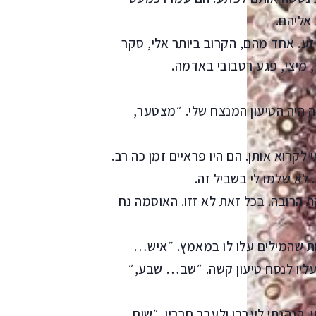
אליהם.
זע. אחד מהם, הקרוב ביותר אלי, סקר
, מיצי, פגע רטבובי באדמה.
ה היה הטיעון המנצח שלי. ״מצטער,
לקרוא אותן. הם היו פראיים זמן כה רב.
 לא שלמו לי בשביל זה.
ת הרובה. בכל זאת לא זזו. האוסמה נח
אות שהמילים עלו לו במאמץ. ״איש…
עליו לנסח טיעון קשה. ״שב… שבע,״
. הנהנתי לעברו ולעבר חבריו. ״שום