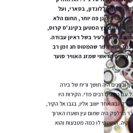
ירה מחוץ ללונדון, בסארי, ועל
 האוויר צונן פה יותר, החום הלא
כאן כשהתפוצץ המטען בקינג'ס קרוס,
התה מחוץ לעיר בשל ראיון עבודה.
לכנס. הוא אמר שהמטוס חג זמן רב
ר הטייס הראשי שמזג האוויר סוער
ך ובפנים היה חושך וריח של בירה
עם כוכבים רבים מדי. הקירות היו
 רק גבר אחד ישוב אליו, בגבו אל הקיר,
ר הדלפק היה שתום עין ושערו הארוך
-נקיה. הושטתי לו כמה מטבעות והוא