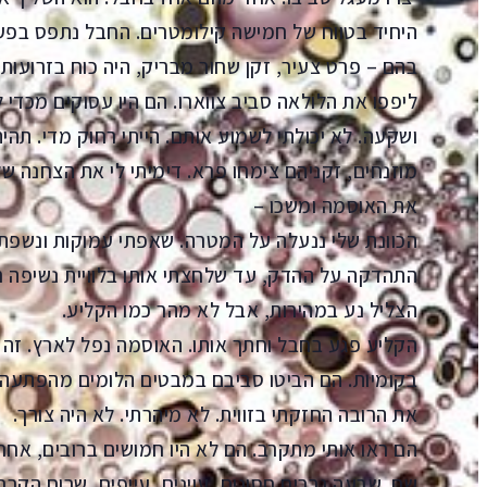
היחיד בטווח של חמישה קילומטרים. החבל נתפס בפע
בהם – פרט צעיר, זקן שחור מבריק, היה כוח בזרועות ה
ליפפו את הלולאה סביב צווארו. הם היו עסוקים מכד
ושקעה. לא יכולתי לשמוע אותם. הייתי רחוק מדי. תהיתי
מוזנחים, זקניהם צימחו פרא. דימיתי לי את הצחנה של
את האוסמה ומשכו –
הכוונת שלי ננעלה על המטרה. שאפתי עמוקות ונשפתי
התהדקה על ההדק, עד שלחצתי אותו בלוויית נשיפה רכה
הצליל נע במהירות, אבל לא מהר כמו הקליע.
הקליע פגע בחבל וחתך אותו. האוסמה נפל לארץ. זה הי
בקומיות. הם הביטו סביבם במבטים הלומים מהפתעה.
את הרובה החזקתי בזווית. לא מיהרתי. לא היה צורך.
הם ראו אותי מתקרב. הם לא היו חמושים ברובים, אח
שם. שבעה גברים חסונים, עוינים, עייפים, שרוח הק