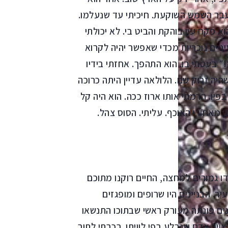
לעבר השמש השוקעת. חיכיתי עד שנעלמו.
וא פקח עין בוהקת והביט בי. לא יכולתי
יניים נוכריות מכדי שאפשר יהיה לקרוא
״ בעטתי בו. הוא התהפך. אחזתי בידיו
היה זרוק שם. הלולאה עדיין היתה כרוכה
בפיו. הרמתי אותו ארוז ככה. הוא היה קל
, מאחורי האוכף. עליתי. הסוס צהל.
דו גמורים למחצה, החיים רוקנו מתוכם
. הבניינים היו שרופים ומופגזים
ים פונתה מעורק ראשי שבתוכו התנשאו
ויר אדם שנבלע בפי לוויתן. רכבתי לתוך