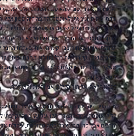
ואנשיו התפזרו, נסוגו מהאוסמה השכוב, הלכו לאט, 
ירדתי מסוסי וניגשתי לאוסמה. הרובה היה מכוון אליו. ה
לשער מה היה בעיניו. שנאה או שעשוע או הסתייגות. ע
אותן. ״תתהפך על הבטן,״ אמרתי. הוא לא זז. ״קדימה!
ופיתלתי אותן מאחורי גבו וקשרתי אותן בעזרת החבל ש
סביב צווארו. קשרתי את רגליו זו לזו. תחבתי פיסת בד 
משקל, הם כולם היו קלים כל כך. הנחתי אותו על הסוס
ליטפתי אותו.
רכבנו הלאה, אל תוך הלילה, אני והסוס והאוסמה.
#
שם העיר היה נינווה. זו לא היתה ממש עיר. הבתים עמ
כליל. אוסמה אחד התנודד תלוי על עץ כשהתקרבתי לעיר
וחרבים אבל פה ושם ניכרה בניה מחודשת, פסולת אבנ
בתי עץ מעל בטון מבוקע. היה שם פונדק ושלט שעליו צ