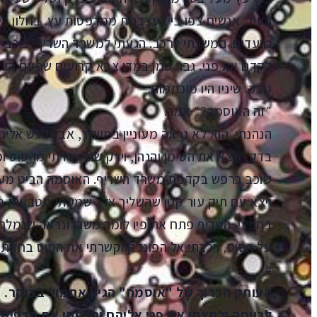
העיר. אנשים צפו בי בעצבנות ממרפסות עץ. בחלון בית 
נרעדים. המשכתי לרכב. הגעתי למשרד השריף. כוכב יח
לקדם את פני. גבר שמן במדי צבא קרועים שפעם היו נ
טבק. שיניו היו מוכתמות.
״זה האוסמה?״ אמר.
הנהנתי. הוא לא נראה מעוניין במיוחד, אבל ניגש אלי
בדק, מצא את הסימן והנהן, וירק שוב. ירדתי מהסוס 
שוכב ברפש בקדמת משרד השריף. האוסמה הביט מעלה
ויצא עם תיק עור קטן שהשליך אלי. שמעתי מטבעות מ
בחפצי. השריף פתח את פיו לומר משהו ונראה שנמלך ב
על הסוס, רכבתי אל הפונדק וקשרתי את הסוס בחזיתו.
#
העותק הכרוך של "אוסמה" הגיע אתמול בבוקר. ה
לרווחה ולחצתי את פני אליהם והרחתי את הדפים. 