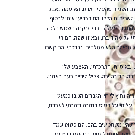
ם השנייה שהשליך אותו. האוסמה נאבק
שריריות הללו. הם הכריעו אותו לבסוף.
י להתבונן מעלה, ובכל מקרה השמש הלכה
 על מה דיברו, ובאיזו שפה. הם היו
 גופיהם הלא מגולחים. נדרכתי. הם קשרו
 באיטיות, התרכזתי, האצבע שלי
. הרובה ירה. צליל הירייה רעם באוזני.
ה נחוץ לי חי. הגברים הגיבו כמעט
 עליתי על הסוס בחזרה ודהרתי לעברם,
רת היו משתמשים בהם. הם פשוט עמדו
רב נטשה אותם לפתע. הם עמדו כמעט