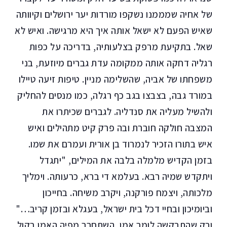
של אחיה שמממנו נשקפו מורדות יער ירושלים וקיוותה
שאיש הפעם לא ישאל אותה איך היא מרגישה. ואיש לא
שאל. בתקיעת מרפק בצלעותיה, בדריכה על כפות
רגליה דחקה אותה ממקומה עדת גברים מיוזעת, בני
משפחתו של אביה, שהשלימה מניין. טיפות זיעה טיילו
במורד גבה, בצבצו בגב כף רגלה, כמו מנסים להחליק
ולהשיל מעליה את סנדליה. לגברים שכיתרו את
המצבה חולקה חוברת ובה פרק קיט מתהילים ואיש
איש בתורו הזכיר לנמרוד בן אורית ועמרם את שמו.
בזמן הקדיש מלמלה בלבה את המילים, "יתגדל
ויתקדש שמיה רבא. בעלמא די ברא, כרעותה. וימליך
מלכותה, ויצמח פורקנה, ויקרב משיחה. בחייכון
וביומיכון ובחיי דכל בית ישראל, בעגלא ובזמן קריב…"
ורק שהתבקשה לומר אמן, השתחרר מפיה האמן בקול