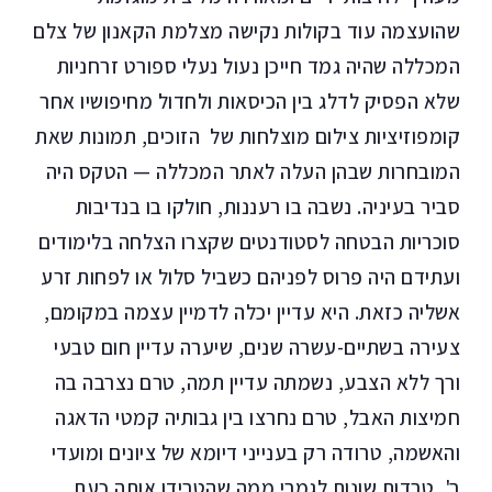
שהועצמה עוד בקולות נקישה מצלמת הקאנון של צלם
המכללה שהיה גמד חייכן נעול נעלי ספורט זרחניות
שלא הפסיק לדלג בין הכיסאות ולחדול מחיפושיו אחר
קומפוזיציות צילום מוצלחות של הזוכים, תמונות שאת
המובחרות שבהן העלה לאתר המכללה — הטקס היה
סביר בעיניה. נשבה בו רעננות, חולקו בו בנדיבות
סוכריות הבטחה לסטודנטים שקצרו הצלחה בלימודים
ועתידם היה פרוס לפניהם כשביל סלול או לפחות זרע
אשליה כזאת. היא עדיין יכלה לדמיין עצמה במקומם,
צעירה בשתיים-עשרה שנים, שיערה עדיין חום טבעי
ורך ללא הצבע, נשמתה עדיין תמה, טרם נצרבה בה
חמיצות האבל, טרם נחרצו בין גבותיה קמטי הדאגה
והאשמה, טרודה רק בענייני דיומא של ציונים ומועדי
ב', טרדות שונות לגמרי ממה שהטרידו אותה כעת,