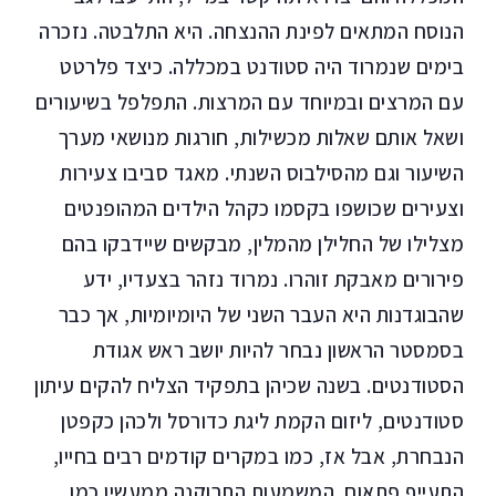
הנוסח המתאים לפינת ההנצחה. היא התלבטה. נזכרה
בימים שנמרוד היה סטודנט במכללה. כיצד פלרטט
עם המרצים ובמיוחד עם המרצות. התפלפל בשיעורים
ושאל אותם שאלות מכשילות, חורגות מנושאי מערך
השיעור וגם מהסילבוס השנתי. מאגד סביבו צעירות
וצעירים שכושפו בקסמו כקהל הילדים המהופנטים
מצלילו של החלילן מהמלין, מבקשים שיידבקו בהם
פירורים מאבקת זוהרו. נמרוד נזהר בצעדיו, ידע
שהבוגדנות היא העבר השני של היומיומיות, אך כבר
בסמסטר הראשון נבחר להיות יושב ראש אגודת
הסטודנטים. בשנה שכיהן בתפקיד הצליח להקים עיתון
סטודנטים, ליזום הקמת ליגת כדורסל ולכהן כקפטן
הנבחרת, אבל אז, כמו במקרים קודמים רבים בחייו,
התעייף פתאום. המשמעות התרוקנה ממעשיו כמו