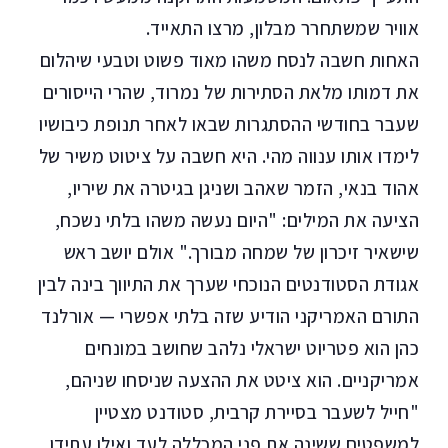
אוויר שמשתחרר מבלון, מרצו התאייד.
האחות חשבה לנסח משהו מאוד פשוט וטבעי שיהלום
את דמותו מלאת הסתירות של נמרוד, שהרי הייסורים
שעבר בחודשי ההסתגרות שבאו לאחר תנופת כיבושיו
לימדו אותו ענווה מהי. היא חשבה על ציטוט משיר של
אהוד בנאי, הזמר שאהב ושניגן בגיטרה את שיריו,
הציעה את המילים: "היום נעשה משהו בלתי נשכח,
שישאיר זיכרון של שמחה מבורך." אולם יושב ראש
אגודת הסטודנטים הנוכחי שערך את התיווך בינה לבין
התורם האמריקני הודיע שזה בלתי אפשרי — אורלנד
כהן הוא פטריוט ישראלי נלהב שחושב במונחים
אמריקניים. הוא ציטט את ההצעה שניסחו שניהם,
"חייל לשעבר בסיירת קרבית, סטודנט מצטיין
למשפטים ששינה את פני המכללה לעד ואילו עתידו