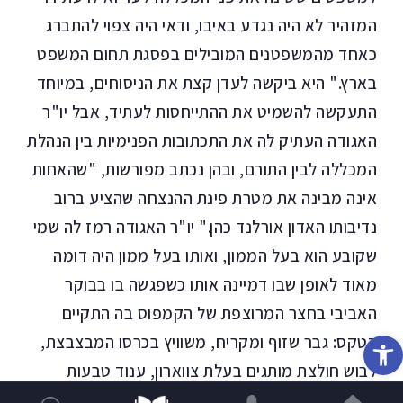
המזהיר לא היה נגדע באיבו, ודאי היה צפוי להתברג
כאחד מהמשפטנים המובילים בפסגת תחום המשפט
בארץ." היא ביקשה לעדן קצת את הניסוחים, במיוחד
התעקשה להשמיט את ההתייחסות לעתיד, אבל יו"ר
האגודה העתיק לה את התכתובות הפנימיות בין הנהלת
המכללה לבין התורם, ובהן נכתב מפורשות, "שהאחות
אינה מבינה את מטרת פינת ההנצחה שהציע ברוב
נדיבותו האדון אורלנד כהן." יו"ר האגודה רמז לה שמי
שקובע הוא בעל הממון, ואותו בעל ממון היה דומה
מאוד לאופן שבו דמיינה אותו כשפגשה בו בבוקר
האביבי בחצר המרוצפת של הקמפוס בה התקיים
פתח סרגל נגישות
הטקס: גבר שזוף ומקריח, משוויץ בכרסו המבצבצת,
לבוש חולצת מותגים בעלת צווארון, ענוד טבעות
ושרשרת זהב על צווארו. הוא לחץ בהתרגשות את