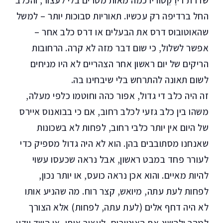
שדרת דירֶקְטוֹריוֹ כמה מאות מטרים בלי לעצור, והכלב
החל ברדיפה רק עכשיו. תאוריות סבוכות יותר – למשל
שהאוטובוס דרס את הבעלים או דרס כלב אחר –
אפשר לשלול, כי שום דבר מזה לא קרה. הרחובות
הריקים של יום ראשון אחר הצהריים לא היו מניחים
לשום תאונה להתרחש בלי שיבחינו בה.
זה היה כלב די גדול, אפור כהה וחוטמו כלפי מעלה,
משהו בין כלב גזעי לכלב רחוב, אם כי בבואנוס איירס
של היום אין יותר כלבי רחוב, לפחות לא בשכונות
שאנחנו מסתובבים בהן. הוא לא היה גדול מספיק כדי
לעורר פחד במבט ראשון, אבל נראה שכעסו עשוי
להיות מאיים. והוא אכן נראה כועס, או יותר נכון,
לפחות לעת עתה, מיואש, קצר רוח. מה שהניע אותו
לא היה דחף אלים (לעת עתה, לפחות) אלא הצורך