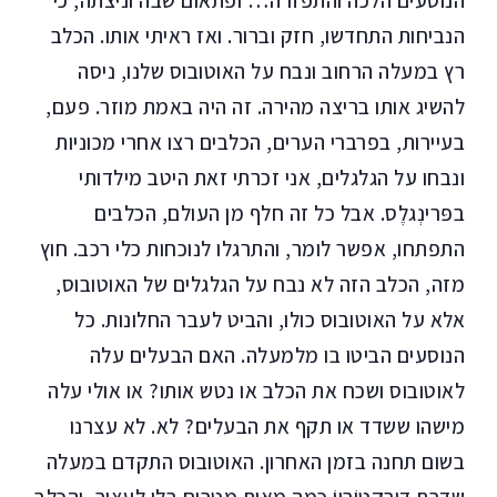
הנוסעים הלכה והתפזרה… ופתאום שבה וניצתה, כי
הנביחות התחדשו, חזק וברור. ואז ראיתי אותו. הכלב
רץ במעלה הרחוב ונבח על האוטובוס שלנו, ניסה
להשיג אותו בריצה מהירה. זה היה באמת מוזר. פעם,
בעיירות, בפרברי הערים, הכלבים רצו אחרי מכוניות
ונבחו על הגלגלים, אני זכרתי זאת היטב מילדותי
בפּרינְגלֶס. אבל כל זה חלף מן העולם, הכלבים
התפתחו, אפשר לומר, והתרגלו לנוכחות כלי רכב. חוץ
מזה, הכלב הזה לא נבח על הגלגלים של האוטובוס,
אלא על האוטובוס כולו, והביט לעבר החלונות. כל
הנוסעים הביטו בו מלמעלה. האם הבעלים עלה
לאוטובוס ושכח את הכלב או נטש אותו? או אולי עלה
מישהו ששדד או תקף את הבעלים? לא. לא עצרנו
בשום תחנה בזמן האחרון. האוטובוס התקדם במעלה