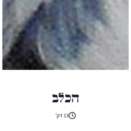
ססר איירה
הכלב
13 דק'