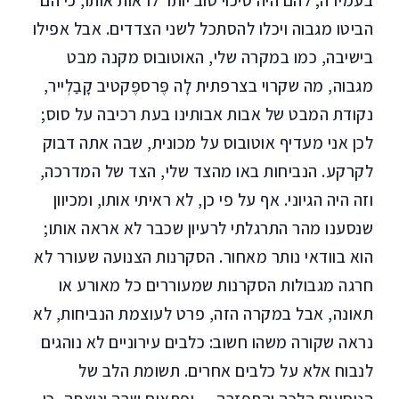
בעמידה; להם היה סיכוי טוב יותר לראות אותו, כי הם
הביטו מגבוה ויכלו להסתכל לשני הצדדים. אבל אפילו
בישיבה, כמו במקרה שלי, האוטובוס מקנה מבט
מגבוה, מה שקרוי בצרפתית לָה פֶּרספֶּקטיב קָבַלְייר
,
נקודת המבט של אבות אבותינו בעת רכיבה על סוס;
לכן אני מעדיף אוטובוס על מכונית, שבה אתה דבוק
לקרקע. הנביחות באו מהצד שלי, הצד של המדרכה,
וזה היה הגיוני. אף על פי כן, לא ראיתי אותו, ומכיוון
שנסענו מהר התרגלתי לרעיון שכבר לא אראה אותו;
הוא בוודאי נותר מאחור. הסקרנות הצנועה שעורר לא
חרגה מגבולות הסקרנות שמעוררים כל מאורע או
תאונה, אבל במקרה הזה, פרט לעוצמת הנביחות, לא
נראה שקורה משהו חשוב: כלבים עירוניים לא נוהגים
לנבוח אלא על כלבים אחרים. תשומת הלב של