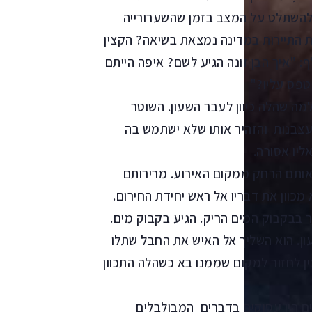
 להשתלט על המצב בזמן שהשערורייה
ת התיירות במדינה נמצאת בשיאה? הקצין
 "איך הבן זונה הגיע לשם? איפה הייתם
טפס עליו?"
מה שהלה כיוון לעבר השעון. השוטר
צבנות והזהיר אותו שלא ישתמש בה
ליו אסורה.
אותם הרחק ממקום האירוע. מרירותם
כוון את דבריו אל ראש יחידת החירום.
ר בבקבוק המים הריק. הגיע בקבוק מים.
ן. הוא השליך אל האיש את החבל שתלו
ן לחזור למקום שממנו בא כשהלה התכוון
ים היו עסוקים בדברים המבולבלים