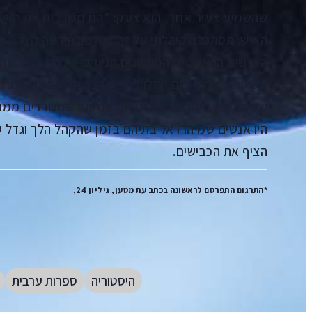
שהשמיע צעיר אחד, הוא צעק: "הם משדרים את האירוע
האיש. תסתכלו, קיבלתי על זה בטלפון הודעה קצרה 
האנשים הוציאו את הטלפונים הניידים שלהם. ההודעה
השוטרים גברה והם החלו לחפש דבר מה כמשוגעים. הג
שממול ובבניינים הסמוכים את המקום שמשדרים ממנ
היו אנשים שמיהרו אל בתיהם בזמן שהקהל הלך וגדל ע
הציף את הכבישים.
*התרגום התפרסם לראשונה בכתב עת מטען, גיליון 24,
היסטוריה
ספרות ערבית