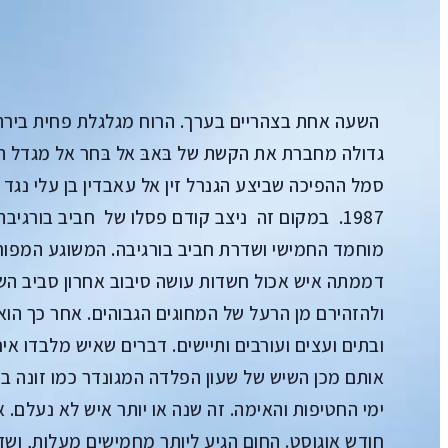
תורגם על ידי: רים ע'נאיים
השעה אחת בצהריים בערך. הרוח מגלגלת פחית בירה
1987. במקום זה ניצב קודם פסלו של חביב בורגי
מוחמד החמישי ושדרת חביב בורגיבה. המשוגע המפור
דממתה איש אכול חשדות עושה סיבוב אחרון סביב השע
ולהזהירם מן הרעל של המחוגים הגבוהים. אחר כך הוא 
ובתים ועצים ועורבים ותיישים. דברים שאיש מלבדו אינ
אותם מכן השיש של שעון הפלדה המגונדר כמו זונה ב
ימי החטיפות והאימה. זה שנה או יותר איש לא נעלם.
חודש אוגוסט. החום הגיע ליותר מחמישים מעלות, ושד 