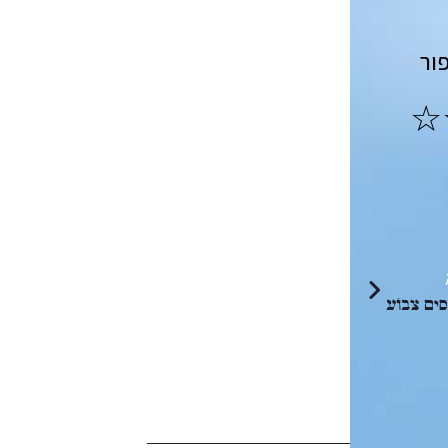
ור
ם צבוֹע