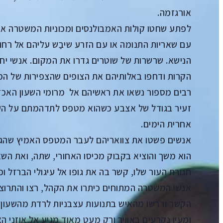
אורגזמה.
לפתע שחטו קולות האמבולנסים ומכוניות המשטרה את מ
עם שאריות התנומה או עם הזרע שיבַש עליהם אל רחוב
הנישא. שרשרות של שוטרים גדרו את המקום. אנשי יח
הקרות ודחפו באלותיהם את הצופים שהצפירות של המכ
רבים מספור נשאו את ראשיהם אל מרומי השעון האכזרי
זעיר בגודל של אצבע כשהוא מטפס לתדהמתם על השע
אחרית הימים.
אנשים פשטו את צוואריהם לעבר המטפס האמיץ שהגיע
הוא משך והוציא בקבוק מכיסו האחורי, שתה, ואת הש
חגורת העור שלו, קשר בה את גופו אל עיגולי הברזל 
אנשי המשטרה המתוחים כיתרו את הקהל, רצו והתרוצ
הקשר ודרשו מהאיש בתנועות עצבניות לרדת מהשעון 
ומעיו נקרעים באוויר ורק מעט מאוד מגיע אל אוזני הא