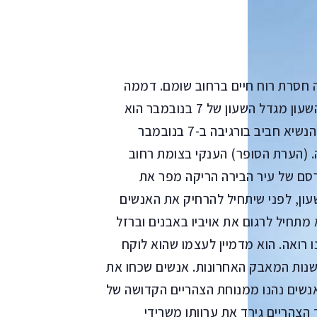
 חסרת רוח חיים ברחוב שומם. דממה
גדולה מחברת את הקשת של בּאבּ אל בּחר אל מגדל השעון מגדל השעון של 7 בנובמבר הוא
סמל ההפיכה שביצע הגנרל זין אל עאבדין בן עלי נגד הנשיא חביב בורגיבה ב-7 בנובמבר
בה. (הערת הסופר) הענקי בצומת רחוב
סם של עיר הבירה הריקה מפר את
ון, לפני שיתחיל להרחיק את האנשים
מתחיל לרגום את אויביו באבנים וברזל
ו רואה. הוא מדמיין לעצמו שהוא לוקח
שנות המאבק האחרונות. אנשים שכחו את
 אנשים נהנו ממנוחת הצהריים הקדושה של
הצהריים גירד את ערוותו משרידי