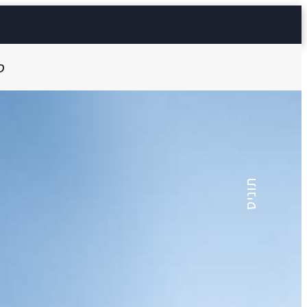
ס
כמאל ריאחי
המרד – פרק מתוך 
תוניס
5 דק'
Aa
קראו ב:
עברית
NGLISH