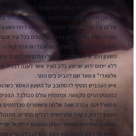
שהרים רגל קדמית אחת בפניהם של המביטים השמיימה.
של אִבְּן ח'לדוּן שאת פסלו נטעו מולו כמו סיוט, לפי
של הרוכב נעקר הפסל ממקומו ובמקומו צמח השעון הע
מהרה הוא הביא לעולם צאצאים קטנים בכל עיר וכפר,
השעון הוחלף באחר, שוויצרי או אנגלי או אמריקאי – ה
השעון החדש ובסיס הברונזה שלו המקושט בסגנון ערבי
ללא ייחוס ידוע שניטע בלב העיר אשר לעגה לבניה. אי
אלוואדי" ונשאר שם להביט בים המר.
איש העכביש הוסיף להסתובב על השעון האסור כשהוא 
כמטפס הרים מקצועי. ומתחתיו עולם מבולבל. הצפיפ
ממשרדיהם. עברה שעה שלמה והשוטרים מכרסמים את 
השעון לרדת. בקהל מתרחשים דברים מוזרים. מתנהלת 
וחטיפת מחרוזות מצווארי נשים והושטת ידיים אל שדיים
טיפוס אל ראש השעון הוא פשע גדול ועבירה שלא תסו