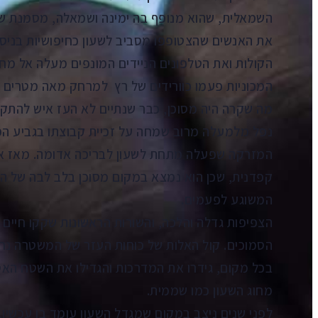
השמאלית, שהוא מנופף בה ימינה ושמאלה, מסמנת ש
את האנשים שהצטופפו מסביב לשעון כחיפושיות בניסי
הקולות ואת הטלפונים הניידים המונפים מעלה אל מחוג
המכוניות פעמו כוורידים של רץ למרחק מאה מטרים בק
מה שקרה היה מסוכן, כבר שנתיים לא העז איש להתק
נפל מלמעלה מרוב שמחה על זכיית קבוצתו בגביע המדי
המזרקה שפעלה מתחת לשעון לבריכה אדומה. מאז אות
קפדנית, שכן הוא נמצא במקום מסוכן בלב לבה של הב
המשוגע לפעמים.
הצפיפות גדלה והלכה, והשורות הראשונות שקקו חיים מ
הסמוכים. קול האלות של כוחות העזר של המשטרה נ
בכל מקום, גידרו את המדרכות והגדילו את השטח האסו
מחוג השעון כמו שממית.
לפני שנים ניצב במקום שמגדל השעון עומד בו עכשיו, 