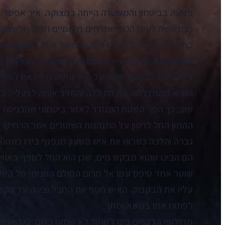
פגיעה בביטחון והמשטרה הייתה במצוקה. איך אפשר
מתרחשת לעיני הכול: אזרחים מקומיים וזרים, וכשעונ
כמעט טורף שוטר מובס כשהוא שואל אותו בפעם האלף:
בהמות שכמותכם? איך נתתם לו להתקרב לשעון וגם ל
בצד השני הסתער שוטר על תייר ותלש מידיו את המצל
הוציא מהמצלמה את הסוללה והחזיר אותה לבעליה בע
שוב. כך הפך השטח המגודר לאזור ביטחוני שהכניסה א
ההמון החל לרטון על התנהגות השוטרים אשר הרחיקו 
גברה והלכה כשראו את איש השעון מנפנף בידו כשהוא מ
הם הבינו שהוא מבקש מים, שכן הוא החל לנופף באווי
שוטר אחד טיפס עמו אל מרום הסולם הפנימי של השעו
עליו את הבקבוק. האיש חטף את החבל וציווה על הקצי
לפתוח אתו במשא ומתן.
מחילופי הדברים בינו לשוטר לא שמעו כלום. כי האנש