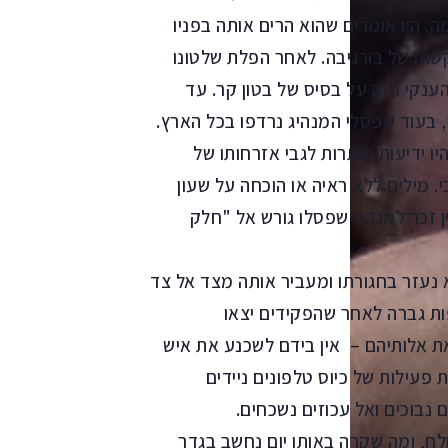
 היו אומרים שהוא הרים אותה בפניו
 בקשתו של בורגיבה. לאחר הפלת שלטונו
נקי הזה על בסיס של בטון קר. עד
 בעוד שפסלי המנהיג נרדפו בכל הארץ.
יו ידיעות סותרות לגבי אזרחותו של
. מילים ללא ראיה או הוכחה על שעון
ן זכר למנהיג שפסלו גורש אל "חלק
נעזר בחגורתו ומעביר אותה מצד אל צד
ות גברה לאחר שהפקידים יצאו
אלותיהם – אין בידם לשכנע את איש
פעילות של כיוס טלפונים ניידים
 נבוכים ואל עכוזים נשכחים.
לח, ומה שקרה באותו יום נחשב בגדר