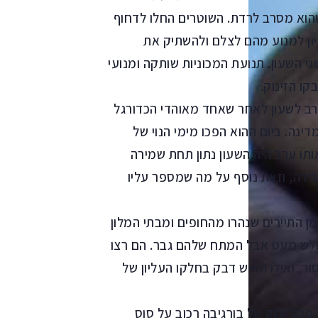
הוא מסרב לרדת. השוטרים החלו לדחוף
ון למנוע מהם לצלם ולהשתיק את
י השעון. תנועת המכוניות שותקה ומנועי
ו הזינוק.
רב לשעון לאחר שאחד מאוהדי הכדורגל
נה. ביום ההוא הפכו מימי הנוי של
ו ערב היה השעון נתון תחת שמירה
ירה, וזאת נוסף על מה שמספר עליו
ן התיירים שנהרו מהחופים ומבתי המלון
חלש מעט אבל המתח שלהם גבר. הם רצו
ר, ואילו האיש דבק בחלקו העליון של
פסל ירוק של בורגיבה רכוב על סוס