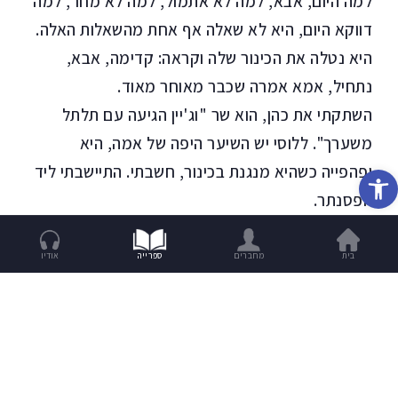
למה היום, אבא, למה לא אתמול, למה לא מחר, למה
דווקא היום, היא לא שאלה אף אחת מהשאלות האלה.
היא נטלה את הכינור שלה וקראה: קדימה, אבא,
נתחיל, אמא אמרה שכבר מאוחר מאוד.
השתקתי את כהן, הוא שר "וג'יין הגיעה עם תלתל
משערך". ללוסי יש השיער היפה של אמה, היא
יפהפייה כשהיא מנגנת בכינור, חשבתי. התיישבתי ליד
פתח סרגל נגישות
הפסנתר.
שרה שלשלה את ראשה מבעד לדלת ברגע ששמעה
אותנו מנגנים.
בית
מחברים
ספרייה
אודיו
אנחנו שלושת הדיאֵזים האלה אחרי המפתח, חשבתי.
אנחנו בְּלָה, שלושתנו מרחפים כמו עורבים על
החמְשה, כל אחד בשורה משלו, בלי לחצות אותה, בלי
לגעת זה בזה. ניסיתי להתחמק מהמבט של שרה.