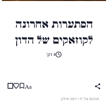
מתיאס אנאר
הסתערות אחרונה
לקוזאקים של הדון
4 דק'
קראו ב:
עברית
ENGLISH
(original)
FRENCH
Aa
תורגם על ידי: רמה אילון