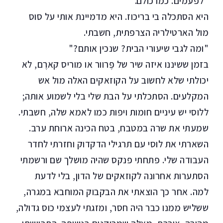
"לפעמים. כמו כולם."
היא הסתכלה בי בריכוז. היא מדמיינת אותי על סוס
מול הארטילריה הצרפתית, חשבתי.
"ומה לגבי שיעורי הבית? שנכין אותם?"
בזמן ששיננו איזה שיר של פֶּרוור או מוריס קארֶם, לא
יכולתי שלא לחשוב על הקוזאקים האלה מול אש
המקלעים. הסתכלתי על הבת שלי בלי לשמוע אותה;
ללוסי יש עיניים חומות ויפות כמו לאמא שלה, חשבתי.
שמעתי את שרה במטבח, בטח הכינה ארוחת ערב.
השארתי את לוסי עם תרגילי הדקדוק וחזרתי לחדר
העבודה שלי. פתחתי פנקס שהיה מושלך שם ורשמתי
הסתערות אחרונה לקוזאקים של הדון
, בלי לדעת
למה. אחר כך הוצאתי את הבקבוק המוחבא במגרה,
ששליש ממנו כבר היה חסר, ומזגתי לעצמי כוס גדולה,