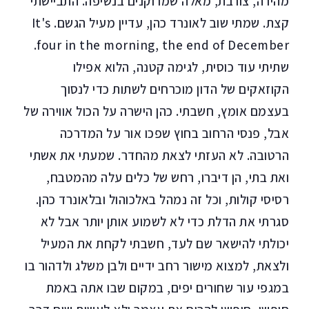
מהירה, צורבת, מאלה שמרוקנים בנשיפה. התביישתי
קצת. שמתי שוב לאונרד כהן, עדיין מעיל הגשם.
It's
.
four in the morning, the end of December
שתיתי עוד כוסית, לגימה קטנה, הלוא אפילו
הקוזאקים של הדון מוכרחים לשתות כדי לנסוך
בעצמם אומץ, חשבתי. כהן הישרה על הכול אווירה של
אבל, פנסי הרחוב בחוץ שפכו אור על המדרכה
הרטובה. לא העזתי לצאת מהחדר. שמעתי את אשתי
ואת בתי, הן דיברו, רחש של כלים עלה מהמטבח,
רסיסי קולות, וכל זה נמהל באלכוהול ובלאונרד כהן.
סגרתי את הדלת כדי לא לשמוע אותן יותר אבל לא
יכולתי להישאר שם לעד, חשבתי לקחת את המעיל
ולצאת, למצוא מישור רחב ידיים ולבן משלג ולדהור בו
במגפי עור שחורים יפים, במקום שבו אתה באמת