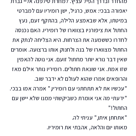
מהחדר ובדרך הפיל עציץ. למחרת טילפנה אליי גברת
יאפורה בבכי: אמש, כרגיל, ישן רומיריו עם למברטי
במיטתו, אלא שבאמצע הלילה, בהתקף זעם, נעץ
החתול את ציפורניו בצווארו של רומיריו. האם נכנסה
לחדרו כששמעה את הצרחות. היא הצליחה לנתק את
החתול מצווארו של בנה ולחנוק אותו ברצועה. אומרים
שאין דבר נורא יותר מחתול זועם. אני נוטה להאמין
שזו אמת. אני שונאת חתולים. רומיריו נותר אילם מאז
והרופאים אמרו שהוא לעולם לא ידבר שוב.
"עכשיו את לא תתחתני עם רומיריו," אמרה אמו בבכי.
"ידעתי מה אני אומרת כשביקשתי ממנו שלא יישן עם
החתול!"
"אתחתן איתו," עניתי לה.
מאותו יום והלאה, אהבתי את רומיריו.