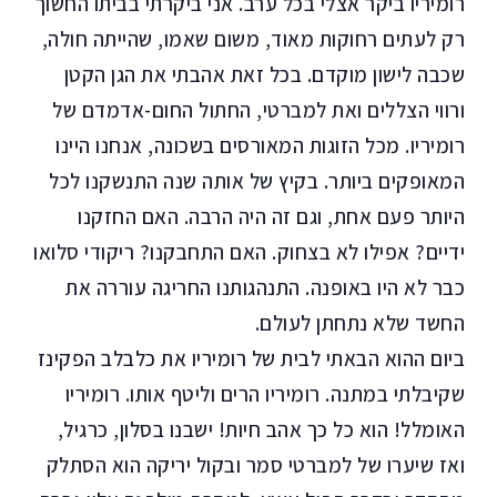
רומיריו ביקר אצלי בכל ערב. אני ביקרתי בביתו החשוך
רק לעתים רחוקות מאוד, משום שאמו, שהייתה חולה,
שכבה לישון מוקדם. בכל זאת אהבתי את הגן הקטן
ורווי הצללים ואת למברטי, החתול החום-אדמדם של
רומיריו. מכל הזוגות המאורסים בשכונה, אנחנו היינו
המאופקים ביותר. בקיץ של אותה שנה התנשקנו לכל
היותר פעם אחת, וגם זה היה הרבה. האם החזקנו
ידיים? אפילו לא בצחוק. האם התחבקנו? ריקודי סלואו
כבר לא היו באופנה. התנהגותנו החריגה עוררה את
החשד שלא נתחתן לעולם.
ביום ההוא הבאתי לבית של רומיריו את כלבלב הפקינז
שקיבלתי במתנה. רומיריו הרים וליטף אותו. רומיריו
האומלל! הוא כל כך אהב חיות! ישבנו בסלון, כרגיל,
ואז שיערו של למברטי סמר ובקול יריקה הוא הסתלק