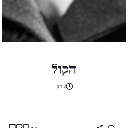
סילבינה אוקמפו
הקול
2 דק'
קראו ב:
עברית
ENGLISH
(original)
SPANISH
Aa