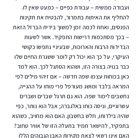
ועבודה ממשית – עבודת כפיים – כמעט שאין לו.
להחליף את האיתות בתמרור, להבטיח את תקינות
הפנסים, ואחת לכמה זמן למשוך בידית הברזל הזאת
– בכך מסתכמות דרישות התפקיד. אשר לשעות
הבדידות הרבות והארוכות, שבעיניי נתפשו כקושי
העיקרי, על כך הוא יכול רק לומר ששגרת החיים שלו
כבר בנויה בצורה הזו, ושהוא הסתגל לכך. הוא למד
כאן בכוחות עצמו שפה חדשה – אם זיהוי מילים לפי
המראה בלבד ומושג מעורפל פרי מוחו על ההגייה,
נחשבים לימוד שפה. הוא גם תרגל שברים ושברים
עשרוניים, וניסה כוחו באלגברה; אבל הוא נותר, כפי
שהיה בילדותו, חלש בחשבון. האם הוא מחויב, כשהוא
בתפקיד, להישאר תמיד בתעלה הזו של אוויר טחוב?
האם אינו רשאי לצאת מקירות האבן הגבוהים הללו