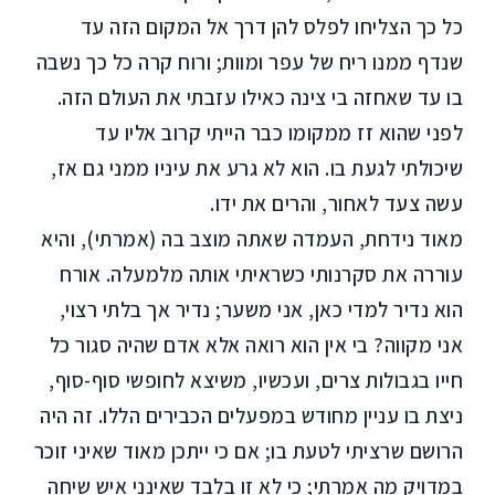
כל כך הצליחו לפלס להן דרך אל המקום הזה עד
שנדף ממנו ריח של עפר ומוות; ורוח קרה כל כך נשבה
בו עד שאחזה בי צינה כאילו עזבתי את העולם הזה.
לפני שהוא זז ממקומו כבר הייתי קרוב אליו עד
שיכולתי לגעת בו. הוא לא גרע את עיניו ממני גם אז,
עשה צעד לאחור, והרים את ידו.
מאוד נידחת, העמדה שאתה מוצב בה (אמרתי), והיא
עוררה את סקרנותי כשראיתי אותה מלמעלה. אורח
הוא נדיר למדי כאן, אני משער; נדיר אך בלתי רצוי,
אני מקווה? בי אין הוא רואה אלא אדם שהיה סגור כל
חייו בגבולות צרים, ועכשיו, משיצא לחופשי סוף-סוף,
ניצת בו עניין מחודש במפעלים הכבירים הללו. זה היה
הרושם שרציתי לטעת בו; אם כי ייתכן מאוד שאיני זוכר
במדויק מה אמרתי; כי לא זו בלבד שאינני איש שיחה