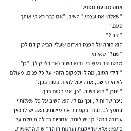
אתה מבועת מפניי."
"שאלתי את עצמי," השיב, "אם כבר ראיתי אותך
פעם."
"היכן?"
הוא הורה על הפנס האדום שעליו הביט קודם לכן.
"שם?" שאלתי.
מבטו היה נעוץ בי, והוא השיב (אך בלי קול), "כן".
"ידידי הטוב, מה לי ולמקום הזה? על כל פנים, מעולם
לא הייתי שם, אתה יכול להיות בטוח בכך."
"ייתכן," הוא השיב. "כן, אני בטוח בכך."
ניכר שרווח לו, וכך גם לי. הוא השיב על כל שאלותיי
בחפץ לב, וברר בקפידה את מילותיו. האם יש לו כאן
עבודה רבה? כן; יש לומר, אחריות גדולה מוטלת על
כתפיו; אלא שדייקנות וערנות הן הדרישות הראשיות,