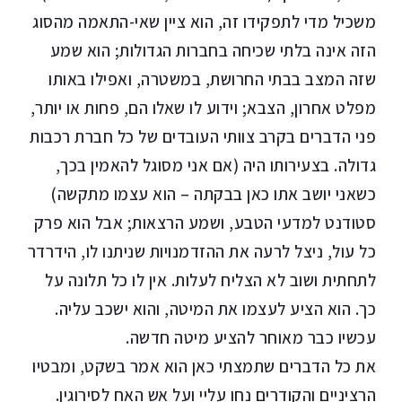
משכיל מדי לתפקידו זה, הוא ציין שאי-התאמה מהסוג
הזה אינה בלתי שכיחה בחברות הגדולות; הוא שמע
שזה המצב בבתי החרושת, במשטרה, ואפילו באותו
מפלט אחרון, הצבא; וידוע לו שאלו הם, פחות או יותר,
פני הדברים בקרב צוותי העובדים של כל חברת רכבות
גדולה. בצעירותו היה (אם אני מסוגל להאמין בכך,
כשאני יושב אתו כאן בבקתה – הוא עצמו מתקשה)
סטודנט למדעי הטבע, ושמע הרצאות; אבל הוא פרק
כל עול, ניצל לרעה את ההזדמנויות שניתנו לו, הידרדר
לתחתית ושוב לא הצליח לעלות. אין לו כל תלונה על
כך. הוא הציע לעצמו את המיטה, והוא ישכב עליה.
עכשיו כבר מאוחר להציע מיטה חדשה.
את כל הדברים שתמצתי כאן הוא אמר בשקט, ומבטיו
הרציניים והקודרים נחו עליי ועל אש האח לסירוגין.