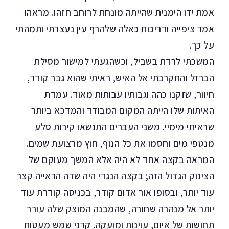
אמת ידו הימנית שהייתה מונחת לרוחב חזהו. מראהו
אמר ציפייה ודריכות כאלה שלהרף עין נעצרתי ותמהתי
על כך.
המשכתי לרדת בשביל, וכשהגעתי למישור מסילת
הברזל והתקרבתי אל האיש, ראיתי שהוא גבר קודר,
חיוור, שזקנו כהה וגבותיו עבותות מאוד. עמדת
האיתות שלו הייתה המקום המבודד והמדכא ביותר
שראיתי מימיי. משני העברים התנשאו קירות סלע
מנטפי מים וחסמו את כל הנוף, חוץ מרצועת שמים.
המראה בקצה אחד לא היה אלא המשך מעוקם של
הצינוק הגדול הזה; בקצה הנגדי היה שדה הראייה קצר
עוד יותר, ובסופו אור אדום קודר, בכניסה קודרת עוד
יותר אל מנהרה שחורה, שהמבנה המוצק שלה עורר
תחושות של איום, עוינות ומועקה. קרני שמש מעטות