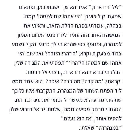
"ליל ירח אחד," אמר האיש, "ישבתי כאן, ופתאום
שמעתי קול צועק, 'היי אתה! שם למטה!' קמתי
בבהלה, עמדתי בפתח הדלת הזאת, וראיתי את
ה
מישהו
האחר הזה עומד ליד הפנס האדום הסמוך
למנהרה, ומנופף כפי שהראיתי לך כרגע. הקול נשמע
צרוד מצעקות וקרא, 'היזהר! היזהר!' ואז שוב 'היי
אתה! שם למטה! היזהר!'" תפסתי את המנורה שלי,
הדלקתי בה את האור האדום, רצתי אל הדמות
וקראתי, 'מה קרה? מה קרה? איפה?' הוא עמד ממש
ליד הפתח השחור של המנהרה. התקרבתי אליו כל כך
שתהיתי מדוע הוא ממשיך להסתיר את עיניו בזרועו.
הגעתי למרחק פסיעה ממנו, שלחתי יד אל הזרוע שלו,
להסיט אותה, ואז הוא נעלם."
"במנהרה?" שאלתי.