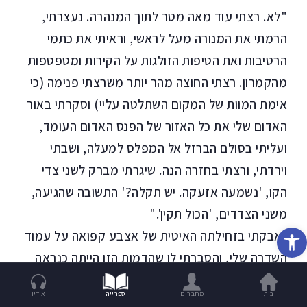
"לא. רצתי עוד מאה מטר לתוך המנהרה. נעצרתי,
הרמתי את המנורה מעל לראשי, וראיתי את כתמי
הרטיבות ואת הטיפות הזולגות על הקירות ומטפטפות
מהקמרון. רצתי החוצה מהר יותר משרצתי פנימה (כי
אימת המוות של המקום השתלטה עליי) וסקרתי באור
האדום שלי את כל האזור של הפנס האדום העומד,
ועליתי בסולם הברזל אל המפלס למעלה, ושבתי
וירדתי, ורצתי בחזרה הנה. שיגרתי מברק לשני צדי
הקו, 'נשמעה אזעקה. יש תקלה?' התשובה שהגיעה,
משני הצדדים, 'הכול תקין'."
פתח סרגל נגישות
נאבקתי בזחילתה האיטית של אצבע קפואה על עמוד
השדרה שלי, והסברתי לו שהדמות הזו הייתה כנראה
תעתוע של חוש הראייה, כי ידוע שדמויות כאלה,
בית
מחברים
ספרייה
אודיו
שמקורן במחלה של העצבים השולטים בפעולת העין,