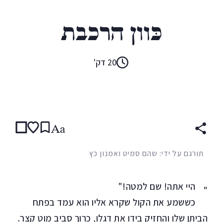
צ'רלס דיקנס
כַּוון הרכבת
20 דק'
קראו ב:
עברית
ENGLISH
Aa
תורגם על ידי: שהם סמיט ואמנון כץ
היי אתה! שם למטה!"
"
כששמע את הקול שקרא אליו הוא עמד בפתח
הביתן שלו והחזיק בידו את דגלו, כרוך סביב מוט קצר.