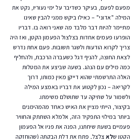
מפעם לפעם, בעיקר כשדיבר על ימי נעוריו, נקט את
המילה "אדוני" – כאילו ביקש ממני להבין שאינו
מתיימר להיות דבר מלבד מה שאני רואה בו. דבריו
הופרעו פעמים אחדות בצלצול הפעמון הקטן, ואז היה
צריך לקרוא הודעות ולשגר תשובות. פעם אחת נדרש
לצאת החוצה, להניף דגל כשעברה הרכבת, ולהחליף
כמה מילים עם הנהג. בשעה שביצע את המטלות
האלה התרשמתי שהוא דייקן מאין כמותו, דרוך
לקריאה – נכון לקטוע את דבריו באמצע המילה
ולשמור על שתיקה עד שתושלם משימתו.
בקיצור, הייתי מציין את האיש כאחד מהמהימנים
ביותר במילוי התפקיד הזה, אלמלא השתתק והחוויר
פעמיים בשעת שיחתנו, הפנה את פניו אל הפעמון
הקטן ש
לא
צלצל, פתח את דלת הבקתה (שהוחזקה