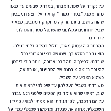
על נקודה על שפת המִבתר, במרחק שבעים עד מאה
מטר ממני. "בסדר גמור!" קראתי אליו וצעדתי בכיוון
שהורה. ושם, בתום סריקה מדוקדקת מסביב, מצאתי
שביל חתחתים עקלתוני שהשתפל מטה, והתחלתי
לרדת בו.
המבתר היה עמוק מאוד, ותלול במידה בלתי רגילה.
הוא נחצב בסלע רך, שנעשה בוצי ורטבובי ככל
שירדתי. לפיכך הייתה דרכי ארוכה, ונותר בידי די זמן
להיזכר בנימה מובחנת של הסתייגות, או רתיעה,
כשהוא הצביע על השביל.
משירדתי בשביל העקלתון עד שיכולתי לראות אותו
שוב, ראיתי שהוא עומד בין הפסים שלפני רגע עברה
עליהם הרכבת, ולפי תנוחתו הוא ממתין לבואי. כף ידו
השמאלית אחזה את סנטרו, ומרפקו השמאלי עמד על