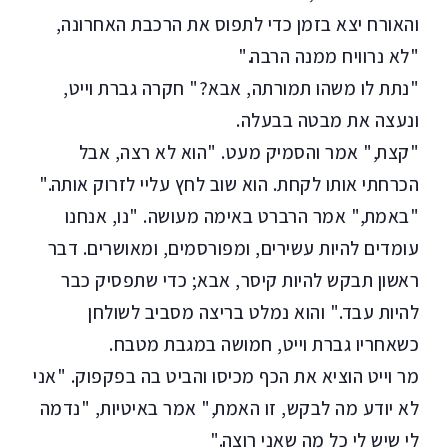
והאורח יצא בזמן כדי לתפוס את הרכבת האחרונה,
"לא נרוויח ממנה הרבה."
"נתת לו משהו תמורתה, אבא?" חקרה גברת וייט,
ונעצה את מבטה בבעלה.
"קצת," אמר והסמיק מעט. "הוא לא רצה, אבל
הכרחתי אותו לקחת. הוא שוב לחץ עליי לזרוק אותה."
"באמת," אמר הרברט באימה מעושה. "נו, אנחנו
עומדים להיות עשירים, ומפורסמים, ומאושרים. דבר
ראשון תבקש להיות קיסר, אבא; כדי שתפסיק כבר
להיות עבד." והוא נמלט בריצה מסביב לשולחן
כשאחריו גברת וייט, חמושה במגבת מטבח.
מר וייט הוציא את הכף מכיסו והביט בה בפקפוק. "אני
לא יודע מה לבקש, זו האמת," אמר באיטיות, "נדמה
לי שיש לי כל מה שאני רוצה."