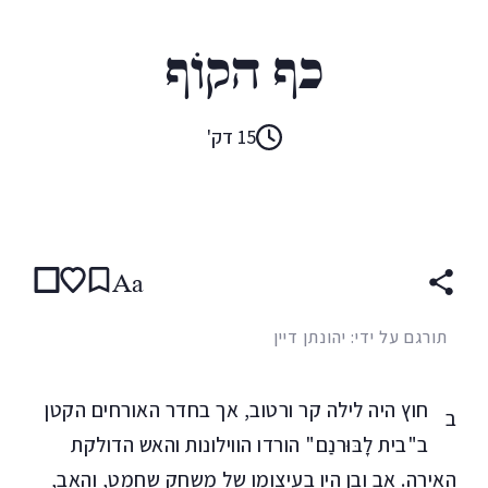
ו"ו ג'ייקובס
כף הקוֹף
15 דק'
קראו ב:
עברית
ENGLISH
Aa
תורגם על ידי: יהונתן דיין
חוץ היה לילה קר ורטוב, אך בחדר האורחים הקטן
ב
ב"בית לָבּוּרנַם" הורדו הווילונות והאש הדולקת
האירה. אב ובן היו בעיצומו של משחק שחמט, והאב,