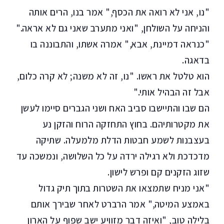
"נו, אני לא רואה את הכסף," אמר בנו, הרים אותה
והניחה על השולחן, "ואני מתערב שאני גם לא אראה."
"כנראה דמיינת, אבא," אמרה אשתו, והתבוננה בו
בדאגה.
הוא טלטל את ראשו. "נו, זה לא משנה; לא קרה כלום,
אבל זה הבהיל אותי."
הם שבו והתיישבו סביב האח ושני הגברים סיימו לעשן
את מקטרותיהם. בחוץ התחזקה הרוח והזקן נע
בעצבנות לשמע חבטות הדלת מלמעלה. שתיקה
מדכדכת ולא רגילה ירדה על כל השלושה, ונמשכה עד
שזוג הזקנים קם ופרש לישון.
"אני מניח שתמצאו את השטרות בתוך תיק גדול
באמצע המיטה," אמר הרברט לאחר שבירך אותם
בלילה טוב, "ואיזה דבר מזוויע יֵשב שפוף על הארון