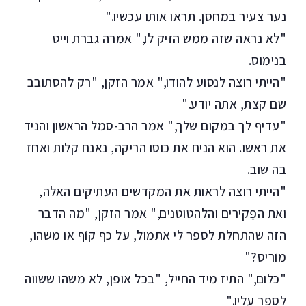
נער צעיר במחסן. תראו אותו עכשיו."
"לא נראה שזה ממש הזיק לו," אמרה גברת וייט
בנימוס.
"הייתי רוצה לנסוע להודו," אמר הזקן, "רק להסתובב
שם קצת, אתה יודע."
"עדיף לך במקום שלך," אמר הרב-סמל הראשון והניד
את ראשו. הוא הניח את כוסו הריקה, נאנח קלות ואחז
בה שוב.
"הייתי רוצה לראות את המקדשים העתיקים האלה,
ואת הפָקירים והלהטוטנים," אמר הזקן, "מה הדבר
הזה שהתחלת לספר לי אתמול, על כף קוֹף או משהו,
מוֹריס?"
"כלום," התיז מיד החייל, "בכל אופן, לא משהו ששווה
לספר עליו."