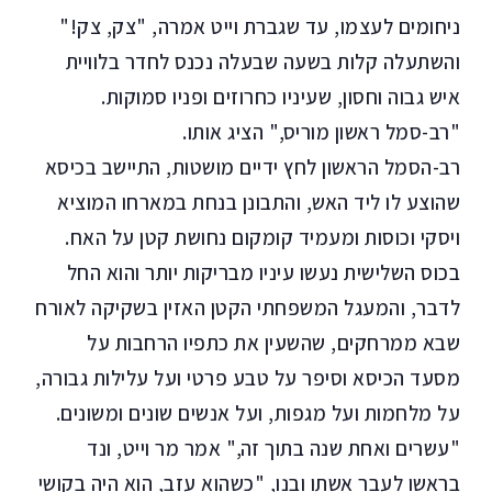
ניחומים לעצמו, עד שגברת וייט אמרה, "צק, צק!"
והשתעלה קלות בשעה שבעלה נכנס לחדר בלוויית
איש גבוה וחסון, שעיניו כחרוזים ופניו סמוקות.
"רב-סמל ראשון מוריס," הציג אותו.
רב-הסמל הראשון לחץ ידיים מושטות, התיישב בכיסא
שהוצע לו ליד האש, והתבונן בנחת במארחו המוציא
ויסקי וכוסות ומעמיד קומקום נחושת קטן על האח.
בכוס השלישית נעשו עיניו מבריקות יותר והוא החל
לדבר, והמעגל המשפחתי הקטן האזין בשקיקה לאורח
שבא ממרחקים, שהשעין את כתפיו הרחבות על
מסעד הכיסא וסיפר על טבע פרטי ועל עלילות גבורה,
על מלחמות ועל מגפות, ועל אנשים שונים ומשונים.
"עשרים ואחת שנה בתוך זה," אמר מר וייט, ונד
בראשו לעבר אשתו ובנו, "כשהוא עזב, הוא היה בקושי