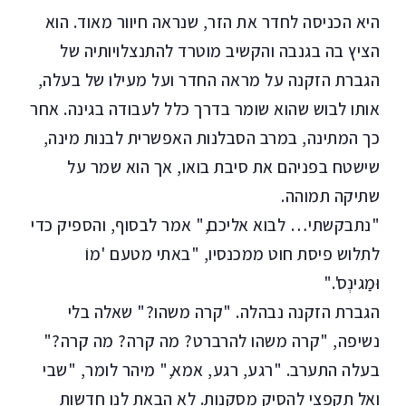
היא הכניסה לחדר את הזר, שנראה חיוור מאוד. הוא
הציץ בה בגנבה והקשיב מוטרד להתנצלויותיה של
הגברת הזקנה על מראה החדר ועל מעילו של בעלה,
אותו לבוש שהוא שומר בדרך כלל לעבודה בגינה. אחר
כך המתינה, במרב הסבלנות האפשרית לבנות מינה,
שישטח בפניהם את סיבת בואו, אך הוא שמר על
שתיקה תמוהה.
"נתבקשתי… לבוא אליכם," אמר לבסוף, והספיק כדי
לתלוש פיסת חוט ממכנסיו, "באתי מטעם 'מוֹ
וּמַגינְס'."
הגברת הזקנה נבהלה. "קרה משהו?" שאלה בלי
נשיפה, "קרה משהו להרברט? מה קרה? מה קרה?"
בעלה התערב. "רגע, רגע, אמא," מיהר לומר, "שבי
ואל תקפצי להסיק מסקנות. לא הבאת לנו חדשות