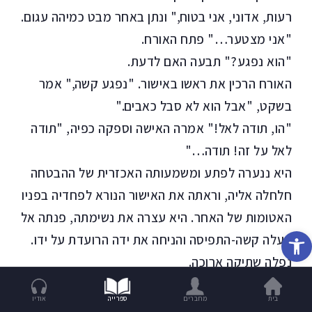
רעות, אדוני, אני בטוח," ונתן באחר מבט כמיהה עגום.
"אני מצטער…" פתח האורח.
"הוא נפגע?" תבעה האם לדעת.
האורח הרכין את ראשו באישור. "נפגע קשה," אמר
בשקט, "אבל הוא לא סבל כאבים."
"הו, תודה לאל!" אמרה האישה וספקה כפיה, "תודה
לאל על זה! תודה…"
היא ננערה לפתע ומשמעותה האכזרית של ההבטחה
חלחלה אליה, וראתה את האישור הנורא לפחדיה בפניו
האטומות של האחר. היא עצרה את נשימתה, פנתה אל
פתח סרגל נגישות
בעלה קשה-התפיסה והניחה את ידה הרועדת על ידו.
נפלה שתיקה ארוכה.
"הוא נתפס במכונה," אמר האורח לבסוף בקול נמוך.
בית
מחברים
ספרייה
אודיו
הוא התיישב ובהה בחלון, נטל את ידיה של אשתו בידו