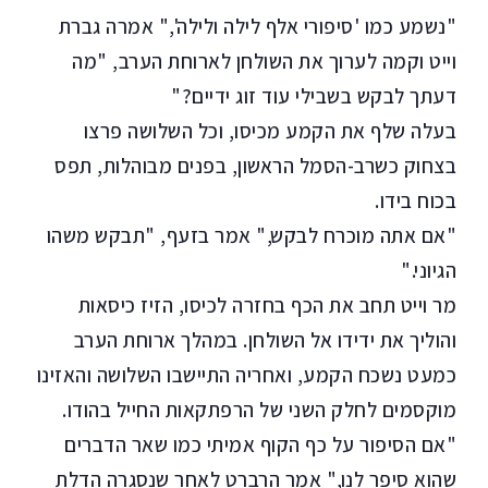
"נשמע כמו 'סיפורי אלף לילה ולילה'," אמרה גברת
וייט וקמה לערוך את השולחן לארוחת הערב, "מה
דעתך לבקש בשבילי עוד זוג ידיים?"
בעלה שלף את הקמע מכיסו, וכל השלושה פרצו
בצחוק כשרב-הסמל הראשון, בפנים מבוהלות, תפס
בכוח בידו.
"אם אתה מוכרח לבקש," אמר בזעף, "תבקש משהו
הגיוני."
מר וייט תחב את הכף בחזרה לכיסו, הזיז כיסאות
והוליך את ידידו אל השולחן. במהלך ארוחת הערב
כמעט נשכח הקמע, ואחריה התיישבו השלושה והאזינו
מוקסמים לחלק השני של הרפתקאות החייל בהודו.
"אם הסיפור על כף הקוף אמיתי כמו שאר הדברים
שהוא סיפר לנו," אמר הרברט לאחר שנסגרה הדלת