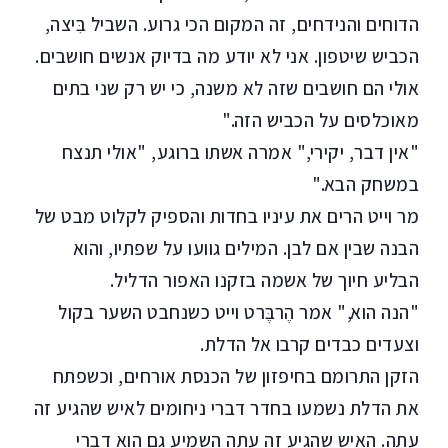
הדוחים והנידחים, זה המקום הכי גרוע. השביל בִּיצה,
הכביש שיטפון. אני לא יודע מה בדיוק אנשים חושבים.
אולי הם חושבים שזה לא משנה, כי יש רק שני בתים
מאוכלסים על הכביש הזה."
"אין דבר, יקירי," אמרה אשתו ברוגע, "אולי תנצח
במשחק הבא."
מר וייט הרים את עיניו בחדות והספיק לקלוט מבט של
הבנה שבין אם לבן. המילים גוועו על שפתיו, והוא
הבליע חיוך של אשמה בזקנו האפור הדליל.
"הנה הוא," אמר הֶרבֶּרט וייט כשנחבט השער בקול
וצעדים כבדים קרבו אל הדלת.
הזקן התרומם בחיפזון של הכנסת אורחים, וכשפתח
את הדלת נשמעו בחדר דברי ניחומים לאיש שהגיע זה
עתה. האיש שהגיע זה עתה השמיע גם הוא דברי