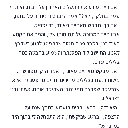
"אם היית פורע את התשלום האחרון על הבית, היית די
שמח בחלקך, לא?" אמר הרברט והניח יד על כתפו,
"אם כך, תבקש מאתיים פאונד, זה יספיק."
אביו חייך במבוכה על תמימותו שלו, והניף את הקמע
בעוד בנו, בסבר פנים חמור שהתפוגג לרגע כשקרץ
לאמו, התיישב ליד הפסנתר והשמיע בחבטה כמה
צלילים עזים.
"אני מבקש מאתיים פאונד," אמר הזקן מפורשות.
מילותיו נענו בצלילים מהירים וחדים מהפסנתר, אלא
שהזעקה שפרצה מפי הזקן השתיקה אותם. אשתו ובנו
רצו אליו.
"היא זזה," קרא, והביט בזעזוע בחפץ שנח על
הרצפה, "ברגע שביקשתי, היא התפתלה לי בתוך היד
כמו נחש."