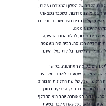
לתות ההזזה של הסלון והמטבח נעולות,
 ממהר במעלה המדרגות. כשכבר נמצאתי
ים, קולות הבית נהיו חשודים, והירידה
תי להימנע ממנו.
יטה היו סמוכות לדלת החדר שהייתה
תיתו לדלת הכניסה. הבית היה מעטפת
. הגלישה לשינה בלילות כאלו הייתה
י אנשים בקומה התחתונה. בקושי
של המילים נשמע זר לאוזניי. אלו היו
ת הראשון שלי, שלושת החלונות הגבוהים,
החדירו לחדר את הבזקי הברקים בחורף,
סה. בילדות המאוחרת יותר הוא התחלף
 גם הפעם ההיא, כשנשארתי לבד בשעת