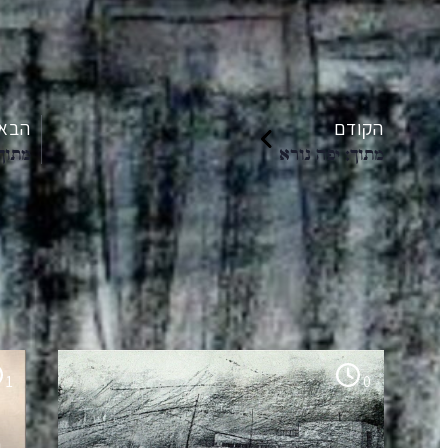
הקודם
הבא
מתוך: יפה נורא
מתוך:
הקריאה הבאה שלך
1
0
י