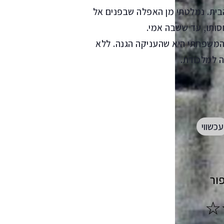
ית. נמלטתי מן האפלה שבפנים אל
סותו, עד ששבה אמי.
 המשפחתי היא שהעניקה הגנה. ללא
 למלכודת.
עכשווי
ור