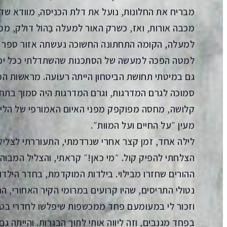
מבריח את החלונות, נועל את דלת הכניסה, מוודא שד
מכבה אורות, ואז, כשרק האור למעלה בַּהוֹל דולק,
למעלה, הקומה התחתונה החשוכה נעשתה אזור ספר מאי
למטה הפכה למעשה של הסתכנות שהשתדלתי ככל יכול
גם במיטתי תחושת הביטחון הייתה רעועה. מראשות המ
סמוכה לגרם המדרגות, וגרם המדרגות היה סמוך בתח
קלושה, מחסה מפוקפק מפני האיום האמורפי של הלילה
מעין ״על החיים ועל המוות״.
לילה אחד, זמן קצר אחרי שנרדמתי, התעוררתי לצליל
הצלחתי להפיק קול. ״מי כאן!״ קראתי, והצליל המבוהל 
ההורים שחזרו מבילוי. בילדות המוקדמת, בחדר הילדו
נטולי התריסים, שהיו קרועים במרומי הקיר האחורי, 
וזכור לי במעומעם פחד ממכשפות שיפלשו לחדרי בטי
בפחד מגנבים, וזה ליווה אותי לתוך הבגרות. והייתה