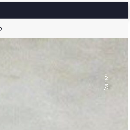
ס
עמל זיו
לילה
ישראל
1 דק'