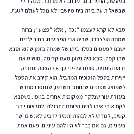
במעשה, הותיר ביננו מרחב לא מדובר, מבהיר לי
שבשאלות על ביזת בית מיושביו לא נוכל לעולם לגעת.
סבא לא קרא לעצמו "נכה", אלא "פצוע"; ברוח
שמחה הולצברג, שהיה אבי הפצועים. בתור ילדים
ישבנו לפעמים בסלון ביתו של שמחה בזמן שהוא וסבא
שתו קפה. סבא היה נשען מעט קדימה, מושיט את
זרועו הימנית, פותח על-ידי כך את הצבת ומחזיק
ישירות בספל הזכוכית המהביל. הוא קירב את הספל
לשפתיו. שפתיים שנחתכו ונשרפו, שנתפרו מחדש
בעזרת עור שנלקח ממקומות אחרים בגופו. כשסבא
לקח אותי איתו לבית הלוחם התרגלתי למראות יותר
קשים, למדתי לא לבהות ותמיד להביט לאנשים ישר
בעיניים, גם אם כבר לא היו להם עיניים. פעם אחת