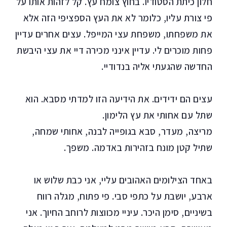
חלון כיתת הסטודיו. בחוץ צומח עץ. קל לזהות אותו על
פי צורת עליו, כלומר לא את העץ הספציפי הזה אלא
את משפחתו, משפחת עצי המייפל. עצים אחרים עדיין
פחות מוכרים לי. עדיין אינני מכירה דיי את עצי היבשת
החדשה שהגעתי אליה בנדודיי.
עצים הם ידידים. את הידיעה הזו למדתי מסבא. הוא
שתל עם אחותי את עץ הלימון.
מריצה, מעדר, סבא בגופייה לבנה, אחותי שמחה,
שתיל קטן מונח בזהירות באדמה. משפך.
באחד הצילומים האהובים עליי, אני כבת שלוש או
ארבע, יושבת על כתפי סבי. פי פתוח, מגלה רווח
בשיניים, סימן היכר. עיניי מכווצות לרוחב החיוך. אני