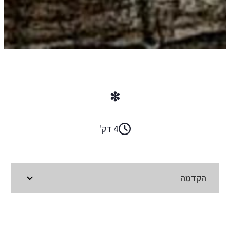
שיר גבעוני
*
4 דק'
הקדמה
קראו ב:
עברית