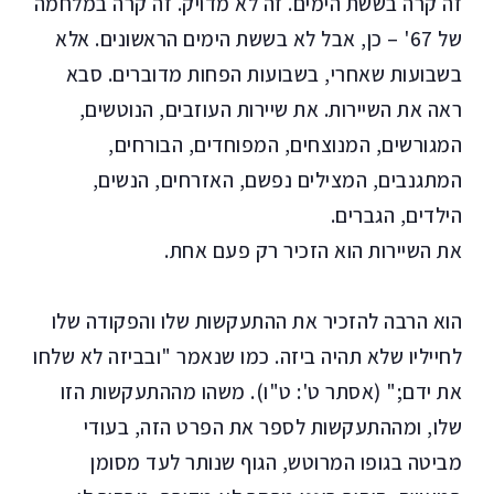
זה קרה בששת הימים. זה לא מדויק. זה קרה במלחמה
של 67' – כן, אבל לא בששת הימים הראשונים. אלא
בשבועות שאחרי, בשבועות הפחות מדוברים. סבא
ראה את השיירות. את שיירות העוזבים, הנוטשים,
המגורשים, המנוצחים, המפוחדים, הבורחים,
המתגנבים, המצילים נפשם, האזרחים, הנשים,
הילדים, הגברים.
את השיירות הוא הזכיר רק פעם אחת.
הוא הרבה להזכיר את ההתעקשות שלו והפקודה שלו
לחייליו שלא תהיה ביזה. כמו שנאמר "ובביזה לא שלחו
את ידם;" (אסתר ט': ט"ו). משהו מההתעקשות הזו
שלו, ומההתעקשות לספר את הפרט הזה, בעודי
מביטה בגופו המרוטש, הגוף שנותר לעד מסומן