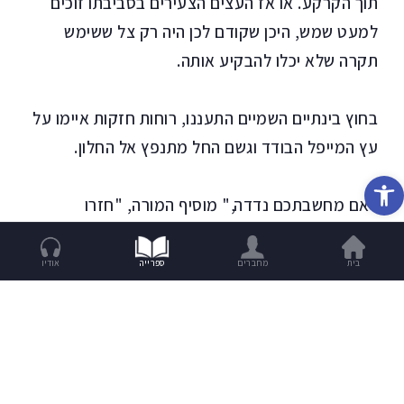
תוך הקרקע. או אז העצים הצעירים בסביבתו זוכים
למעט שמש, היכן שקודם לכן היה רק צל ששימש
תקרה שלא יכלו להבקיע אותה.
בחוץ בינתיים השמיים התעננו, רוחות חזקות איימו על
עץ המייפל הבודד וגשם החל מתנפץ אל החלון.
פתח סרגל נגישות
"אם מחשבתכם נדדה," מוסיף המורה, "חזרו
לנשימה."
בית
מחברים
ספרייה
אודיו
אלא שהעצים מחזירים אותי לאדמה.
אולי באמת היא לא אמא של אדם.
אולי 'אדמה' היא בכלל שם של אלה עתיקה שנקברה
תחת שתילי הדת היהודית. ואם סבא, שמשפחתו חיה