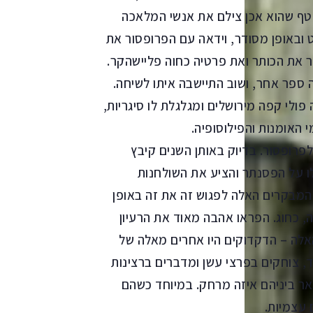
טף שהוא אכן צילם את אנשי המלאכה
 ובאופן מסודר, וידאה עם הפרופסור את
את הכותר ואת פרטיה כחוה פליישהקר.
ספר אחר, ושוב התיישבה איתו לשיחה.
פולי קפה מירושלים ומגלגלת לו סיגריות,
האומנות והפילוסופיה.
סור. בדיוק באותן השנים קיבץ
צלו על הפסנתר והציע את השולחנות
 המבקרים האלה לפגוש זה את זה באופן
, כחוג. הפראו אהבה מאוד את הרעיון
לה – הדקדוקים היו אחרים מאלה של
ד, צוחקים בפרצי עשן ומדברים ברצינות
אר ביניהם איזה מרחק. במיוחד כשהם
 עצמיות.