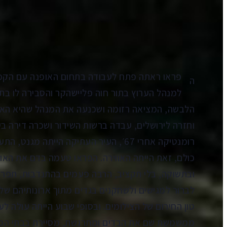
הקדמה
Aa
קראו ב:
ה
למנהל הערוץ בתור חוה פליישהקר והסבירה לו בת
הלבשה, המציאה רזומה ושכנעה את המנהל שהיא האי
וחזרה לירושלים, עבדה ברשות השידור ושכרה דירה בי
רומנטיקה אחרי 67׳, העיר העתיקה הייתה מ
כולם, זאת הייתה האווירה. הפראו טעמה בדם את האופ
ובתשוקה, בלי תקציב, הרבה פעמים בהתנדבות, תפר
לברור למגישים ולשחקנים בגדים מתוך ארונותיהם ש
טון החירום של הצילומים. ובסופי שבוע הייתה עולה לע
ממשמשת שם את הבדים ומתרגשת, מסיירת בבתי המלא