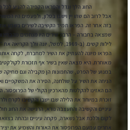
החוג הלך וגדל והפראו הקפידה להגיע לכל הכינוס
אבל לרוב הם שתו יין וישבו בסלון, ולפעמים היו המשו
בזה אחר זה. הפראו תמיד הקשיבה לשירים בשבע אוזנ
שמצאה בחבורה – הרבה שירים היו מנחמים מהבחינות 
לילות קשים. (ב-1969, למשל, יונה וולך 
הפראו מיונה להעתיק את השיר למחברת, לקחה אותו 
מאוחרת. היא מצאה שאין בשיר אף תזכורת לקולקטיב,
במנוע של הפרט, שהתמונות הן מקבילה וגם מחיקה ש
הניחה את השיר על שולחנה, הסירה את המשקפיים וא
הם האזינו להקלטות מהארכיון הקולי של הפרופסור. ה
זוכרת במיוחד את הלילה שבו ישבו והקשיבו לקרח ול
עיניים והקשיבה והתעצבה נורא, הרגישה את החוג חו
לקום וללכת אבל נשארה, פקחה עיניים ובהתה בצוואר
אחרים עמעם הפרופסור את האורות והשמיע את יצירות