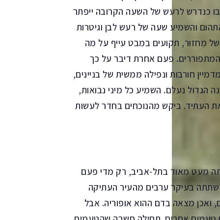
בו כנדרש לרעש של השעה הקרובה ייפתר
הום והשמיע שעה של רעש לבן וגיטרות
ל מִחזוּר, תקועים במבט עייף על מה
 המתפוררים. פעם אחרת דיבר על כך
מיין חורבות ונפילה ממשית של בניינים,
 הגדול נעלם. השמיע כל מיני נבואות,
ת העתיד. ביקש מהנוכחים בחדר לעשות
– שתתה מעט מאוד בתל-אביב, רק מדי פעם
 שתתה בעיקר ערבים מהעיר העתיקה
, ואכן מצאה בדם ההוא אופוריה. אבל
הופיעו טעמים אחרים. תחילה חשבה שהטעמים