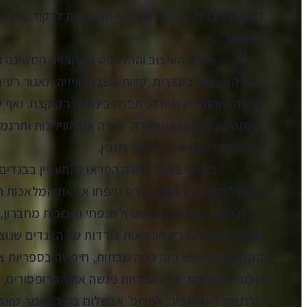
רושמת דברים. בערבי שבת הייתה יוצאת לרקוד במרכז
טווסיים.
מלבד העיצוב וההלבשה בטלוויזיה המשיכה הפר
כתב היד שלה בעברית. קיוותה שבטלוויזיה תאגור רעיונות
קראה, שתתה יין וציירה, תפרה בינתיים רק קצת. ואף 
עשתה שכיבות בטן וסמיכה, סגרה את הווילונות ותרגמה
הגרמנים לשימוש זריז יותר בסכין.
בחורף 1968 החלה הפראו להתעניין ב
המושל סְטוֹרְס והמתכנן גֶּדֶס טיפחו אז את המלאכות
ליצרני הקרמיקה הארמנים ולמנפחי הזכוכית מחברון, 
מצאה בתמונות רק דוגמאות בודדות של הבגדים שנוצר
הקדישה לחיפוש הזה כמה שבתות, חיפשה בספריות ציב
חומרים נוספים. אך בספריות פגשה את הפרופסורים, 
מרחביה לתל-אביב, לפרופ׳ אבשלום ברנד, אמר שאולי 