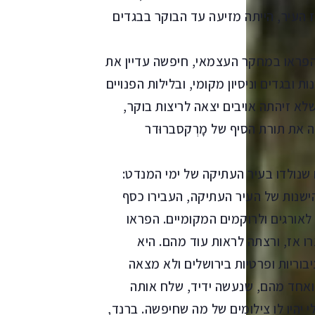
 העיר, הייתה מזיעה עד הבוקר בבגדים
או במחקר העצמאי, חיפשה עדיין את
 ובגדים וניסיון מקומי, ובלילות הפנויים
שלא זיהתה אויבים יצאה לריצות בוקר,
 את תורת הסיף של מָרְקסברוּדר
בגדים שנולדו בעיר העתיקה של ימי המנדט:
 הישנות של העיר העתיקה, העבירו כסף
לאורגים ולרוקמים המקומיים. הפראו
ו אז, ורצתה לראות עוד מהם. היא
וריות ופרטיות בירושלים ולא מצאה
ואחד מהם, שנעשה ידיד, שלח אותה
יהיו לו צילומים של מה שחיפשה. ברנד,