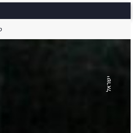
ס
צבי פרידלנדר
ערפדות תל-אביב 
ישראל
12 דק'