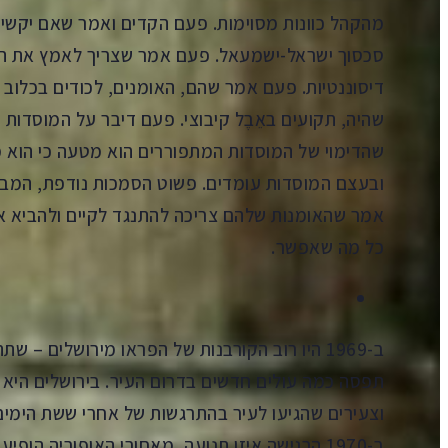
מהקהל כוונות מסוימות. פעם הקדים ואמר שאם יקשי
סכסוך ישראל-ישמעאל. פעם אמר שצריך לאמץ את הת
דיסוננטיות. פעם אמר שהם, האומנים, לכודים בכלוב ש
שהיה, תקועים באֵבֶל קיבוצי. פעם דיבר על המוסדות
שהדימוי של המוסדות המתפוררים הוא מטעה כי הוא מד
ובעצם המוסדות עומדים. פשוט הסמכות נודפת, המבנה
אמר שהאומנות שלהם צריכה להתנגד לקיים ולהביא א
כל מה שאפשר.
ב-1969 היו רוב הקורבנות של הפראו מירושלים 
תפסה כמה עולים חדשים בדרום העיר. בירושלים היא
וצעירים שהגיעו לעיר בהתרגשות של אחרי ששת הימים
ב-1970 הרגישה איזו תנועה, מאחורי האופוריה 