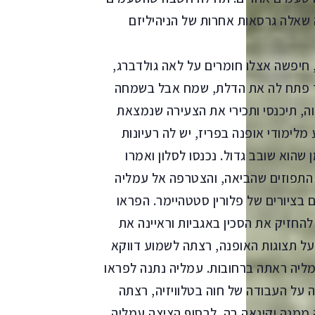
 שאלה גרסאות אחרות של הניהיליזם
שה אצלו חומרים על לאה גולדברג,
ד פתח לה את הדלת, שמח אבל בשמחה
ה, תיכנסי ותכירי את הצעירה שנמצאת
ימודי אופנה בפריז, יש לה רעיונות
שהוא שובב גדול. נכנסו לסלון ואמרו
 התפוזים שהביאה, והצטרפה אל עמליה
 בציורים של פלורין סטטהיימר. הפראו
החזיק את הסכין באגביות וראיינה את
על תצוגות האופנה, רצתה לשמוע דווקא
מליה ראתה ברחובות. עמליה נתנה לפראו
 על העבודה של חוה בטלוויזיה, רצתה
ממנה וקינאה בה. לבסוף הציצה עמליה