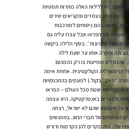
ים. היו ללילות האלה כותרות תמטיות
ררים של החוג נעמדים ומקריאים שירים
יים, מצאה בהם ניסוחים למורכבות
שעניינו את הפראו אבל עברו עליה גם
הקריאה את ״אדם צובר זיכרונות״. בסוף הלילה ביקשה
הביתה וחקרה אותו עד שעת לילה
 שהנמלים מופיעות בו רק כהמהום
ל הפסטורליה הקולקטיבית. אחוזת אימה
מרה ״פאק״ בקול.) לפעמים בהתכנסויות
יו לו הקלטות-שטח מכל העולם – הפראו
רוחות ולצעדים באנטרקטיקה. היא עצמה
לם על מקומות שהם לא ישראל, רצתה
ים הפתוחים של חברי החוג. במפגשים
יו שלו, היה מקדים להן הקדמות ודורש