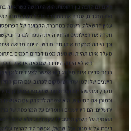
צילם גם הרבה בין החומות. היא התרגשה כשראתה בח
ואת הבגדים, סגרה את החוברת כדי ליהנות ממנה לאט
עניין ההשאלה, רשמה במחברת הקבועה של הפרופסור 
חקרה את הצילומים והחזירה את הספר לברנד וביקשה 
וכך הייתה מבקרת אותו מדי חודש, הייתה מביאה איתה 
מעלה איתו תהיות ושומעת ממנו דברים חכמים בתחומי 
היא לא הייתה היחידה שמצאה אז את דרכה לפרופ
ברנד סביבו איזה מִיליֶה: הוא אִפשר לצעירים לנגן א
הישנים שלו למי שחיפשו מקום לכתוב. עם הזמן החלו
מקרי, ומתישהו יזם הפרופסור שיתכנסו במאורגן בדירה
וכמובן את המימוש, היא שמחה לדקדק עם האנשים הא
ירושלים. הם היו יושבים ועומדים על המרפסת של ברנ
תהומית על תשוקות וסוגיות עקרוניות. אלא שתמיד נש
דיברו על אומנות ועל ישראל, אפשר היה להריח עליהם