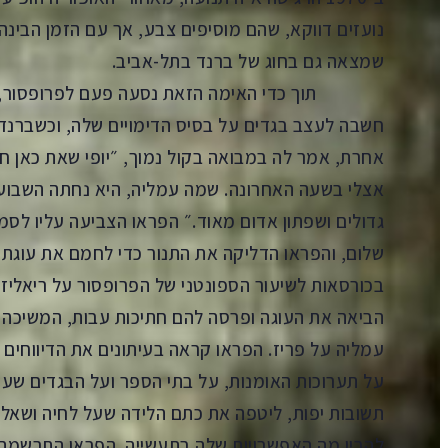
נועזים דווקא, שהם מוסיפים צבע, אך עם הזמן הבינה
שמצאה גם בחוג של ברנד בתל-אביב.
תוך כדי האימה הזאת נסעה פעם לפרופסור, חיפ
חשבה לעצב בגדים על בסיס הדימויים שלה, וכשברנ
אחרת, אמר לה במבואה בקול נמוך, ״יופי שאת כאן חו
אצלי בשעה האחרונה. שמה עמליה, היא נחתה השבוע מל
גדולים ושפתון אדום מאוד.״ הפראו הצביעה עליו לסמן 
שלום, והפראו הדליקה את התנור כדי לחמם את עוגת
בכורסאות לשיעור הספונטני של הפרופסור על ריאליזם
הביאה את העוגה ופרסה להם חתיכות עבות, המשיכה ל
עמליה על פריז. הפראו קראה בעיתונים את הדיווחים 
על תערוכות האומנות, על בתי הספר ועל הבגדים שע
תשובות יפות, ליטפה את כתם הלידה שעל לחיה ושאלה
להבין מה האפשרויות שלה בתעשייה. הפראו התרשמה 