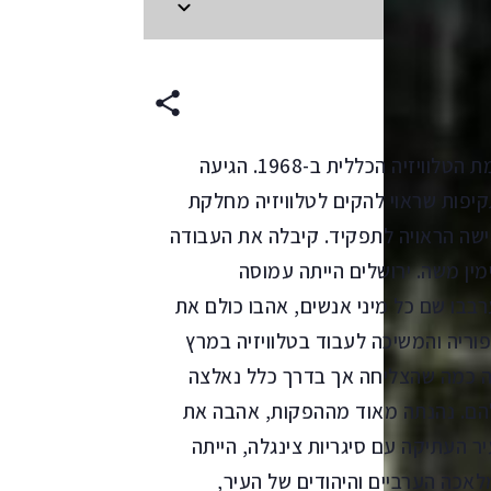
עברית
פראו ראתה פתח לעבודה בתחום האופנה עם הקמת הטלוויזיה הכללית ב-1968. הגיעה
קיפות שראוי להקים לטלוויזיה מחלקת
שה הראויה לתפקיד. קיבלה את העבודה
מין משה. ירושלים הייתה עמוסה
גנט, התערבבו שם כל מיני אנשים, אהבו כולם את
וריה והמשיכה לעבוד בטלוויזיה במרץ
ה כמה שהצליחה אך בדרך כלל נאלצה
להם. נהנתה מאוד מההפקות, אהבה את
יר העתיקה עם סיגריות צינגלה, הייתה
כה הערביים והיהודים של העיר,