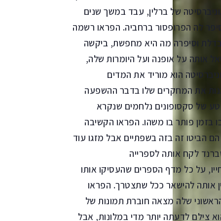
וניברסיטה של ברלין, עבד במשך שנים
סיפר לה הפרופסור ברחביה. הפראו רשמה
בדלת וסיפרה מה היא מחפשת, ביקשה
אל אותה על אופנה ועל היומרות שלה,
ניברסיטה הוא מוריד את המדים
מנות את המחקרים שלו בדבר ההשפעה
קטע של סקסופונים נלחמים שנקרא
ו בזמן פותר בו משהו. הפראו הקשיבה
הם הביטו זה בזה בשפתיים אבל מזגו עוד
שברנד לקח אותה לספרייה
ייו, על כל מדף הספרים שהעסיקו אותו
ין אותה להישאר ככל שתצטרך. הפראו
הראשוני שלה מצאה חוברת תמונות של
א צילם לדעתה יותר מדי במלונות, אבל