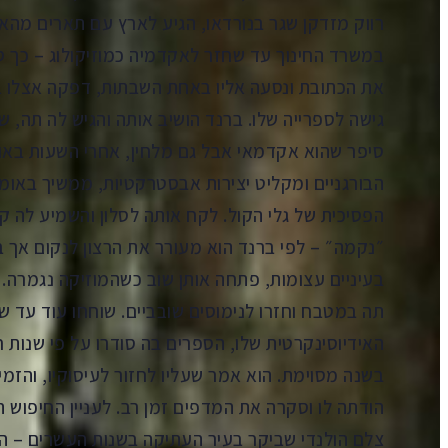
רווק מזדקן שגר בנורדאו, הגיע לארץ עם תארים מהא
במשרד החינוך עד שחזר לאקדמיה כמוזיקולוג – כך 
את הכתובת ונסעה אליו באחת השבתות, דפקה אצלו 
גישה לספרייה שלו. ברנד הושיב אותה והגיש לה תה, ש
סיפר שהוא אקדמאי אבל גם מלחין, אחרי השעות באו
הבורגניים ומקליט יצירות אבסטרקטיות, ממשיך באו
הפסיכית של גלי הקול. לקח אותה לסלון והשמיע לה 
״נקמה״ – לפי ברנד הוא מעורר את הרצון לנקום אך ב
בעיניים עצומות, פתחה אותן שוב כשהמוזיקה נגמרה. 
תה במטבח וחזרו לנימוסים שובביים. שוחחו עוד עד 
האידיוסינקרטית שלו, הספרים בה סודרו על פי שנות ח
בשנה מסוימת. הוא אמר שעליו לחזור לעיסוקיו, והזמ
הודתה לו וסקרה את המדפים זמן רב. לעניין החיפוש 
צלם הולנדי שביקר בעיר העתיקה בשנות העשרים – הו