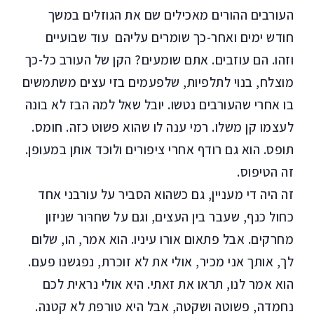
העורבים ההורים מאכילים שם את הגוזלים במשך
חודש ימים ואחר-כך שומרים עליהם עוד שבועיים
וזהו. הם עוזבים. אתם שומעים? הקן של העורב כל-כך
מוצלח, בנוי לתלפיות, שלפעמים בזי עצים משתמשים
בו אחרי שהעורבים נטשו. יובל שאל למה הבז לא בונה
לעצמו קן משלו. רמי ענה לו שהוא פשוט כזה. חומס.
תופס. הוא גם רודף אחרי ציפורים ולוכד אותן במעופן.
זה הטיפוס.
זה היה די מעניין, גם כשהוא הסביר על עורבני אחד
כחול כנף, שעבר בין העצים, וגם על שחרּור שניזון
מחרקים. אבל פתאום אורו עיניו. הוא אמר, הו, שלום
לך, אותך אני מכיר, אולי את לא זוכרת, נפגשנו פעם.
הוא אמר לנו, תראו את זאתי. היא אולי נראית לכם
נחמדה, פשוטה ושקטה, אבל היא טורפת לא קטנה.