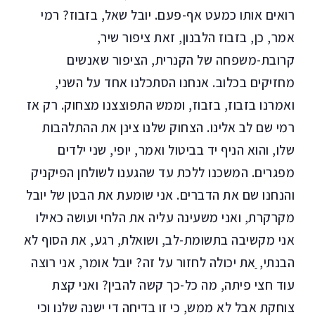
רואים אותו כמעט אף-פעם. יובל שאל, בזבוז? רמי
אמר, כן, בזבוז הלבנון, זאת ציפור שיר,
קרובת-משפחה של הקנרית, הציפור שאנשים
מחזיקים בכלוב. אנחנו הסתכלנו אחד על השני,
ואמרנו בזבוז, בזבוז, וממש התפוצצנו מצחוק. רק אז
רמי שם לב אלינו. הצחוק שלנו צינן את ההתלהבות
שלו, והוא הניף יד בביטול ואמר, יופי, שני ילדים
מפגרים. המשכנו ללכת עד שהגענו לשולחן הפיקניק
והנחנו שם את הדברים. אני שומעת את הבטן של יובל
מקרקרת, ואני משעינה עליה את הלחי ועושה כאילו
אני מקשיבה בתשומת-לב, ושואלת, רגע, את הסוף לא
הבנתי, ַאת יכולה לחזור על זה? יובל אומר, אני רוצה
עוד חצי פיתה, מה כל-כך קשה להבין? ואני קצת
צוחקת אבל לא ממש, כי זו בדיחה די ישנה שלנו וכי