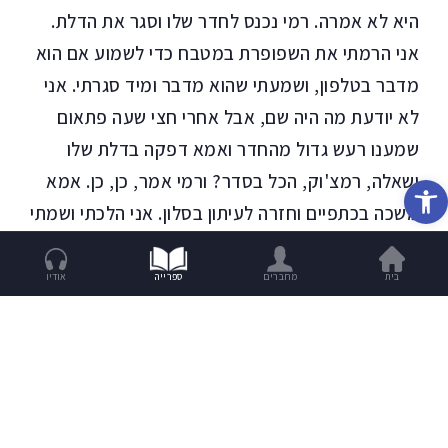
היא לא אמרה. רמי נכנס לחדר שלו וסגר את הדלת.
אני הרמתי את השפופרת במטבח כדי לשמוע אם הוא
מדבר בטלפון, ושמעתי שהוא מדבר ומיד סגרתי. אני
לא יודעת מה היה שם, אבל אחרי חצי שעה פתאום
שמענו רעש גדול מהחדר ואמא דפקה בדלת שלו
ושאלה, רמצ'וק, הכל בסדר? ורמי אמר, כן, כן. אמא
פתח סרגל נגישות
משכה בכתפיים וחזרה לעיתון בסלון. אני הלכתי ושמתי
תקליט של ריי צ'ארלס בפטפון והנחתי עליו את
המחט. שמענו שני שירים לפני שרמי יצא מהחדר שלו
בית
מחברים
ספרייה
אודיו
ונכנס לאמבטיה ונעל. מיד הלכתי והצצתי בחדר
וראיתי את הדלי עם הפקקים נטוי על הצד וכל
הפקקים פזורים על הרצפה. אמא באה אחרי והציצה
ומלמלה, נו יופי, הילד נורמלי, הוא מאוהב, ונכנסה
לחדר ואספה את הפקקים.