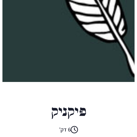
ארנה קזין
פיקניק
6 דק'