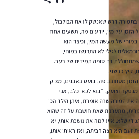
בתמורה דרש שאנשק לו את הבּוּלבּוּל,
 הזמן על מין, יודעים מה, תשעים אחוז
במוחי של מעשה המין, וכיצד הוא
ורמאלים לגילי לא התרגשו במוחי;
 שמתחוללת בה סופה תמידית של רעב.
ל הזמן מסתובב פה, בועט באבנים, מציק
 מנטקה וצועק, "בוא לכאן כלב, אני
 את המורה שרה אומרת, איתן הילד הכי
נורית, מתערבת שאת חושבת על זה שהוא
די שלא. איי! למה את נושכת אותי, יא
 זעם היא רצה הביתה, ואז ראיתי אותו,