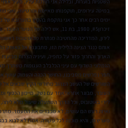
השטניות בוערות, ובלילה אני חולמת עליו, מעיר אותי
במיטה עירומים, תוקפנותו מאיימת ומרטיטה, ואני מת
ימים רבים אחר כך אני נתקפת בהקיץ בתערובת של בוש
זיכרון#5, 1980, בת 11, אש לילה של הנוער העובד. עלטה.
לירון, המדריכה מהחטיבה מנתרת מהאוטובוס ראשונה
אותם כנגד הצינה הלילית הזו, מתבוננת אל האופק ה
הארוך והחרוך פזור על כתפיה, ועיניה הצרות מביעות 
הגמלוני השדוף עם עיני הכלבלב העגומות משתרך מא
חפר נפרשים מסביבנו, החושך הכהה והעמוק עוטף אות
העובד, מבוגר אחראי אחד עם נשק, מיימון הכפוף ומב
לידי באוטובוס, וכל הדרך השתעלה שיעול מלא ליחה,
ואיזה רעש הם עושים, לא מכבדים את המעמד. מתרפס
מעריצות, והיא מוכנה לכל פקודה. אמרו לא לבוא בב