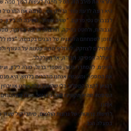
ותראי את מירב הזו, תמיד חייבת לעשות הפוך ממה שא
היא רוצה לדעת מתי נדליק אש, סחבה את התרמיל ה
לבנבנים גסי מרקם. "שוויה שוויה", משיבה לה לירון, 
הגבוהות, ולחטט בתיקה, חולצתה ארוכה והדוקה, מסמ
מזמן לשמחתם הלעגנית של הבנים בקבוצה. "צפו ללילה
מתחילים לצחקק, להחליף מכות קטנות על העורף ולהעי
"יאללה תפסיקו, חבר'ה, אל תקלקלו".
חניכים, להסתדר בטור, מספרי ברזל, מורה לירון, ועיד
את המספר, ומעכשיו אנחנו מדברים בלחש, היא מנמיכ
להגיע לקצה המסלול בלי שהאויב יגלה אותנו או יבחין
הסיסמה שהיא תקשיבו טוב, פזצטא, אתם משתטחים מ
איתנו.
לחישות צרודות, של גרונות הולמים, מיתרי קול שעוד 
במעלה הגב.