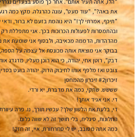
"הלו, אתה תעיר אותם". אחר כך פוסע בצעדים נגררים
את באה?", "עוד מעט", עונה כהרגלה. מקץ כמה רגעי
"תיכף, אמרתי לך!" היא נוהמת בזעם לא ברור, ודאי 
ובהתמסרות לפעולות הכרוכות בכך. אני מתפללת רק ב
מהדהדות, הדממה מכאיבה, ולבסוף אני שומעת את נחי
בבוקר אני מוצאת אותה מכונסת אל עצמה על הספה,
דבק", רוטן אחי, יהודה, כי הוא רוכן מעליו, מדגדג או
צובט ואז מלפף אותו לחיבוק הדוק. יהודה בועט בסדין 
זיכרון#2 זיכרון מהמחסן
שששש. שתקי, כמה את מדברת, יא ורדי.
די. אני אגיד אותך!
די, בלעת את הלשון שלך? עכשיו תורך, נו. פרה עיוורת
החלונות, סיגלית, בלי חושך זה לא שווה כלום.
כמה אתה מסובב, יש לי סחרחורת, איי, זה חזק!