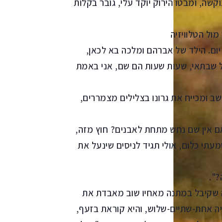
שה, ומבטו הירוק יוקד עלי, גובר בקלות
יום. הילד של אברהם ומלכה בא לכאן,
ל שבתאי, שעות שעות הם שם, אני באמת
שב ומכייח את גרונו בצלילים מצמררים,
ם אין שם נחש מתחת לאבנים? חוץ מזה,
עתי כלום, אולי תגיד לניסים שינעל את
?".
נה שקיבל במתנה מאחיו שוב מאבדת את
יה אחת-שתיים-שלוש, והיא קוראת בזעף,