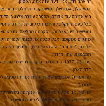
זה אתה דודו, אני יודעת שזה אתה, תפסיק.
אמא שלך, אמא שלך! משתנקת סיגל מלכה, היא באה, 
היא אדומה עוד מקודם, מהפרה עיוורת שלנו. בן הדוד
בכל פעם שיתקל בי, והחבר הכי טוב שלו, דודו, שתמיד
ומגשש בידיו בעצבנות, בסקרנות מחליאה, גם כשהוא
מזנקים ממקומם. אבק מכסה את מכנסי הספורט הקצ
אדידס, "בת זונה", הוא מסנן, דודו, "שתעוף מפה, כו
חמצמצה, שתן, חרדה.
זיכרון#3, 1977, בת שמונה, בוקר, חדר שינ
דלת הארון.
מה אמרת? המברשת שמורחת כחל נמרחת מסביב למתח
אמרת?
סר-סוּר, אני פולטת מילה חדשה שנקלטה בשיחות סרק של
מה פירושה, אבל היא נשמעת לי סודית וחושנית.