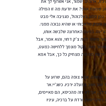
זו, אלוהים ישמור, אני אשרוף לך את
, שמעת אותי? את יודעת מה זו המילה
גפן ספוג באלכוהול, מגניבה אלי מבט
 סומק מלאכותי או שהיא נבוכה ממני.
'ינס. בפעם האחרונה שלבשה אותו,
שור מיוחד לתת צ'ק דחוי, והוא אמר, אבל
אמר זאת, בקול מונמך ללחישה כמעט,
 יודעת מה היה מצחיק כל כך, אבל אמא
, אחותה. אבא צופה בהם, שרוע על
וב ושוב במעלה ירכיו. כשג'יי.אר
לך, אני לא זזה מהכיסא, הם מאיימים,
כשקריסטין יורדת על ברכיה, עיניו