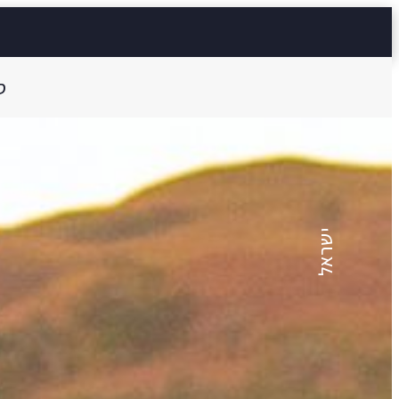
ס
ריקי כהן
פרה עיוורת
ישראל
6 דק'
Aa
קראו ב:
עבר