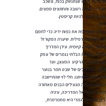
 מהשינה, דורש שנתנשק בכוח, ונשכב
עוררת למיטה רטובה ותחתונים ספוגים.
ה וכמיהה, להיות קריסטין.
, היא משפשפת את כפות ידיה כדי לחמם
לוט בחשיכה ערפילית. שיערה המקורזל
כתמיד תמיהה קיומית. עידן המדריך
חוריה. השדות הבלתי נגמרים של עמק
ם ואותנו, מהרקיע המעונן, ועד
השורשים של העשב הצהוב מחודשי הקיץ שבאים אל סופם. 20 חניכים של שבט תמר בנוער
עו הסולד מאיתנו. חלי לוי שהתיישבה
 והתלוננה כמה מגעילים הבנים מאחורה
ת ונצמדת אל המדריכה, עיניה
גדים שחורים לגמרי היא מתמרמרת,