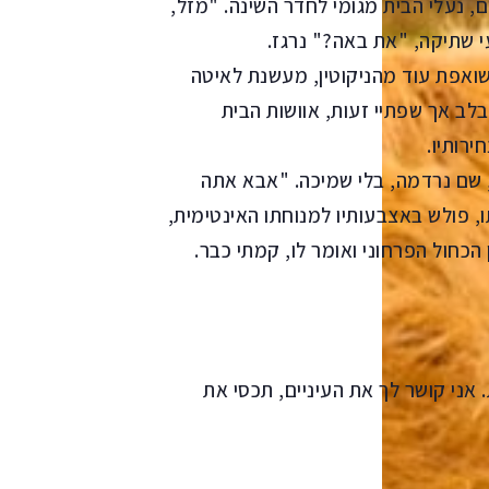
, נעלי הבית מגומי לחדר השינה. "מזל,
 שתיקה, "את באה?" נרגז.
שואפת עוד מהניקוטין, מעשנת לאיטה
לב אך שפתיי זעות, אוושות הבית
רותיו.
 שם נרדמה, בלי שמיכה. "אבא אתה
תו, פולש באצבעותיו למנוחתו האינטימית,
הכחול הפרחוני ואומר לו, קמתי כבר.
. אני קושר לך את העיניים, תכסי את