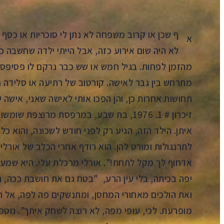
ף שכן או קרוב משפחה לא נתן לי סוכריות או כסף ו
א
לא היה שום אירוע כזה, אבל הייתי ילדה שחשבה כל
מהזמן לפחות. בגיל חמש או שש כבר נרקם לו פסיפס 
מתרחש בין גבר לאישה. קורטוב של רתיעה או סלידה נ
תחושות אחרות כן, והן הפכו אותי לאישה שאני, אישה
זיכרון # 1. 1976, בת שבע, במרפסת מרוצפת שומשום, קיץ כבשני.
איתן. הילד הזה, הגיע רק לפני חודש לשכונה, והוא כ
לתרנגולות ומורט להן. הוא רודף אחרי הכלב של אורלי
אדחוף לך מקל לתחת!". אורלי מרכלת עלי. היא שמעה
יפה בכיתה, בלי עין הרע, "בטח גם את חושבת ככה, 
ואת הולכים מאחורי המחסן, ומתנשקים פה לפה, אל תגי
מופרעת. לכי, עופי מפה, לא רוצה לשחק איתך". נוטפת