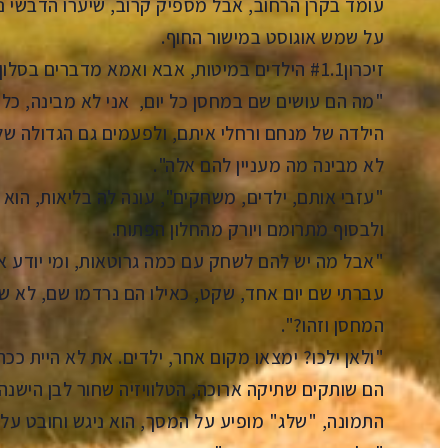
עומד בקרן הרחוב, אבל מספיק קרוב, שיערו הדבשי נוק
על שמש אוגוסט במישור החוף.
זיכרון#1.1 הילדים במיטות, אבא ואמא מדברים בסלון מול הטלוויזיה
"מה הם עושים שם במחסן כל יום, אני לא מבינה, כל 
הילדה של מנחם ורחלי איתם, ולפעמים גם הגדולה ש
לא מבינה מה מעניין להם אלה".
"עזבי אותם, ילדים, משחקים", עונה לה בליאות, הוא 
ולבסוף מתרומם ויורק מהחלון הפתוח.
"אבל מה יש להם לשחק עם כמה גרוטאות, ומי יודע א
עברתי שם יום אחד, שקט, כאילו הם נרדמו שם, לא שמ
המחסן וזהו?".
"ולאן ילכו? ימצאו מקום אחר, ילדים. את לא היית ככה
הם שותקים שתיקה ארוכה, הטלוויזיה שחור לבן היש
התמונה, "שלג" מופיע על המסך, הוא ניגש וחובט על