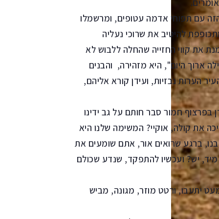
ומרים.
זה עם תפוחי אדמה עטופים, ומרשמלו
מתכופפת להיטיב את שרוכי נעליה
נת את קווי החזייה שהחלה ללבוש לא
 ארוך היום", היא מזהירה, והבנים
ר הערות נבזיות, ועידן קורא אליהם,
ן בפרצוף חמור סבר חותם על גב ידינו
ה את קולה, אוקיי? המשימה שלנו היא
 בנו, ברגע שרואים אור, אתם שומעים את
יד, יש? ועכשיו להתפקד, שנדע שכולם
מעט יתעבו, ורטט מוזר, מגונה, מביש