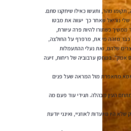
תקומו מהר, ותעשו כאילו שיחקנו סתם.
 שלי נוריאל שאחר כך יעווה את מבטו
 ממשיך כשתורו להיות פרה עיוורת,
 כבר מזהה מי את, מרפרף על החולצה,
רים שלהם, ואת נעלי ההתעמלות
ס אמק". במחסן ערבוביה של ריחות, זיעה
ה הורים, אמא מתאפרת מול המראה שעל פנים
ם העין מבהלה. תגידי עוד פעם מה
א היו מיועדות לאוזניי, ואינני יודעת