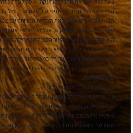
גועל נפש, איך את מדברת, נזעקה, איפה למדת מילה כ
הפה עם פלפל חריף אם תגידי עוד פעם אחת מילה כזו
הזו? יודעת? היא מנגבת את הצללית המרוחה עם צמר 
פעור מבהלה ופניה סמוקים, אבל איני יודעת אם מרחה
היא מהדקת את חגורת העור הלבנה שהשחילה סביב הג
בסך הכל ירדנו למכולת, היא ביקשה מדוּבּי המנהל אי
זה בתנאי שאת באה תמיד רק במכנס הזה, בסדר? כש
רכן קדימה מעט, כך שבינו לבינה היה רק הבל פה. לא
צחקה בפראות.
זיכרון#4, 1979, דאלאס בטלוויזיה.
ג'יי אר הרשע מתעלל באשתו, ומנהל רומן עם קריסטין
הספה החומה, מכנסיו הקצרים רחבים מידי והוא מגרד ש
מפשיט אותה, הם אומרים, לכי לחדר שלך, זה לא בשבי
אמא שלי מושכת בכוח ביד, ג'יי.אר צוחק צחוק מרושע 