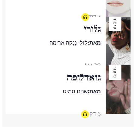
3 דק'
סיפור
גלורי
מאת:
לזלי נְנֶקה ארימה
20 דק'
סיפור
גואדלופה
מאת:
שהם סמיט
6 דק'