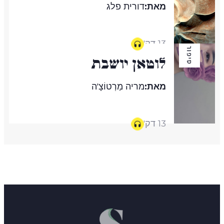
מאת:
דורית פלג
13 דק'
סיפור
לוטאן יושבת
מאת:
מריה מַרְטוֹצָ'ה
13 דק'