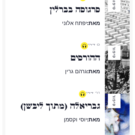
סיפור
סרגוסה בברלין
מאת:
יפתח אלוני
8 דק'
סיפור
ההורסים
מאת:
גרהם גרין
21 דק'
סיפור
גבריאלה (מתוך לִיבְּשֶֹן)
מאת:
יוסי וקסמן