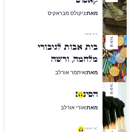
מאת:
ניקולס מבראקיס
12 דק'
סיפור
בית אבות לגיבורי
מלחמה, ורשה
מאת:
איתמר אורלב
סיפור
הסינים
10 דק'
מאת:
אורי אורלב
15 דק'