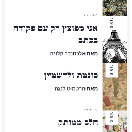
14 דק'
סיפור
אני מפוצץ רק עם פקודה
בכתב
מאת:
אלכסנדר קלוגה
סיפור
סונטת ולדשטיין
5 דק'
מאת:
הַרְטמוּט לַנגֶה
16 דק'
סיפור
חלב ממותק