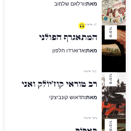
מאת:
ורלאם שלמוב
6 דק'
סיפור
המתאגרף הפולני
מאת:
אדוארדו חלפון
16 דק'
סיפור
רב טוראי קֹוזְ'יוֹלֶק ואני
מאת:
תדאוש קונביצקי
19 דק'
סיפור
קאסוֹס