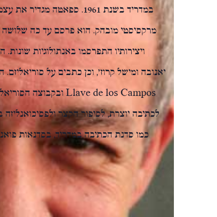
במדריד בשנת 1961. ספאטה מגדי
מרקסיסטי מובהק. הוא פרסם עד כה שלושה קבצ
ויצירותיו התפרסמו באנתולוגיות שונות. 
Llave de los Campos ובק
לכתיבה יוצרת, לסיפור הקצר ולפסיכואנליזה ב
כמו סדנת הכתיבה במדריד, בסדנאות פואנ