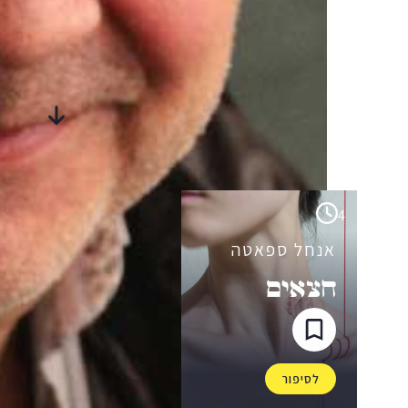
סיפורים
מבית-היוצר
4
אנחל ספאטה
חצאים
לסיפור