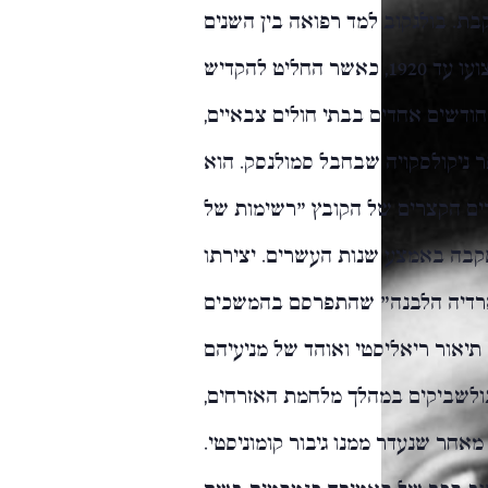
בת. בולגקוב למד רפואה בין השנים
1909 ו-1916, התמחה במחלות מין ועסק במקצועו עד 1920, כאשר החליט להקדיש
ספרות ולתיאטרון. ב-1916 עבד חודשים אחדים בבתי חולים צבאיים,
 ניקולסקויה שבחבל סמולנסק. הוא
ורים הקצרים של הקובץ "רשימות של
סקבה באמצע שנות העשרים
.
יצירתו
ארדיה הלבנה" שהתפרסם בהמשכים
יא תיאור ריאליסטי ואוהד של מניעיהם
ולשביקים במהלך מלחמת האזרחים,
אחר שנעדר ממנו גיבור קומוניסטי.
 ב-1925 פירסם בולגקוב ספר של סאטירה פנטסטית בשם