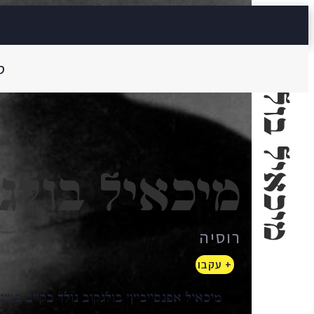
מיכאיל בולגקוב
ס
מיכאיל בולג
רוסיה
+ עקבו