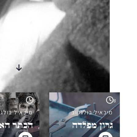
סיפורים
מבית-היוצר
8
8
מיכאיל בולגקוב
מיכאיל בולגק
גרון מפלדה
הכתר הא