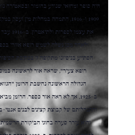
היה סופר ומחזאי שנודע בהומור ובסאטירה נוק
את עצמו ל
ולאחר מכן נשלח לשמש רופא אזורי בכפר
הסתייע בניסיונו מתקופה זו בכתיבת הסיפ
רופא צעיר", שראה אור לראשונה במו
הגדולה הראשונה נחשבת הרומן "הגוו
ב-1925, אך לא ראה אור כספר. הרומן מב
והתנהלותם של קבוצת קצינים לבנים אנטי-ב
והוא עורר סערה בחוגי הביקורת הרשמית מ
לבסוף נאסר לפרסום.