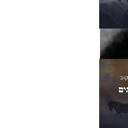
וב
ים