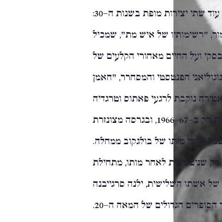
סטאלין והמפלגה הקומוניסטית. בולגקוב כתב עוד שתי יצירות מופת בשנות ה-30:
ור, "רשימותיו של איש מת", שמכיל
סקי ועל החיים מאחורי הקלעים של
וגוליאני הפנטסטי והמסחרר, "האמן
אטירה נוקבת לרגעי פאתוס וטרגדיה
עוצמתיים ומרגשים. היא פורסמה בברית המועצות רק ב-1966-67, ובגרסה מצונזרת
תר. פרסומה המלא התאפשר רק כ-25 שנה אחרי מותו של בולגקוב ממחלה.
רק שנים רבות לאחר מותו, מתחילת
של אשתו השלישית, ילנה סרגייבנה
הסופרים הגדולים של המאה ה-20.