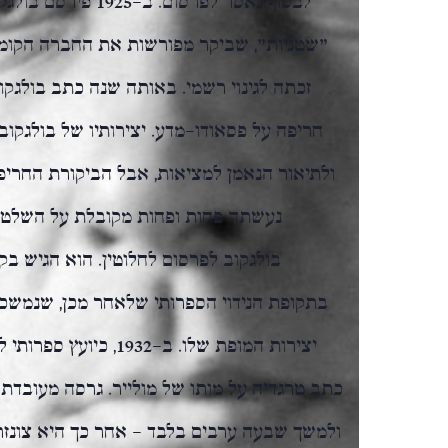
"שטניות", שביקר מפורשות את החברה הקומוני
זכתה לגינוי רשמי. באותה שנה כתב בולגק
חריפה על פסאודו-מדע. יצירותיו של בולגקוב 
ולתיאור הנאמן למציאות, אבל הביקורת החרי
בולגקוב לפרסום לחלוטין. הוא הגיש ב
בתקופת הנידוי הספרותי שלאחר מכן, שנמשכה
יצירות המופת שלו. ב-32
ולמשך שבעה ערבים בלבד – אחר כך היא צונזר