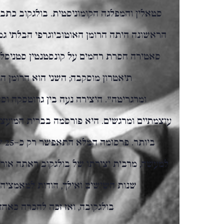
הראשונה היתה הרומן האוטוביוגרפי הבלתי גמ
סאטירה חסרת רחמים על קונסטנטין סטניסלב
תיאטרון מוסקבה; השני הוא הרומן הג
ומרגריטה". היצירה נעה בין גרוטסקה וס
ביו
למעשה, מרבית יצירתו של בולגקוב ראתה אור 
שנות השישים ואילך, הודות למאמציה 
בולגקובה, ואז זכה להכרה כאחד 