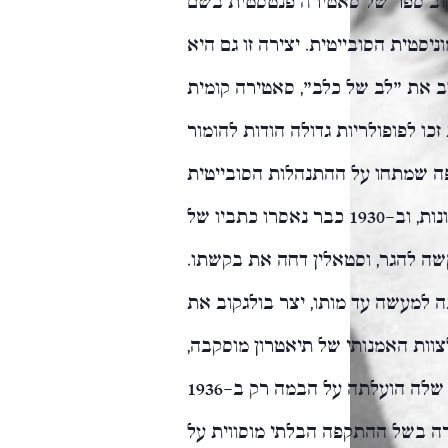
סטית הסובייטית. יצירה זו גם היא
וב את "לב של כלב", סאטירה קומית
זכו לפופולריות גדולה הודות להומור
פה שמתחו על ההתנהלות הסובייטית
נעשתה פחות ופחות מקובלת על השלטונות, וב-1930 כבר נאסרו כתביו של
קשה להגר, וסטאלין דחה את בקשתו.
 למעשה עד מותו, יצר בולגקוב את
19, כיועץ ספרותי לצוות האמנותי של תיאטרון מוסקבה,
כתב טרגדיה על מותו של מולייר. גרסה מעובדת שלה הועלתה על הבמה רק ב-1936
ה בשל ההתקפה הבלתי מוסווית על