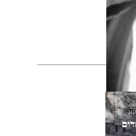
וב
דום