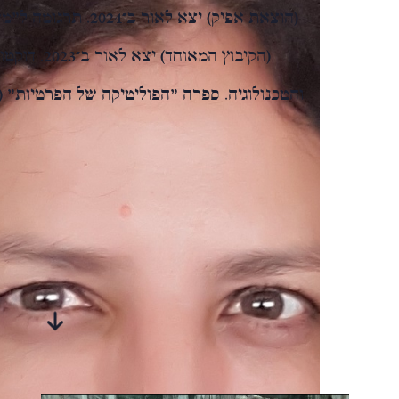
(הוצאת אפיק) יצא לאו
(הקיבוץ המא
סיפורים
מבית-היוצר