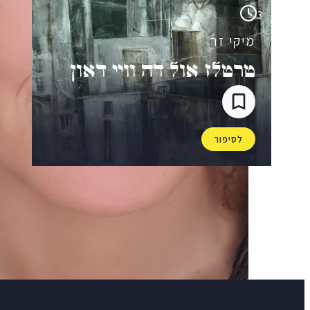
3
מיקי זר
טרטלז אול דה וויי דאון
לסיפור