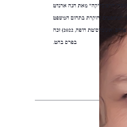
ר ב־2024. תרגומה ל"משברי הרפובליקה" מאת חנה ארנדט
וחד) יצא לאור ב־2023. דוקטור למשפטים וחוקרת בתחום המשפט
והטכנולוגיה. ספרה "הפוליטיקה של הפרטיות" (פרדס ואוניברסיטת חיפה, 2022) זכה
בפרס בהט.