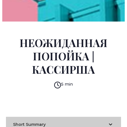
DANIIL KHARMS
НЕОЖИДАННАЯ
ПОПОЙКА |
КАССИРША
5 min
READ IN:
ENGLISH
עברית
RUSSIAN
(original)
Short Summary