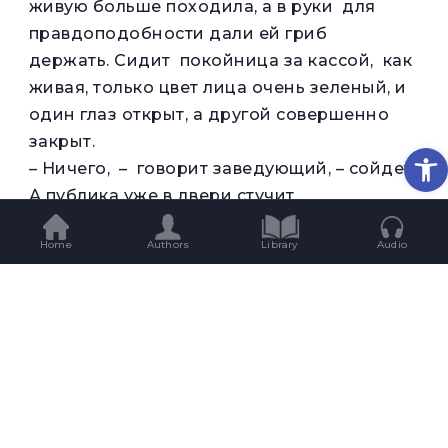
живую больше походила, а в руки для
правдоподобности дали ей гриб
держать. Сидит покойница за кассой, как
живая, только цвет лица очень зеленый, и
один глаз открыт, а другой совершенно
закрыт.
Op
– Ничего, – говорит заведующий, – сойдет.
А публика уже в двери стучит,
волнуется. Почему кооператив не
Home
Authors
Library
Audio
открывают? Особенно одна хозяйка в
шелковом манто раскричалась: трясет
кошелкой и каблуком уже в дверную ручку
нацелилась. А за хозяйкой какая-
то старушка с наволочкой на голове,
кричит, ругается и заведующего
кооперативом называет сквалыжником.
Заведующий открыл двери и впустил