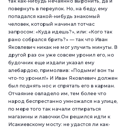
так как-нибудь нечаянно выронить, да и
повернуть в переулок. Но, на беду, ему
попадался какой-нибудь знакомый
человек, который начинал тотчас
запросом: «Куда идешь?», или: «Кого так
рано собрался брить?» — так что Иван
Яковлевич никак не мог улучить минуты. В
другой раз он уже совсем уронил его, но
будочник еще издали указал ему
алебардою, примолвив: «Подыми! вон ты
что-то уронил!» И Иван Яковлевич должен
был поднять нос и спрятать его в карман.
Отчаяние овладело им, тем более что
народ беспрестанно умножался на улице,
по мере того так начали отпираться
магазины и лавочки.Он решился идти к
Исакиевскому мосту: не удастся ли как-