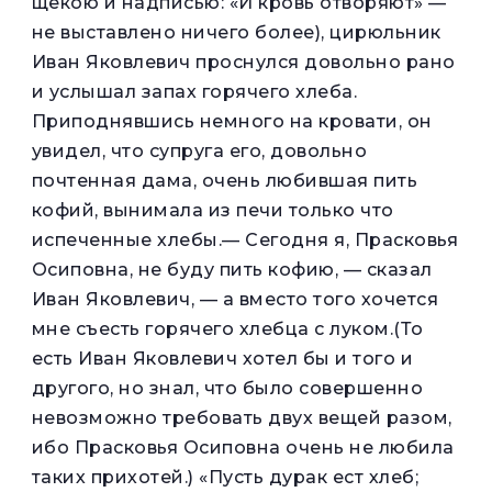
щекою и надписью: «И кровь отворяют» —
не выставлено ничего более), цирюльник
Иван Яковлевич проснулся довольно рано
и услышал запах горячего хлеба.
Приподнявшись немного на кровати, он
увидел, что супруга его, довольно
почтенная дама, очень любившая пить
кофий, вынимала из печи только что
испеченные хлебы.— Сегодня я, Прасковья
Осиповна, не буду пить кофию, — сказал
Иван Яковлевич, — а вместо того хочется
мне съесть горячего хлебца с луком.(То
есть Иван Яковлевич хотел бы и того и
другого, но знал, что было совершенно
невозможно требовать двух вещей разом,
ибо Прасковья Осиповна очень не любила
таких прихотей.) «Пусть дурак ест хлеб;