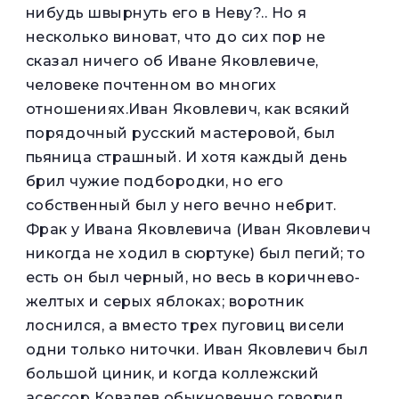
нибудь швырнуть его в Неву?.. Но я
несколько виноват, что до сих пор не
сказал ничего об Иване Яковлевиче,
человеке почтенном во многих
отношениях.Иван Яковлевич, как всякий
порядочный русский мастеровой, был
пьяница страшный. И хотя каждый день
брил чужие подбородки, но его
собственный был у него вечно небрит.
Фрак у Ивана Яковлевича (Иван Яковлевич
никогда не ходил в сюртуке) был пегий; то
есть он был черный, но весь в коричнево-
желтых и серых яблоках; воротник
лоснился, а вместо трех пуговиц висели
одни только ниточки. Иван Яковлевич был
большой циник, и когда коллежский
асессор Ковалев обыкновенно говорил