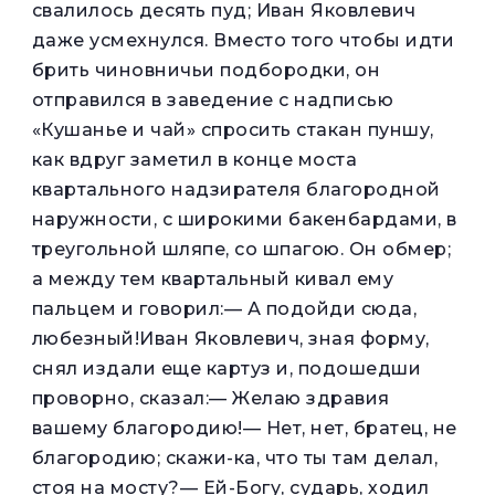
свалилось десять пуд; Иван Яковлевич
даже усмехнулся. Вместо того чтобы идти
брить чиновничьи подбородки, он
отправился в заведение с надписью
«Кушанье и чай» спросить стакан пуншу,
как вдруг заметил в конце моста
квартального надзирателя благородной
наружности, с широкими бакенбардами, в
треугольной шляпе, со шпагою. Он обмер;
а между тем квартальный кивал ему
пальцем и говорил:— А подойди сюда,
любезный!Иван Яковлевич, зная форму,
снял издали еще картуз и, подошедши
проворно, сказал:— Желаю здравия
вашему благородию!— Нет, нет, братец, не
благородию; скажи-ка, что ты там делал,
стоя на мосту?— Ей-Богу, сударь, ходил