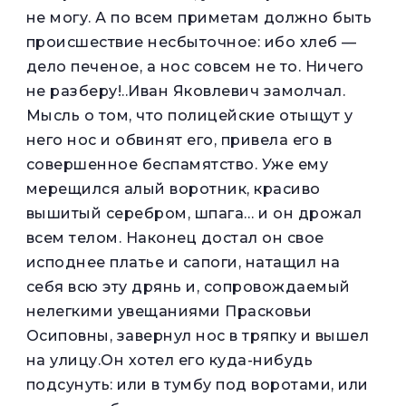
не могу. А по всем приметам должно быть
происшествие несбыточное: ибо хлеб —
дело печеное, а нос совсем не то. Ничего
не разберу!..Иван Яковлевич замолчал.
Мысль о том, что полицейские отыщут у
него нос и обвинят его, привела его в
совершенное беспамятство. Уже ему
мерещился алый воротник, красиво
вышитый серебром, шпага… и он дрожал
всем телом. Наконец достал он свое
исподнее платье и сапоги, натащил на
себя всю эту дрянь и, сопровождаемый
нелегкими увещаниями Прасковьи
Осиповны, завернул нос в тряпку и вышел
на улицу.Он хотел его куда-нибудь
подсунуть: или в тумбу под воротами, или