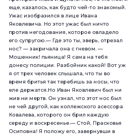
еще, казалось, как будто чей-то знакомый.
Ужас изобразился в лице Ивана
Яковлевича. Но этот ужас был ничто
против негодования, которое овладело
его супругою.— Где это ты, зверь, отрезал
нос? — закричала она с гневом. —
Мошенник! пьяница! Я сама на тебя
донесу полиции. Разбойник какой! Вот уж
я от трех человек слышала, что ты во
время бритья так теребишь за носы, что
еле держатся.Но Иван Яковлевич был ни
жив ни мертв. Он узнал, что этот нос был
не чей другой, как коллежского асессора
Ковалева, которого он брил каждую
середу и воскресенье.— Стой, Прасковья
Осиповна! Я положу его, завернувши в