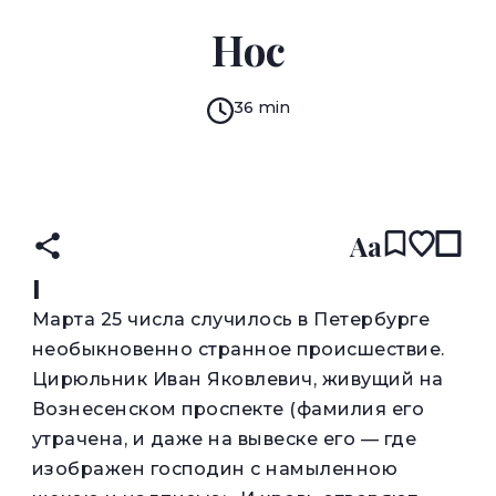
NIKOLAI GOGOL
Нос
36 min
READ IN:
ENGLISH
RUSSIAN
(original)
Aa
I
М
арта 25 числа случилось в Петербурге
необыкновенно странное происшествие.
Цирюльник Иван Яковлевич, живущий на
Вознесенском проспекте (фамилия его
утрачена, и даже на вывеске его — где
изображен господин с намыленною