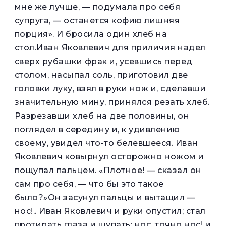
мне же лучше, — подумала про себя
супруга, — останется кофию лишняя
порция». И бросила один хлеб на
стол.Иван Яковлевич для приличия надел
сверх рубашки фрак и, усевшись перед
столом, насыпал соль, приготовил две
головки луку, взял в руки нож и, сделавши
значительную мину, принялся резать хлеб.
Разрезавши хлеб на две половины, он
поглядел в середину и, к удивлению
своему, увидел что-то белевшееся. Иван
Яковлевич ковырнул осторожно ножом и
пощупал пальцем. «Плотное! — сказал он
сам про себя, — что бы это такое
было?»Он засунул пальцы и вытащил —
нос!.. Иван Яковлевич и руки опустил; стал
протирать глаза и щупать: нос, точно нос! и