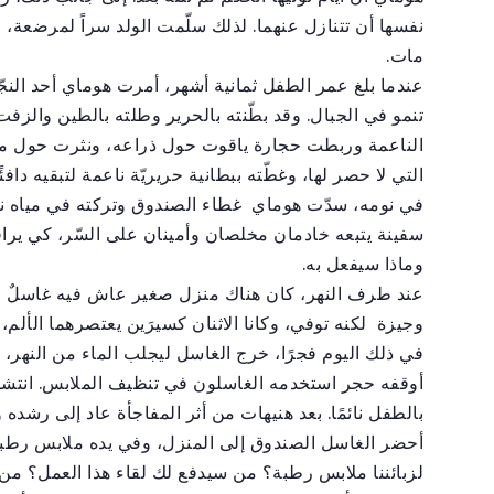
نفسها أن تتنازل عنهما. لذلك سلّمت الولد سراً لمرضعة، 
مات.
عندما بلغ عمر الطفل ثمانية أشهر، أمرت هوماي أحد الن
تنمو في الجبال. وقد بطّنته بالحرير وطلته بالطين والز
الناعمة وربطت حجارة ياقوت حول ذراعه، ونثرت حول مرقد
التي لا حصر لها، وغطّته ببطانية حريريّة ناعمة لتبقيه داف
في نومه، سدّت هوماي غطاء الصندوق وتركته في مياه نهر
سفينة يتبعه خادمان مخلصان وأمينان على السّر، كي يرا
وماذا سيفعل به.
عند طرف النهر، كان هناك منزل صغير عاش فيه غاسلٌ وزو
وجيزة لكنه توفي، وكانا الاثنان كسيرَين يعتصرهما الألم، و
في ذلك اليوم فجرًا، خرج الغاسل ليجلب الماء من النهر، 
أوقفه حجر استخدمه الغاسلون في تنظيف الملابس. انتشل 
بالطفل نائمًا. بعد هنيهات من أثر المفاجأة عاد إلى رشده 
أحضر الغاسل الصندوق إلى المنزل، وفي يده ملابس رطب
لزبائننا ملابس رطبة؟ من سيدفع لك لقاء هذا العمل؟ من أي