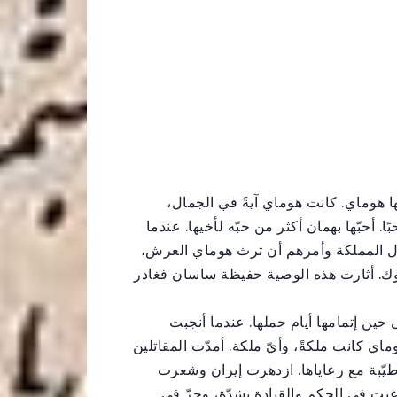
ها هوماي. كانت هوماي آيةً في الجمال،
ا. أحبّها بهمان أكثر من حبّه لأخيها. عندما
ال المملكة وأمرهم أن ترث هوماي العرش،
وك. أثارت هذه الوصية حفيظة ساسان فغادر
حين إتمامها أيام حملها. عندما أنجبت
وماي كانت ملكةً، وأيّ ملكة. أمدّت المقاتلين
يّبة مع رعاياها. ازدهرت إيران وشعرت
رغبت في الحكم والقيادة بشدّة، وحزّ في