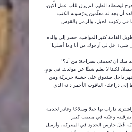
ج ليصطاد الطير. لم يرق للأب عمل الابن،
ه أن يجد له معلّمين يدرّسونه الكتب
رعًا في ركوب الخيل، والرمي بالقوس
طويل القامة كثير المواهب، حضر إلى والده
 في شيء. قل لي أرجوك من أنا وما أصلي!”
يد منك أن تجيبيني بصراحة: من أنا؟”
لا، لكننا لا نعلم شيئًا عن مولدك. في يومٍ،
نهر داخل صندوق على حشية حريريّة ومن
 إلى ذراعك- الياقوت الأحمر ذاته الذي
واشترى داراب بها خيلا وسلاحًا وغادر لخدمة
بترقيته وعيّنه في منصب كبير.
يّة. قُتِلَ حارس الحدود في المعركة، وأرسل