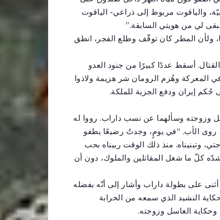
يّة، والياقوت مربوط إلى ذراعي- الياقوت
تبقى لي من هويتي السابقة.”
، ولأن المطر كان توقّف وطلع الفجر، انطق
تال. أسقط عددًا كبيرًا من جنود العدو
المعركة وهُزم الرومان شر هزيمة ولاذوا
حُكم إيران ودفع الجزية للملكة.
ل وزوجته وسألهما عن نسب داراب. رووا له
 روى الأب. “في يومٍ، وجدتُ رضيعًا يطفو
ي، وتبنيناه. منذ ذلك الوقت ربيناه بحب
شدّه كلّ ما شغل المقاتلين والملوك، دون أن
نى على بطولة داراب وأشار إلى أنّه بفضله
حكاية النشيد الذي سمعه من الخرابة
وحكاية الغاسل وزوجته.