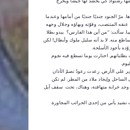
يشها رشنواد كي يحشد لها جيشًا ويخرج
رّ الجنود جنديًا جنديًا من أمامها وعندما
 عنقه المنتصب، وقوّته وبهاؤه وجلال وجهه
با. سألت: “من أين هذا الفارس؟ يبدو بطلا
لساطع منه. لا بد أنه سليل ملوك وأبطال! لكن
ده بأجود الأسلحة.
ّت بطلباتهم. اختارت يوما تسطع فيه نجوم
يوم.
 على الأرض. رعدت رعودٌ تصمّ الآذان
الساحل وإيجاد ملاذ من المطر. لم تكن
. وجد خرابة متهافتة، وهناك، تحت سقف آيل
 نشيد يأتي من إحدى الخرائب المجاورة.