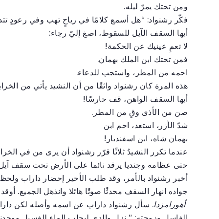
ومن تحتك يمرّ ليله.
فكّر رشنواد: “هل أسمع كلامًا في رياحٍ تهب وفي رعودٍ تتد
أيها السقف الآيل للسقوط، اصغ إليّ رجاء:
لا تعمِ عينيك عن الحكمة!
فمن تحتك ابن الملك بهمان.
احمه من المطر، واستجب للدعاء.
هذه المرة كان رشنواد واثقًا من أن النشيد يأتي من الخرابة
أيها السقف الواهن، قف حارسًا!
صن من الأذى وقِ من المطر.
شدّ الأزر، استعد، احم ابن
بهمان شاه، ابن اسفنديار!
عندما تكرر النشيدُ ثلاثًا قرّر رشنواد أن يرى من في الخرا
حتى عظامه وجنديا يرقد نائما على الأرض تحت سقف آيل
أخبر رشنواد بالأمر، وقد طلب الأخير إحضار داراب ول
جواده انهار السقف محدثًا صوتًا هائلا وانذهل الجميع. أوقد
أهورامزدا
. سأل رشنواد داراب عن اسمه وأصله لكن دارا
الغاسل وزوجته: ” نزل والدي ليجلب الماء للغسيل ووجد