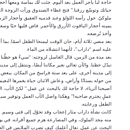
حاجة لنا بأجر العمل بعد اليوم. جئت لك بماسة ومعها أح
حياتك وتوسّع رزقنا.” فتح غطاء الصندوق ورأت الزوجة الرضي
ملوكيّ. حول رأسه اللؤلؤ وعند قدميه العقيق وأحجار الزم
يمينه أحجار الياقوت الأزرق والأحمر. فاض قلبها حبًا وس
وأخذ تُرضعه.
بعد مضي ثلاثة أيام، حان الوقت ليمنحا الطفل اسمًا. بما أن
عليه اسم “داراب”، لأنهما انتشلاه من الماء.
بعد مدة من الزمن، قال الغاسل لزوجته: “سيءٌ هو حظّنا ه
تبدّل حظنا. والآن تعالي نغير مكاننا أيضًا، وننتقل إلى مدينة
إلى مدينة أخرى، على بعد ستة فراسخ من المكان. ببعض الأ
من حوله بستانًا وأراض، وعاش الاثنان حياة يغمرها النعيم
أصبحنا أثرياء، لا حاجة لك بالبحث عن عمل.” لكنّ الأب، ا
عملٍ يحترم صاحبه!” وهكذا واصل الأب العمل وتوفير سبيل 
الطفل ورعايته.
كانت نشأة داراب مثار إعجاب وقد تحوّل إلى فتى وسيم. بدا ع
منه مجد الملوك، وفي المصارعة هزم جميع أقرانه. في يوم
البحث عن عمل. تعال أعلمك كيف تضرب الملابس في الحجر