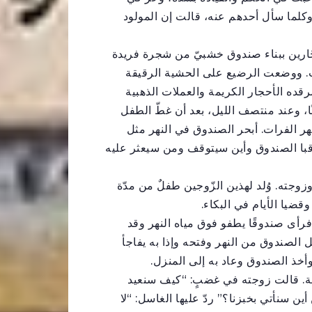
وكلما سأل أحدهم عنه، قالت إن المولود
جّارين ببناء صندوق خشبيّ من شجرة فريدة
فت. ووضعت الرضيع على الحشية الرقيقة
ه الأحجار الكريمة والعملات الذهبية
ئًا، وعند منتصف الليل، بعد أن غطّ الطفل
 الفرات. أبحر الصندوق في النهر مثل
قبا الصندوق وأين سيتوقف ومن سيعثر عليه
جته. وُلد لهذين الزّوجين طفلٌ من مدّة
قضيا الأيام في البكاء.
فرأى صندوقًا يطفو فوق مياه النهر وقد
الصندوق من النهر وفتحه وإذا به يفاجأ
وأخذ الصندوق وعاد به إلى المنزل.
ة. قالت زوجته في غضبٍ: “كيف سنعيد
ن سنأتي بخبزنا؟” ردّ عليها الغاسل: “لا