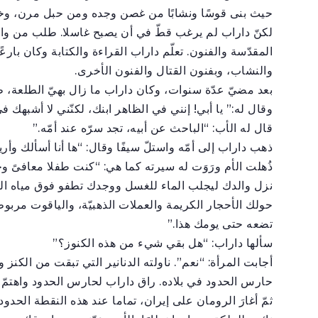
حيث بنى قوسًا ونشابًا من غصن وجده ومن حبل مرن، وخر
لكنّ داراب لم يرغب قطّ في أن يصبح غاسلا. طلب من والد
المقدّسة والفنون. تعلّم داراب القراءة والكتابة وكان با
والنشاب، وبفنون القتال والفنون الأخرى.
بعد مضيّ عدّة سنوات، وكان داراب ما زال بهيّ الطلعة، 
وقال له:” يا أبي! إنني في الظاهر ابنك، لكنّني لا أشبهك
قال له الأب: “الباحث عن أبيه، تجد سرّه عند أمّه.”
ذهب داراب إلى أمّه واستلّ سيفًا وقال: “ها أنا أسألك وأر
ذُهلت الأم ورَوَت له سيرته كما هي: “كنت طفلا معافىً وجمي
نزل والدك ليجلب الماء للغسل ووجدك تطفو فوق مياه ال
حولك الأحجار الكريمة والعملات الذهبيّة، والياقوت مربوط
تضعه حتى يومك هذا.”
سألها داراب: “هل بقي شيء من هذه الكنوز؟”
أجابت المرأة: “نعم”. ناولته الدنانير التي تبقت من الكنز 
حارس الحدود في بلاده. راق داراب لحارس الحدود واهتمّ 
ثمّ أغارَ الرومان على إيران، تماما عند هذه النقطة الحدود