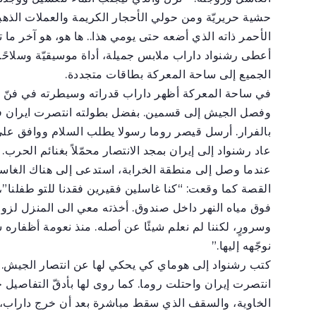
حشية حريريّة ومن حولي الأحجار الكريمة والعملات الذهب
الأحمر ذاته الذي أضعه حتى يومي هذا.. ها هو، هو آخر ما 
أعطى رشنواد داراب ملابس جميلة، أداة موسيقيّة وسلاحًا
الجميع إلى ساحة المعركة بطاقات متجددة.
في ساحة المعركة أظهر داراب قدراته وسيطرته في فنّ الق
وفصل الجيش إلى قسمين. بفضل بطولته انتصرت ايران في 
بالفرار. أرسل قيصر روما رسولا يطلب السلام ووافق على 
عاد رشنواد إلى إيران بمجد الانتصار محمّلاً بغنائم الحرب.
عندما وصل إلى منطقة الخرابة، استدعى إلى هناك الغاس
القصة كما وقعت: “كنا غاسلين فقيرين فقدنا للتو طفلنا”،
فوق مياه النهر داخل صندوق. أخذته معي الى المنزل لزوجت
وسرورٍ، لكننا لم نعلم شيئًا عن أصله. منذ نعومة أظفاره 
نوجّهه إليها.”
كتب رشنواد إلى هوماي كي يحكي لها عن انتصار الجيش. أث
انتصرت إيران واحتلت روما. كما روى لها بأدقّ التفاصيل 
الخاوية، والسقف الذي سقط مباشرة بعد أن خرج داراب، 