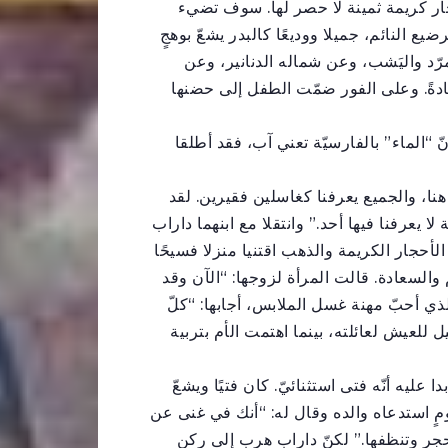
جار كريمة ثمينة لا حصر لها. سوف تضيء
ع النائم، جميلا ووديعًا كالبدر يشعّ بوهجٍ
رّد واليَشب، وعن شماله الدنانير، وعن
عادةً. وعلى الفور ضمّت الطفل إلى حضنها
ّ “الماء” بالفارسيّة تعني آب، فقد أطلقا
نا، والجميع يعرفنا كغاسلين فقيرين. لقد
 لا يعرفنا فيها أحد.” وانتقلا مع ابنهما داراب
حجار الكريمة والذهب اقتنيا منزلا فسيحًا
 والسعادة. قالت المرأة لزوجها: “الآن وقد
لذي أحبّ مهنة غسل الملابس، أجابها: “كلّ
للعيش لعائلته، بينما اهتمت الأم بتربية
ليه أنّه فتى استثنائيّ. كان فتيًا ويشعّ
ٍ استدعاه والده وقال له: “أنك في غنى عن
 وتنظفها.” لكنّ داراب هرب إلى ركنٍ