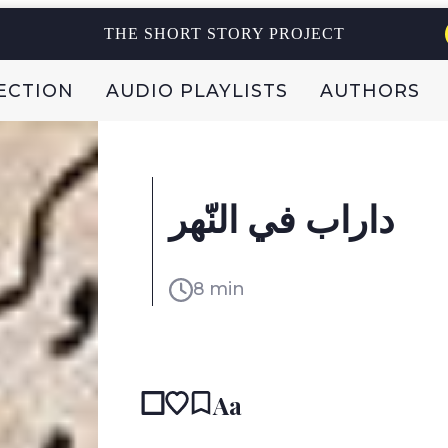
THE SHORT STORY PROJECT
ECTION
AUDIO PLAYLISTS
AUTHORS
داراب في النّهر
8 min
READ IN:
Aa