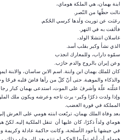
ا
بنة بهمان، هي الملكة هوماي،
نالت حظّها من النّصر.
رغبَت عن توريث وَلَدها كرسي الحُكم.
فألقت به في النهر.
غاسلان انتشلا الولد،
الذي نشأ وكبر بقلب أسد.
سمّوه داراب، وللمعارك انجذب
وعن إيران بالروح والدم حارَب.
كان للملك بهمان ابن وابنة. اسم الابن ساسان، والابنة ايم
والذكاء والموهبة. حتى أنّ كلّ من رآها فاضَ قلبه فرحًا وحبً
اعتلّته علّة وأشرفَ على الموت، استدعى بهمان كبار رج
وإذا ولدت ذكرًا وكبر- يرث تاجه وعرشه ويكون ملك المل
المملكة في فورة الغضب.
بعد وفاة الملك بهمان، تربّعت ابنته هومي على العرش إلى 
هوماي ولداً ذكرًا، كان عليها أن تنقل الملكية إليه. لكنّ ه
في جيشها بأجود الأسلحة، وكانت حاكمة عادلة وكريمة وط
هوماي أن أيام تولّيها الحكم لم تنته بعد. إلى جانب ذلك، 