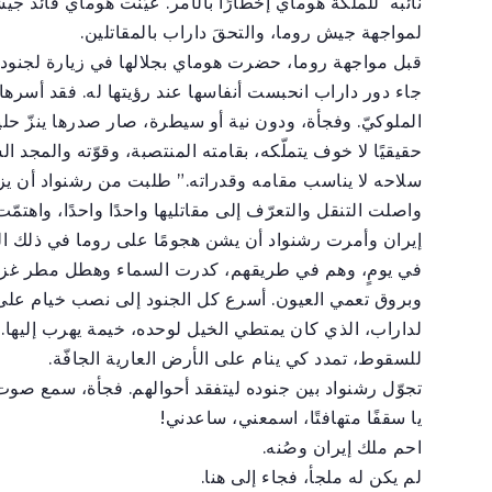
نائبه للملكة هوماي إخطارًا بالأمر. عيّنت هوماي قائد ج
لمواجهة جيش روما، والتحقَ داراب بالمقاتلين.
قبل مواجهة روما، حضرت هوماي بجلالها في زيارة لجنودها. م
جاء دور داراب انحبست أنفاسها عند رؤيتها له. فقد أسرها
الملوكيّ. وفجأة، ودون نية أو سيطرة، صار صدرها ينزّ حلي
حقيقيًا لا خوف يتملّكه، بقامته المنتصبة، وقوّته والمجد ا
سلاحه لا يناسب مقامه وقدراته.” طلبت من رشنواد أن يزوّ
واصلت التنقل والتعرّف إلى مقاتليها واحدًا واحدًا، واهتم
إيران وأمرت رشنواد أن يشن هجومًا على روما في ذلك ال
في يومٍ، وهم في طريقهم، كدرت السماء وهطل مطر غزير
وبروق تعمي العيون. أسرع كل الجنود إلى نصب خيام على 
لداراب، الذي كان يمتطي الخيل لوحده، خيمة يهرب إليها
للسقوط، تمدد كي ينام على الأرض العارية الجافّة.
تجوّل رشنواد بين جنوده ليتفقد أحوالهم. فجأة، سمع صوت
يا سقفًا متهافتًا، اسمعني، ساعدني!
احم ملك إيران وصُنه.
لم يكن له ملجأ، فجاء إلى هنا.