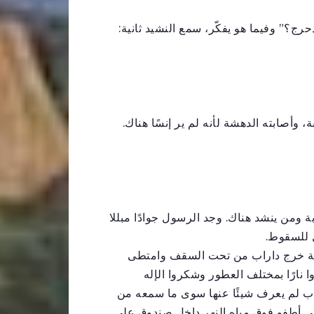
حرج؟” وفيما هو يفكّر، سمع النشيد ثانية:
، وأصابته الدهشة لأنه لم ير إنسًا هناك.
بة ومن ينشد هناك. وجد الرسول جوادًا مبللا
 للسقوط.
حظة خرج داراب من تحت السقف وامتطى
وا نارًا بمختلف العطور وشكروا الإله
ب لم يعرف شيئًا عنها سوى ما سمعه من
ني أطفو فوق مياه النهر داخل صندوق على