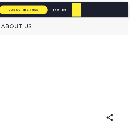
LOG IN
SUBSCRIBE FREE
ABOUT US
ARABIC
עברית
ENGLISH