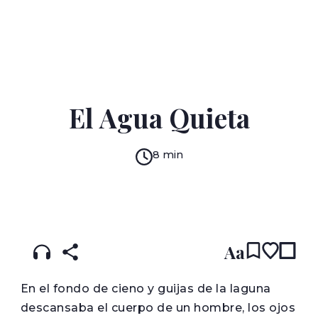
RODRIGO REY ROSA
El Agua Quieta
8 min
READ IN:
ENGLISH
עברית
SPANISH
(original)
Aa
E
n el fondo de cieno y guijas de la laguna
descansaba el cuerpo de un hombre, los ojos