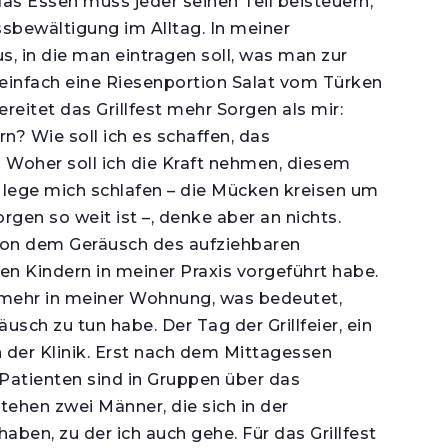
das Essen muss jeder seinen Teil beisteuern,
ssbewältigung im Alltag. In meiner
s, in die man eintragen soll, was man zur
de einfach eine Riesenportion Salat vom Türken
reitet das Grillfest mehr Sorgen als mir:
rn? Wie soll ich es schaffen, das
 Woher soll ich die Kraft nehmen, diesem
lege mich schlafen – die Mücken kreisen um
rgen so weit ist –, denke aber an nichts.
on dem Geräusch des aufziehbaren
den Kindern in meiner Praxis vorgeführt habe.
t mehr in meiner Wohnung, was bedeutet,
sch zu tun habe. Der Tag der Grillfeier, ein
in der Klinik. Erst nach dem Mittagessen
Patienten sind in Gruppen über das
tehen zwei Männer, die sich in der
en, zu der ich auch gehe. Für das Grillfest