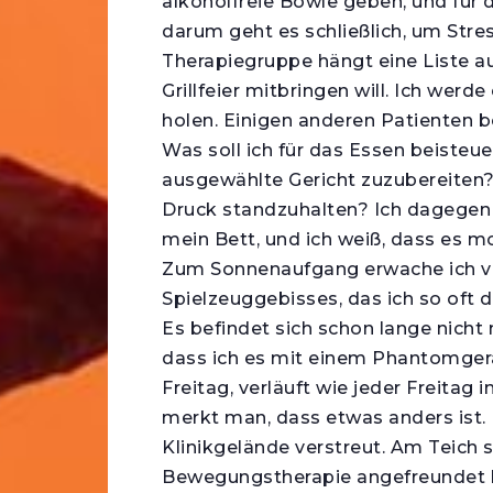
alkoholfreie Bowle geben, und für 
darum geht es schließlich, um Stre
Therapiegruppe hängt eine Liste au
Grillfeier mitbringen will. Ich wer
holen. Einigen anderen Patienten be
Was soll ich für das Essen beisteue
ausgewählte Gericht zuzubereiten?
Druck standzuhalten? Ich dagegen 
mein Bett, und ich weiß, dass es mo
Zum Sonnenaufgang erwache ich v
Spielzeuggebisses, das ich so oft 
Es befindet sich schon lange nich
dass ich es mit einem Phantomgeräu
Freitag, verläuft wie jeder Freitag 
merkt man, dass etwas anders ist. 
Klinikgelände verstreut. Am Teich s
Bewegungstherapie angefreundet hab