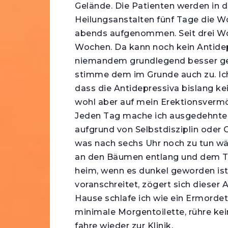
Gelände. Die Patienten werden in 
Heilungsanstalten fünf Tage die W
abends aufgenommen. Seit drei Woc
Wochen. Da kann noch kein Antide
niemandem grundlegend besser geh
stimme dem im Grunde auch zu. Ich b
dass die Antidepressiva bislang ke
wohl aber auf mein Erektionsverm
Jeden Tag mache ich ausgedehnte 
aufgrund von Selbstdisziplin oder G
was nach sechs Uhr noch zu tun wär
an den Bäumen entlang und dem Tei
heim, wenn es dunkel geworden is
voranschreitet, zögert sich dieser
Hause schlafe ich wie ein Ermorde
minimale Morgentoilette, rühre kei
fahre wieder zur Klinik.