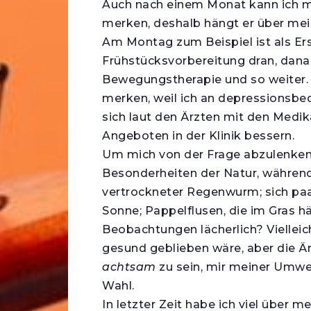
Auch nach einem Monat kann ich mi
merken, deshalb hängt er über mein
Am Montag zum Beispiel ist als E
Frühstücksvorbereitung dran, dana
Bewegungstherapie und so weiter.
merken, weil ich an depressionsbe
sich laut den Ärzten mit den Med
Angeboten in der Klinik bessern.
Um mich von der Frage abzulenken, 
Besonderheiten der Natur, während 
vertrockneter Regenwurm; sich pa
Sonne; Pappelflusen, die im Gras h
Beobachtungen lächerlich? Vielleich
gesund geblieben wäre, aber die Ä
achtsam
zu sein, mir meiner Umwe
Wahl.
In letzter Zeit habe ich viel über m