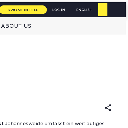
LOG IN
ENGLISH
SUBSCRIBE FREE
ABOUT US
READ IN:
nkt Johannesweide umfasst ein weitläufiges