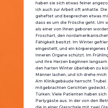
haben sie sich etwas feiner angez
ich auch zur Arbeit oft anhatte. Di
geheftet und besprechen etwas mite
dass es um die Frösche geht. Um wi
als einer von ihnen geboren worden
Froschart, den nordamerikanischen
Fähigkeit besitzt: Im Winter gefrie
eingestellt, und ein körpereigenes 
inneren Organe schützt. Im Frühlin
und ihre Herzen beginnen langsam 
den harten Winter überleben zu kö
Männer lachen, und ich drehe mich
Am Klinikgebäude herrscht Trubel.
mitgebrachten Gerichten gedeckt,
Türken. Viele Patienten haben sich
Partygäste aus. In der von den Bet
die in einer Glasschale mit zwei Gl